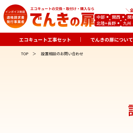
中部
関西
関
北陸+長野
九州
エコキュート工事セット
でんきの扉について
TOP
設置相談のお問い合わせ