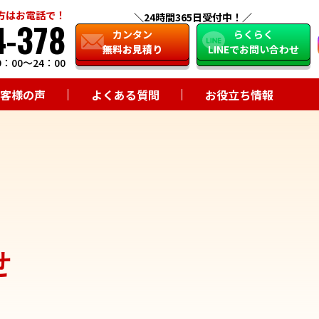
方はお電話で！
24時間365日受付中！
4-378
close
カンタン
らくらく
無料お見積り
LINEでお問い合わせ
：00～24：00
客様の声
よくある質問
お役立ち情報
せ