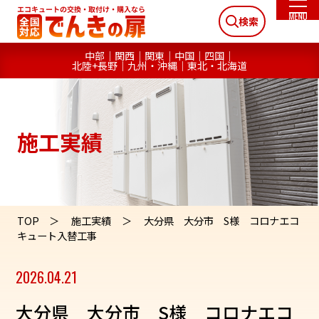
検索
中部
関西
関東
中国
四国
北陸+長野
九州・沖縄
東北・北海道
施工実績
TOP
施工実績
大分県 大分市 S様 コロナエコ
キュート入替工事
2026.04.21
大分県 大分市 S様 コロナエコ