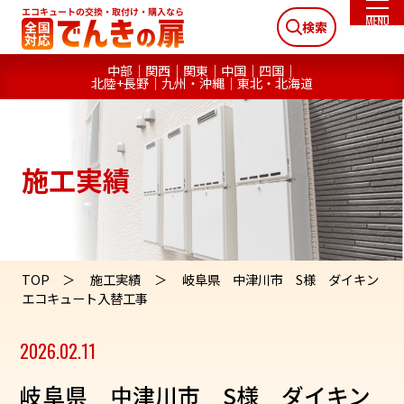
検索
中部
関西
関東
中国
四国
北陸+長野
九州・沖縄
東北・北海道
施工実績
TOP
施工実績
岐阜県 中津川市 S様 ダイキン
エコキュート入替工事
2026.02.11
岐阜県 中津川市 S様 ダイキン