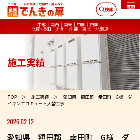
検索
中部
関西
関東
中国
四国
北陸+長野
九州・沖縄
東北・北海道
施工実績
TOP
施工実績
愛知県 額田郡 幸田町 G様 ダ
イキンエコキュート入替工事
2026.02.12
愛知県 額田郡 幸田町 G様 ダ