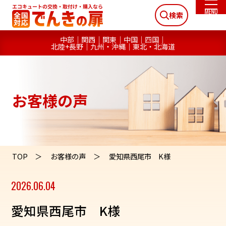
検索
中部
関西
関東
中国
四国
北陸+長野
九州・沖縄
東北・北海道
お客様の声
TOP
お客様の声
愛知県西尾市 K様
2026.06.04
愛知県西尾市 K様