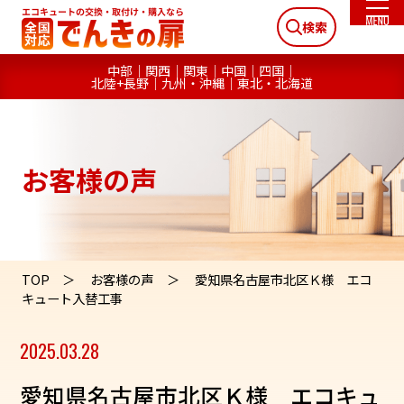
検索
中部
関西
関東
中国
四国
北陸+長野
九州・沖縄
東北・北海道
お客様の声
TOP
お客様の声
愛知県名古屋市北区Ｋ様 エコ
キュート入替工事
2025.03.28
愛知県名古屋市北区Ｋ様 エコキュ