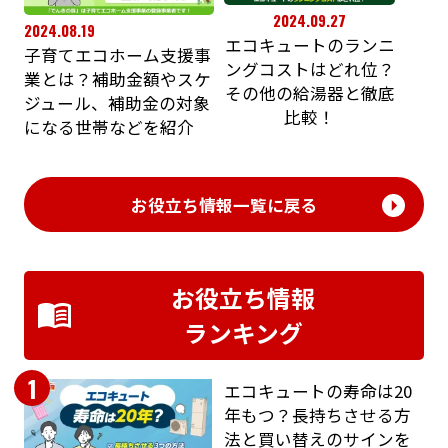
2024.09.27
2024.08.19
エコキュートのランニ
子育てエコホーム支援事
ングコストはどれ位？
業とは？補助金額やスケ
その他の給湯器と徹底
ジュール、補助金の対象
比較！
になる世帯などを紹介
お役立ち情報一覧に戻る
お役立ち情報
ランキング
1
エコキュートの寿命は20
年もつ？長持ちさせる方
法と買い替えのサインを