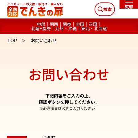
検索
中部
関西
関東
中国
四国
北陸+長野
九州・沖縄
東北・北海道
TOP
お問い合わせ
お問い合わせ
下記内容をご入力の上、
確認ボタンを押してください。
※必須項目は必ずご入力ください。
お名前