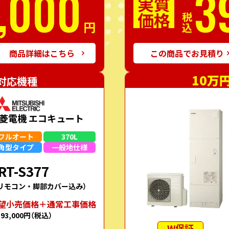
,000
3
実質
価格
税込
円
商品詳細はこちら
この商品でお見積り
10万
対応機種
菱電機 エコキュート
フルオート
370L
角型
タイプ
一般地
仕様
RT-S377
リモコン・脚部カバー込み）
望⼩売価格＋通常⼯事価格
593,000円
（税込）
W保証