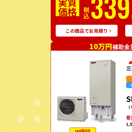
339
実質
価格
税込
この商品でお見積り
10万円
補助金
三
S
（
希
1,
W保証