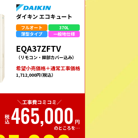
ダイキン エコキュート
フルオート
370L
薄型
タイプ
一般地
仕様
EQA37ZFTV
（リモコン・脚部カバー込み）
希望⼩売価格＋通常⼯事価格
1,712,000円
（税込）
＼工事費コミコミ／
465,000
税込
円
のところを…