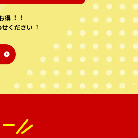
お得︕︕
わせください︕
カー