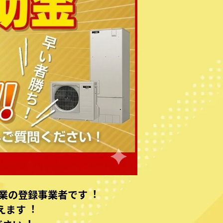
業の登録事業者です︕
えます︕