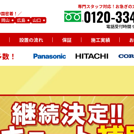
専門スタッフ対応！お急ぎの
0120-33
中国密着！
岡山
広島
山口
電話受付時間 9
設置の流れ
保証
施工実績
お
多数！