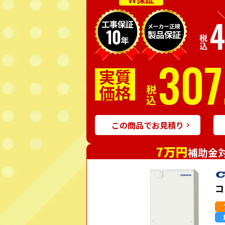
＼
4
税込
307
実質
価格
税込
この商品でお見積り
7万円
補助金
コ