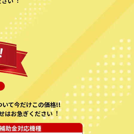
ださい︕
いて今だけこの価格!!
せはお急ぎください︕
補助金対応機種