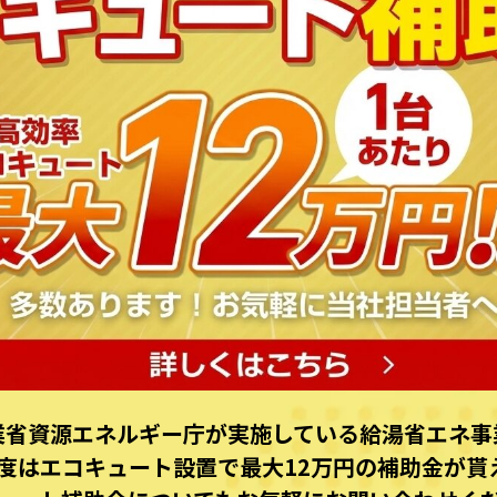
業省資源エネルギー庁が実施している給湯省エネ事
6年度はエコキュート設置で最⼤12万円の補助⾦が貰