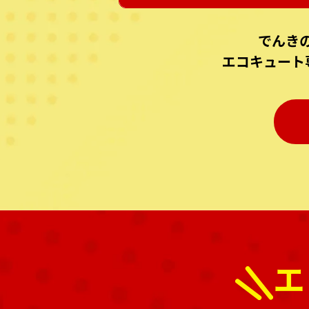
でんき
エコキュート
エ