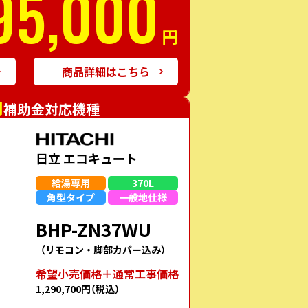
95,000
円
商品詳細はこちら
円
補助金対応機種
日立 エコキュート
給湯専用
370L
角型
タイプ
一般地
仕様
BHP-ZN37WU
（リモコン・脚部カバー込み）
希望⼩売価格＋通常⼯事価格
1,290,700円
（税込）