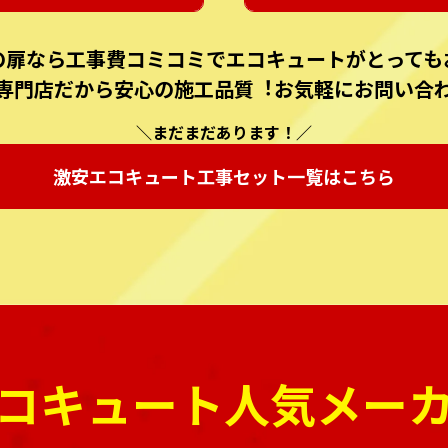
の扉なら⼯事費コミコミでエコキュートがとっても
専⾨店だから安⼼の施⼯品質︕お気軽にお問い合
＼まだまだあります！／
激安エコキュート
⼯事セット⼀覧はこちら
コキュート人気メー