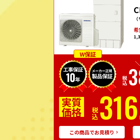
C
（
希
1,
W保証
＼
3
税込
316
実質
価格
税込
この商品でお見積り