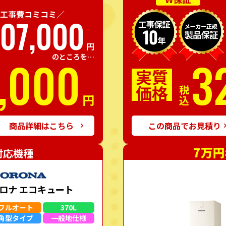
工事費コミコミ／
07,000
円
,000
3
のところを…
実質
価格
税込
円
商品詳細はこちら
この商品でお見積り
7万円
対応機種
ロナ エコキュート
フルオート
370L
角型
タイプ
一般地
仕様