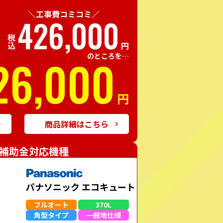
＼工事費コミコミ／
426,000
税込
円
26,000
のところを…
円
商品詳細はこちら
補助金対応機種
パナソニック エコキュート
フルオート
370L
角型
タイプ
一般地
仕様