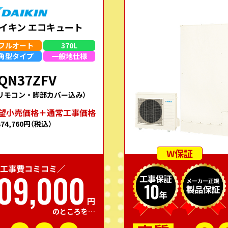
イキン エコキュート
フルオート
370L
角型
タイプ
一般地
仕様
QN37ZFV
リモコン・脚部カバー込み）
望⼩売価格＋通常⼯事価格
474,760円
（税込）
W保証
工事費コミコミ／
09,000
円
のところを…