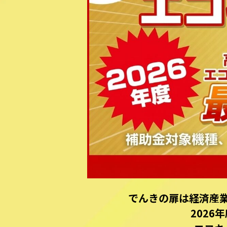
でんきの扉は経済産
202