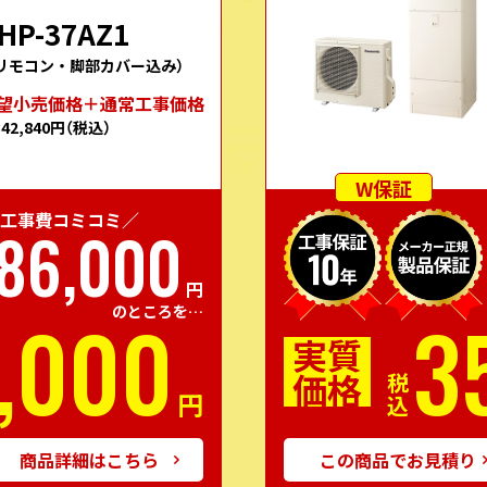
HP-37AZ1
リモコン・脚部カバー込み）
望⼩売価格＋通常⼯事価格
342,840円
（税込）
W保証
工事費コミコミ／
86,000
円
,000
3
のところを…
実質
価格
税込
円
商品詳細はこちら
この商品でお見積り