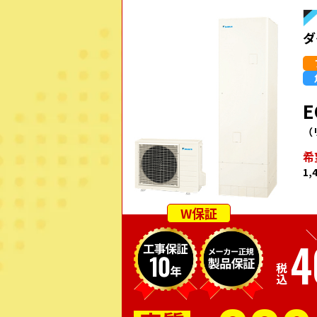
ダ
E
（
希
1,
W保証
＼
4
税込