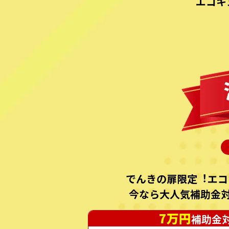
エコキ
でんきの扉限定︕エコ
今なら⼤⼈気補助⾦
7万円
補助金