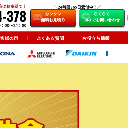
方はお電話で！
24時間365日受付中！
4-378
close
カンタン
らくらく
無料お見積り
LINEでお問い合わせ
：00～24：00
客様の声
よくある質問
お役立ち情報