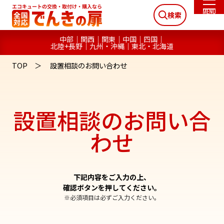
検索
中部
関西
関東
中国
四国
北陸+長野
九州・沖縄
東北・北海道
TOP
設置相談のお問い合わせ
設置相談のお問い合
わせ
下記内容をご入力の上、
確認ボタンを押してください。
※必須項目は必ずご入力ください。