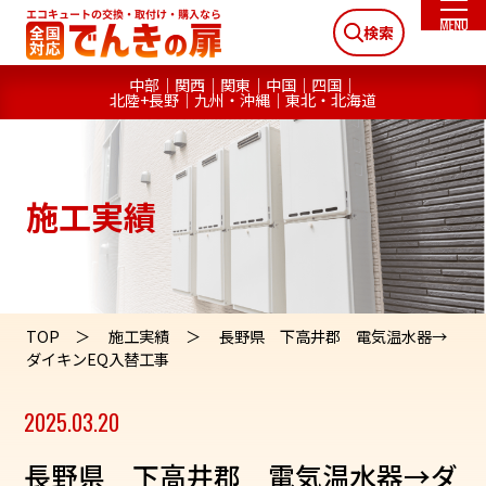
検索
中部
関西
関東
中国
四国
北陸+長野
九州・沖縄
東北・北海道
施工実績
TOP
施工実績
長野県 下高井郡 電気温水器→
ダイキンEQ入替工事
2025.03.20
長野県 下高井郡 電気温水器→ダ