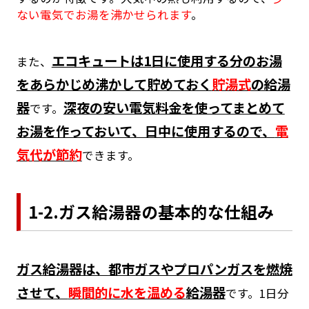
ない電気でお湯を沸かせられます
。
エコキュートは1日に使用する分のお湯
また、
をあらかじめ沸かして貯めておく
貯湯式
の給湯
器
深夜の安い電気料金を使ってまとめて
です。
お湯を作っておいて、日中に使用するので、
電
気代が節約
できます。
1-2.ガス給湯器の基本的な仕組み
ガス給湯器は、都市ガスやプロパンガスを燃焼
させて、
瞬間的に水を温める
給湯器
です。1日分