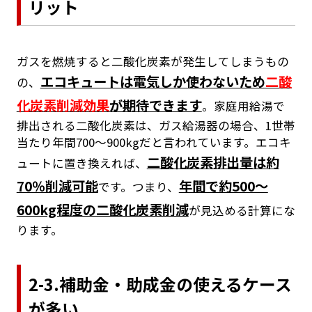
リット
ガスを燃焼すると二酸化炭素が発生してしまうもの
エコキュートは電気しか使わないため
二酸
の、
化炭素削減効果
が期待できます
。家庭用給湯で
排出される二酸化炭素は、ガス給湯器の場合、1世帯
当たり年間700～900kgだと言われています。エコキ
二酸化炭素排出量は約
ュートに置き換えれば、
70％削減可能
年間で約500～
です。つまり、
600kg程度の二酸化炭素削減
が見込める計算にな
ります。
2-3.補助金・助成金の使えるケース
が多い