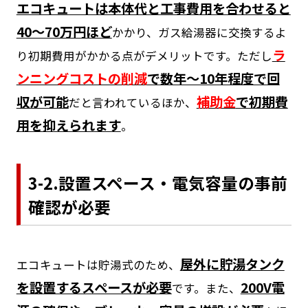
エコキュートは本体代と工事費用を合わせると
40～70万円ほど
かかり、ガス給湯器に交換するよ
ラ
り初期費用がかかる点がデメリットです。ただし
ンニングコストの削減
で数年～10年程度で回
収が可能
補助金
で初期費
だと言われているほか、
用を抑えられます
。
3-2.設置スペース・電気容量の事前
確認が必要
屋外に貯湯タンク
エコキュートは貯湯式のため、
を設置するスペースが必要
200V電
です。また、