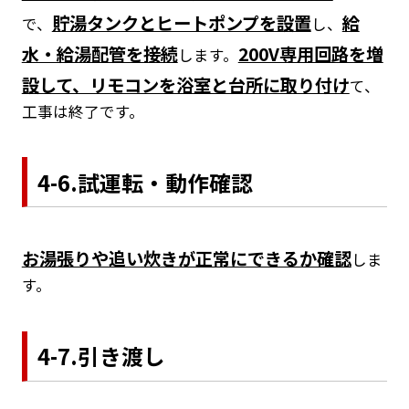
貯湯タンクとヒートポンプを設置
給
で、
し、
水・給湯配管を接続
200V専用回路を増
します。
設して、リモコンを浴室と台所に取り付け
て、
工事は終了です。
4-6.試運転・動作確認
お湯張りや追い炊きが正常にできるか確認
しま
す。
4-7.引き渡し