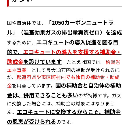
「2050カーボンニュートラ
国や自治体では、
ル」（温室効果ガスの排出量実質ゼロ）を達成
エコキュートの導入促進を図る目
するために、
的で、
エコキュートの導入を支援する補助金・
助成金
を設けています
。たとえば国では「
給湯省
エネ事業
」として最大13万円の補助が受けられるほ
か、
都道府県や市区町村内でも独自の補助金・助成
国の補助金と自治体の補助
金
を用意しています。
金は、併用できることも多い
のが特徴です。ガス
に交換した場合には、補助金の対象にはなりませ
エコキュートに交換するからこそ、補助金
ん。
の恩恵が受けられる
のです。