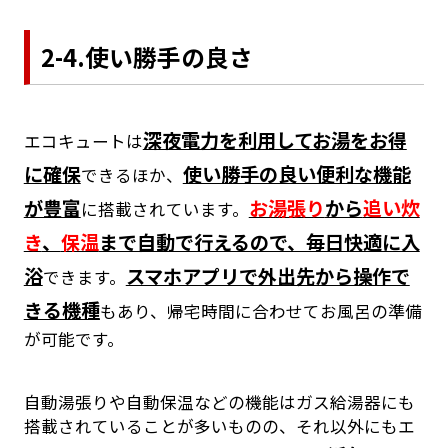
2-4.使い勝手の良さ
深夜電力を利用してお湯をお得
エコキュートは
に確保
使い勝手の良い便利な機能
できるほか、
が豊富
お湯張り
から
追い炊
に搭載されています。
き
、
保温
まで自動で行えるので、毎日快適に入
浴
スマホアプリで外出先から操作で
できます。
きる機種
もあり、帰宅時間に合わせてお風呂の準備
が可能です。
自動湯張りや自動保温などの機能はガス給湯器にも
搭載されていることが多いものの、それ以外にもエ