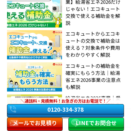
業】給湯省エネ2026だけ
じゃない！エコキュート
交換で使える補助金を解
説
エコキュートからエコキ
ュートの交換で補助金は
使える？対象条件や費用
をわかりやすく解説
エコキュートの補助金を
確実にもらう方法｜給湯
省エネ2026事業の注意点
も解説
給湯省エネ2026事業｜愛
通話料・見積無料！お急ぎの方はお電話で！
知県で利用できる補助金
0120-334-378
制度を分かりやすく解説
メールでお見積り
LINEでお問合せ