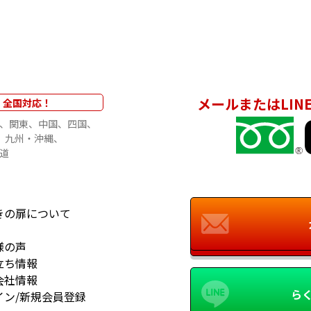
メールまたはLIN
全国対応！
関東
中国
四国
九州・沖縄
道
きの扉について
様の声
立ち情報
会社情報
らく
イン/新規会員登録