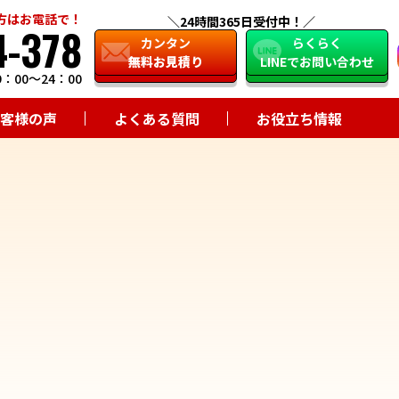
方はお電話で！
24時間365日受付中！
4-378
close
カンタン
らくらく
無料お見積り
LINEでお問い合わせ
：00～24：00
客様の声
よくある質問
お役立ち情報