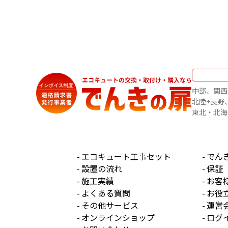
中部
関西
北陸+長野
東北・北海
エコキュート工事セット
でん
設置の流れ
保証
施工実績
お客
よくある質問
お役
その他サービス
運営
オンラインショップ
ログ