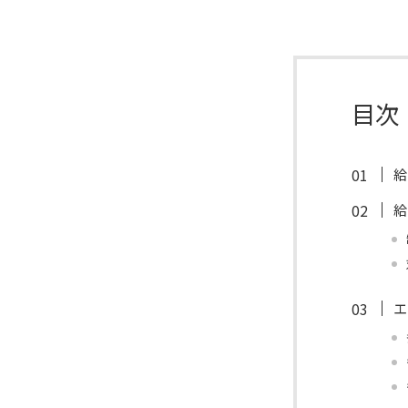
目次
給
給
エ