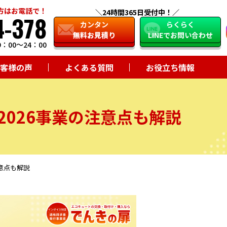
方はお電話で！
24時間365日受付中！
4-378
close
カンタン
らくらく
無料お見積り
LINEでお問い合わせ
：00～24：00
客様の声
よくある質問
お役立ち情報
026事業の注意点も解説
意点も解説