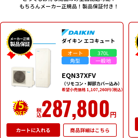
もちろんメーカー正規品！製品保証付き！
ダイキン エコキュート
オート
370L
角型
一般地
EQN37XFV
（リモコン・脚部カバー込み）
希望⼩売価格 1,107,260円
（税込）
287,800
75
%
税
OFF
円
込
商品詳細はこちら