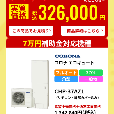
326,000
実質
価格
税込
円
この商品でお見積り
商品詳細はこちら
7万円
補助金対応機種
コロナ エコキュート
フルオート
370L
角型
一般地
CHP-37AZ1
（リモコン・脚部カバー込み）
希望⼩売価格＋通常⼯事価格
1,342,840円
（税込）