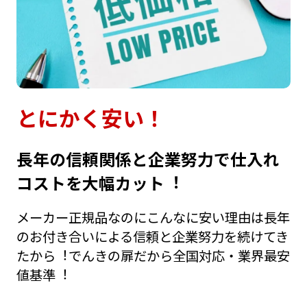
とにかく安い！
⻑年の信頼関係と企業努⼒で仕⼊れ
コストを⼤幅カット︕
メーカー正規品なのにこんなに安い理由は⻑年
のお付き合いによる信頼と企業努⼒を続けてき
たから︕でんきの扉だから全国対応・業界最安
値基準︕