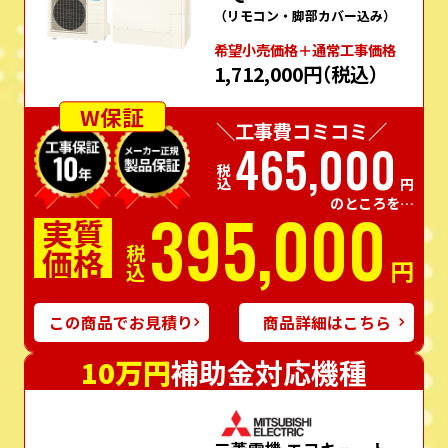
（リモコン・脚部カバー込み）
希望⼩売価格＋通常⼯事価格
1,712,000円
（税込）
W保証
＼工事費コミコミ／
465,000
税込
円
のところを…
395,000
実質
価格
税込
円
この商品でお見積り
商品詳細はこちら
10万円
補助金対応機種