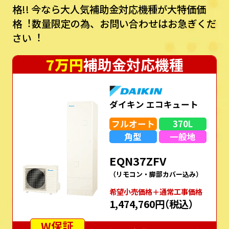
格!!
今なら⼤⼈気補助⾦対応機種が⼤特価価
格︕数量限定の為、お問い合わせはお急ぎくだ
さい︕
7万円
補助金対応機種
ダイキン エコキュート
フルオート
370L
角型
一般地
EQN37ZFV
（リモコン・脚部カバー込み）
希望⼩売価格＋通常⼯事価格
1,474,760円
（税込）
W保証