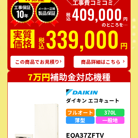
＼工事費コミコミ／
409,000
税込
円
のところを…
339,000
実質
価格
税込
円
この商品でお見積り
商品詳細はこちら
7万円
補助金対応機種
ダイキン エコキュート
フルオート
370L
薄型
一般地
EQA37ZFTV