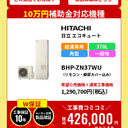
10万円
補助金対応機種
日立 エコキュート
給湯専用
370L
角型
一般地
BHP-ZN37WU
（リモコン・脚部カバー込み）
希望⼩売価格＋通常⼯事価格
1,290,700円
（税込）
W保証
＼工事費コミコミ／
426,000
税込
円
のところを…