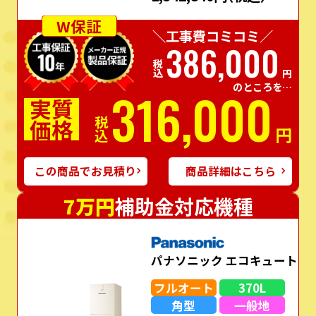
W保証
＼工事費コミコミ／
386,000
税込
円
のところを…
316,000
実質
価格
税込
円
この商品でお見積り
商品詳細はこちら
7万円
補助金対応機種
パナソニック エコキュート
フルオート
370L
角型
一般地