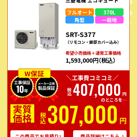
三菱電機 エコキュート
フルオート
370L
角型
一般地
SRT-S377
（リモコン・脚部カバー込み）
希望⼩売価格＋通常⼯事価格
1,593,000円
（税込）
W保証
＼工事費コミコミ／
407,000
税込
円
のところを…
307,000
実質
価格
税込
円
この商品でお見積り
商品詳細はこちら