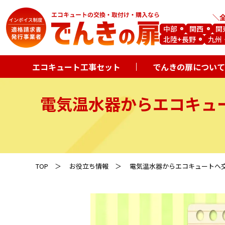
中部
関西
関
北陸+長野
九州
エコキュート工事セット
でんきの扉について
電気温水器からエコキュ
TOP
お役立ち情報
電気温水器からエコキュートへ