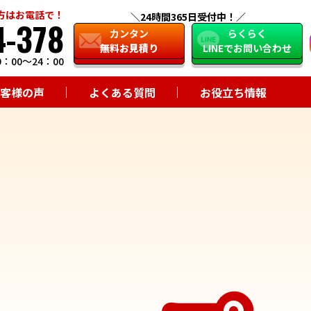
方はお電話で！
24時間365日受付中！
4-378
close
カンタン
らくらく
無料お見積り
LINEでお問い合わせ
：00～24：00
客様の声
よくある質問
お役立ち情報