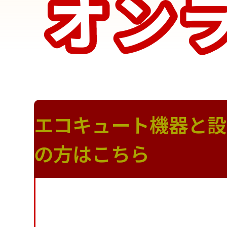
オン
オン
エコキュート機器と設
の方はこちら