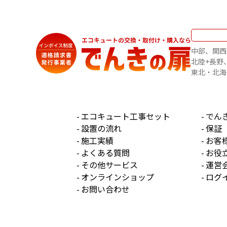
中部
関西
北陸+長野
東北・北海
エコキュート工事セット
でん
設置の流れ
保証
施工実績
お客
よくある質問
お役
その他サービス
運営
オンラインショップ
ログ
お問い合わせ