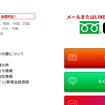
メールまたはLIN
全国対応！
関東
中国
四国
九州・沖縄
道
きの扉について
様の声
立ち情報
会社情報
らく
イン/新規会員登録