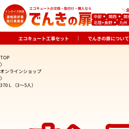
中部
関西
関
北陸+長野
九州
エコキュート工事セット
でんきの扉について
TOP
〉
オンラインショップ
〉
370Ｌ（3～5人）