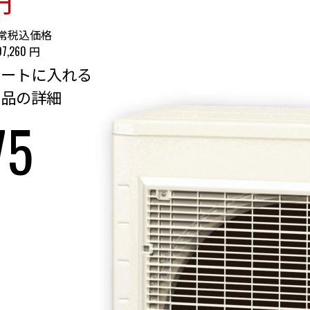
円
常税込価格
107,260
円
商品の詳細
75