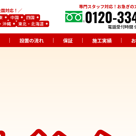
専門スタッフ対応！お急ぎの
0120-33
全国対応！
東
中国
四国
・沖縄
東北・北海道
電話受付時間 9
設置の流れ
保証
施工実績
お