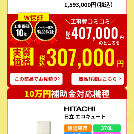
1,593,000円
（税込）
W保証
＼工事費コミコミ／
407,000
税込
円
のところを…
307,000
実質
価格
税込
円
この商品でお見積り
商品詳細はこちら
10万円
補助金対応機種
日立 エコキュート
給湯専用
370L