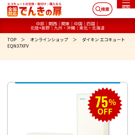
検索
中部
関西
関東
中国
四国
北陸+長野
九州・沖縄
東北・北海道
TOP
オンラインショップ
ダイキン エコキュート
EQN37XFV
75