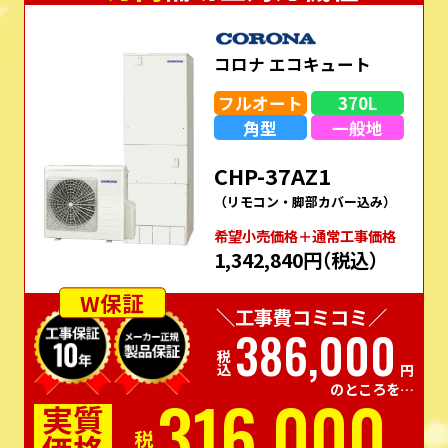
コロナ エコキュート
フルオート
370L
角型
一般地
CHP-37AZ1
（リモコン・脚部カバー込み）
希望⼩売価格＋通常⼯事価格
1,342,840円
（税込）
W保証
＼工事費コミコミ／
386,000
税込
円
のところを…
316,000
実質
税込