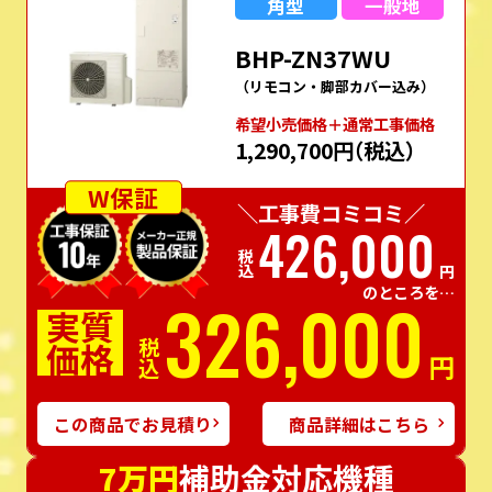
角型
一般地
BHP-ZN37WU
（リモコン・脚部カバー込み）
希望⼩売価格＋通常⼯事価格
1,290,700円
（税込）
W保証
＼工事費コミコミ／
426,000
税込
円
のところを…
326,000
実質
価格
税込
円
この商品でお見積り
商品詳細はこちら
7万円
補助金対応機種