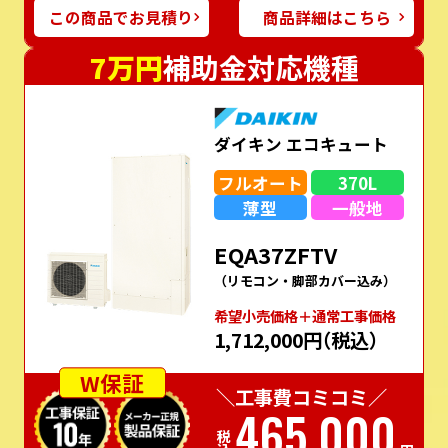
この商品でお見積り
商品詳細はこちら
7万円
補助金対応機種
ダイキン エコキュート
フルオート
370L
薄型
一般地
EQA37ZFTV
（リモコン・脚部カバー込み）
希望⼩売価格＋通常⼯事価格
1,712,000円
（税込）
W保証
＼工事費コミコミ／
465,000
税込