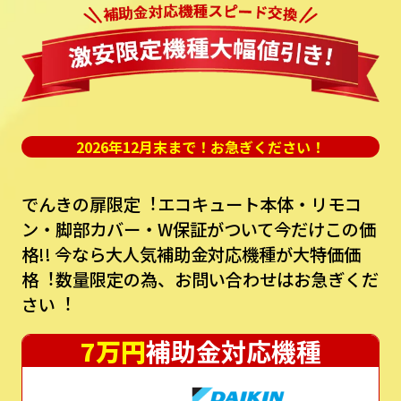
2026年12月末まで！お急ぎください！
でんきの扉限定︕エコキュート本体・リモコ
ン・脚部カバー・W保証がついて今だけこの価
格!!
今なら⼤⼈気補助⾦対応機種が⼤特価価
格︕数量限定の為、お問い合わせはお急ぎくだ
さい︕
7万円
補助金対応機種