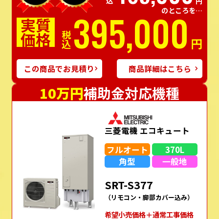
円
のところを…
395,000
実質
価格
税込
円
この商品でお見積り
商品詳細はこちら
10万円
補助金対応機種
三菱電機 エコキュート
フルオート
370L
角型
一般地
SRT-S377
（リモコン・脚部カバー込み）
希望⼩売価格＋通常⼯事価格