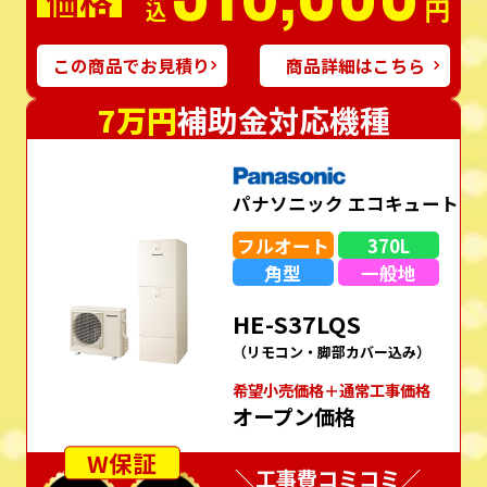
価格
円
この商品でお見積り
商品詳細はこちら
7万円
補助金対応機種
パナソニック エコキュート
フルオート
370L
角型
一般地
HE-S37LQS
（リモコン・脚部カバー込み）
希望⼩売価格＋通常⼯事価格
オープン価格
W保証
＼工事費コミコミ／