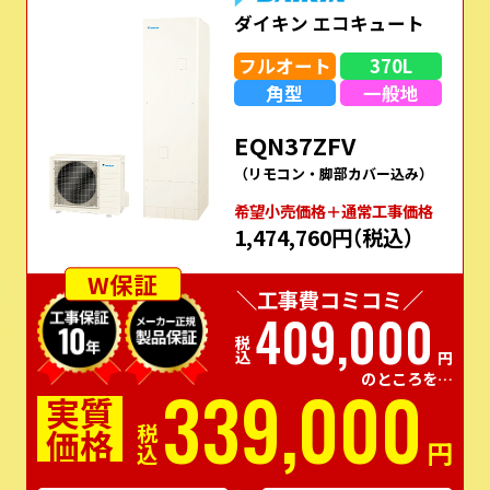
ダイキン エコキュート
フルオート
370L
角型
一般地
EQN37ZFV
（リモコン・脚部カバー込み）
希望⼩売価格＋通常⼯事価格
1,474,760円
（税込）
W保証
＼工事費コミコミ／
409,000
税込
円
のところを…
339,000
実質
価格
税込
円