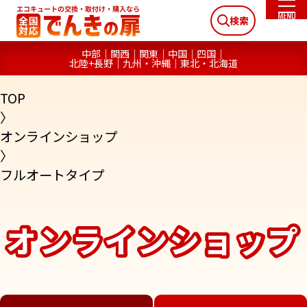
検索
中部
関西
関東
中国
四国
北陸+長野
九州・沖縄
東北・北海道
TOP
〉
オンラインショップ
〉
フルオートタイプ
オンラインショップ
オンラインショップ