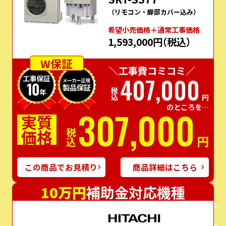
（リモコン・脚部カバー込み）
希望⼩売価格＋通常⼯事価格
1,593,000円
（税込）
W保証
＼工事費コミコミ／
407,000
税込
円
のところを…
307,000
実質
価格
税込
円
この商品でお見積り
商品詳細はこちら
10万円
補助金対応機種