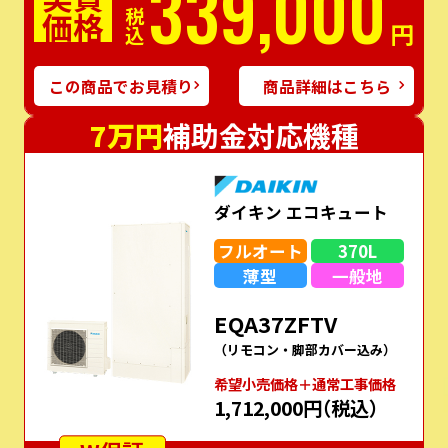
339,000
価格
税込
円
この商品でお見積り
商品詳細はこちら
7万円
補助金対応機種
ダイキン エコキュート
フルオート
370L
薄型
一般地
EQA37ZFTV
（リモコン・脚部カバー込み）
希望⼩売価格＋通常⼯事価格
1,712,000円
（税込）