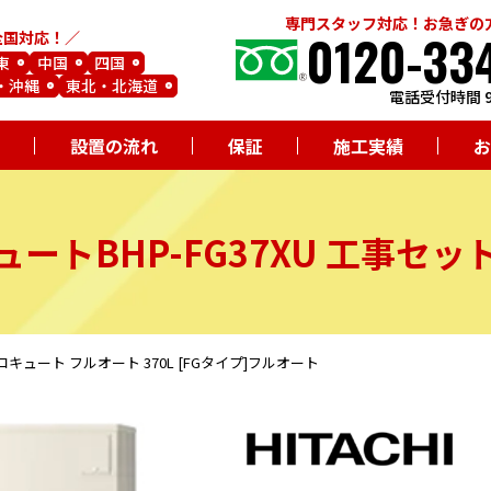
専門スタッフ対応！お急ぎの
0120-33
全国対応！
東
中国
四国
・沖縄
東北・北海道
電話受付時間 9
設置の流れ
保証
施工実績
お
ュート
BHP-FG37XU
工事セッ
 エコキュート フルオート 370L [FGタイプ]フルオート