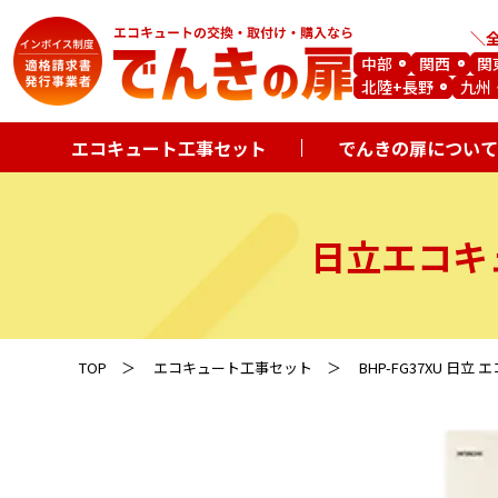
中部
関西
関
北陸+長野
九州
エコキュート工事セット
でんきの扉について
日立エコキ
TOP
エコキュート工事セット
BHP-FG37XU 日立