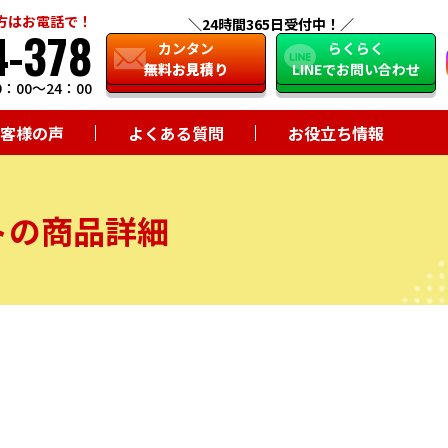
方はお電話で！
24時間365日受付中！
4-378
close
カンタン
らくらく
無料お見積り
LINEでお問い合わせ
：00～24：00
客様の声
よくある質問
お役立ち情報
トの商品詳細