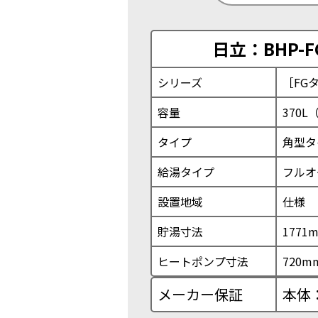
日立：BHP-F
シリーズ
［FG
容量
370L
タイプ
角型タ
給湯タイプ
フルオ
設置地域
仕様
貯湯寸法
1771
ヒートポンプ寸法
720m
メーカー保証
本体