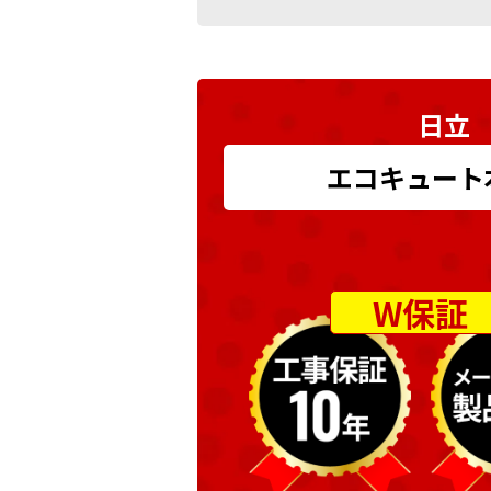
日立 
エコキュート本体
W保証