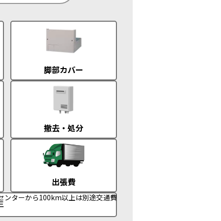
脚部カバー
撤去・処分
出張費
センターから100km以上は別途交通費
年