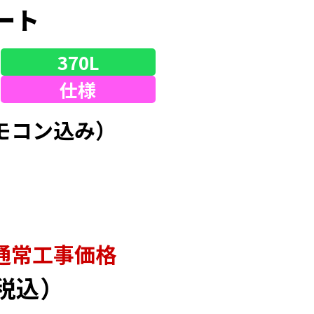
ート
370L
仕様
モコン込み）
通常⼯事価格
税込）