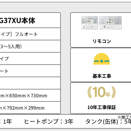
G37XU本体
タイプ］フルオート
リモコン
（3～5人用）
イプ
ート
基本工事
mm×650mm×730mm
10年工事保証
m×792mm×299mm
※施工
：1年
ヒートポンプ：3年
タンク(缶体)：5