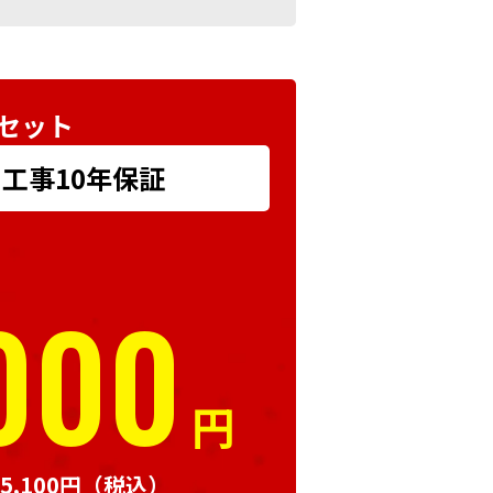
セット
+ 工事10年保証
000
円
,100円
（税込）