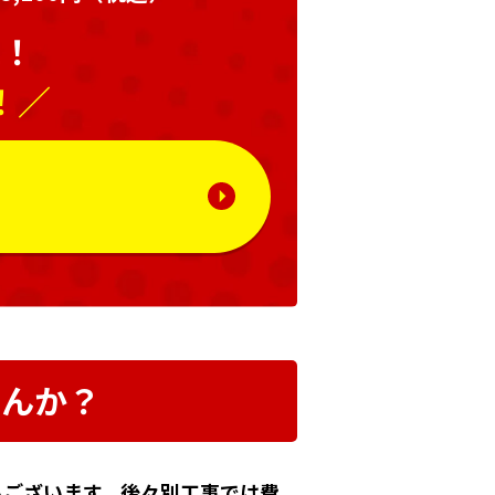
い！
！／
る
せんか？
もございます。後々別工事では費