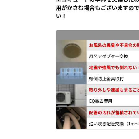
用がかさむ場合もございますの
い！
お風呂の異臭や不具合の原
風呂アダプター交換
地震や強風でも倒れない
転倒防止金具取付
取り外しや運搬もまるご
EQ撤去費用
配管の汚れが蓄積されてい
追い炊き配管交換
（1ｍ