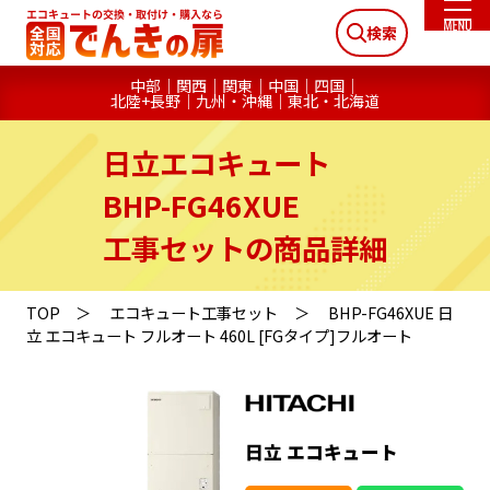
検索
中部
関西
関東
中国
四国
北陸+長野
九州・沖縄
東北・北海道
日立エコキュート
BHP-FG46XUE
工事セットの商品詳細
TOP
エコキュート工事セット
BHP-FG46XUE 日
立 エコキュート フルオート 460L [FGタイプ]フルオート
日立 エコキュート