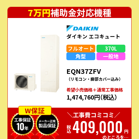
7万円
補助金対応機種
ダイキン エコキュート
フルオート
370L
角型
一般地
EQN37ZFV
（リモコン・脚部カバー込み）
希望⼩売価格＋通常⼯事価格
1,474,760円
（税込）
W保証
＼工事費コミコミ／
409,000
税込
円
のところを…