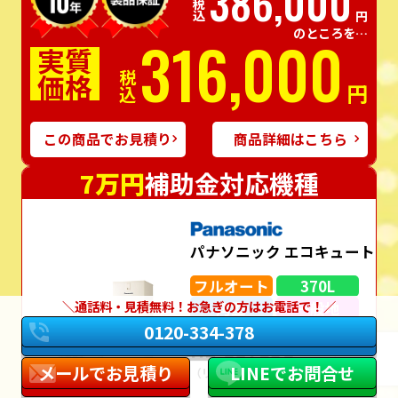
386,000
税込
円
のところを…
316,000
実質
価格
税込
円
この商品でお見積り
商品詳細はこちら
7万円
補助金対応機種
パナソニック エコキュート
フルオート
370L
通話料・見積無料！お急ぎの方はお電話で！
角型
一般地
0120-334-378
HE-S37LQS
メールでお見積り
LINEでお問合せ
（リモコン・脚部カバー込み）