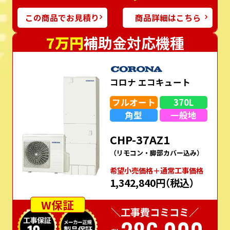
この商品でお見積り
商品詳細はこちら
7万円
補助金対応機種
コロナ エコキュート
フルオート
370L
角型
一般地
CHP-37AZ1
（リモコン・脚部カバー込み）
希望⼩売価格＋通常⼯事価格
1,342,840円
（税込）
W保証
＼工事費コミコミ／