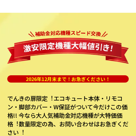
2026年12月末まで！お急ぎください！
でんきの扉限定︕エコキュート本体・リモコ
ン・脚部カバー・W保証がついて今だけこの価
格!!
今なら⼤⼈気補助⾦対応機種が⼤特価価
格︕数量限定の為、お問い合わせはお急ぎくだ
さい︕