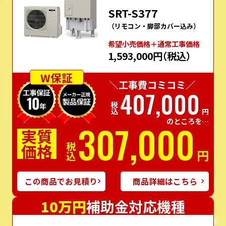
SRT-S377
（リモコン・脚部カバー込み）
希望⼩売価格＋通常⼯事価格
1,593,000円
（税込）
W保証
＼工事費コミコミ／
407,000
税込
円
のところを…
307,000
実質
価格
税込
円
この商品でお見積り
商品詳細はこちら
10万円
補助金対応機種