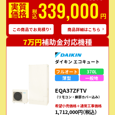
339,000
実質
価格
税込
円
この商品でお見積り
商品詳細はこちら
7万円
補助金対応機種
ダイキン エコキュート
フルオート
370L
薄型
一般地
EQA37ZFTV
（リモコン・脚部カバー込み）
希望⼩売価格＋通常⼯事価格
1,712,000円
（税込）