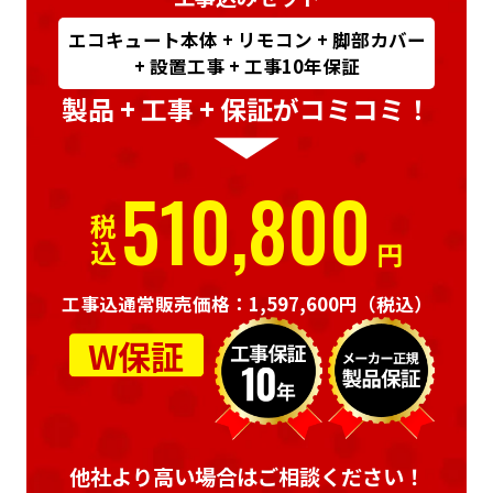
エコキュート本体 + リモコン + 脚部カバー
+ 設置工事 + 工事10年保証
製品 + 工事 + 保証がコミコミ！
510,800
税込
円
工事込通常販売価格：1,597,600円
（税込）
W保証
他社より高い場合はご相談ください！