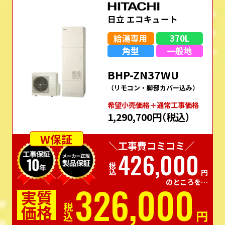
日立 エコキュート
給湯専用
370L
角型
一般地
BHP-ZN37WU
（リモコン・脚部カバー込み）
希望⼩売価格＋通常⼯事価格
1,290,700円
（税込）
W保証
＼工事費コミコミ／
426,000
税込
円
のところを…
326,000
実質
価格
税込
円