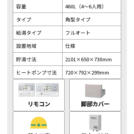
容量
460L（4～6人用）
タイプ
角型タイプ
給湯タイプ
フルオート
設置地域
仕様
貯湯寸法
2101×650×730mm
ヒートポンプ寸法
720×792×299mm
リモコン
脚部カバー