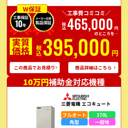
W保証
＼工事費コミコミ／
465,000
税込
円
のところを…
395,000
実質
価格
税込
円
この商品でお見積り
商品詳細はこちら
10万円
補助金対応機種
三菱電機 エコキュート
フルオート
370L
角型
一般地