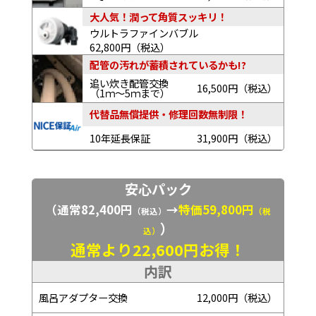
大人気！潤って角質スッキリ！
ウルトラファインバブル
62,800円（税込）
配管の汚れが蓄積されているかも!?
追い炊き配管交換
16,500円（税込）
（1ｍ～5ｍまで）
代替品無償提供・修理回数無制限！
10年延長保証
31,900円（税込）
安心パック
（通常82,400円
→
特価59,800円
（税込）
（税
）
込）
通常より22,600円お得！
内訳
風呂アダプター交換
12,000円（税込）