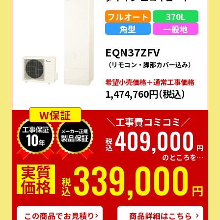
フルオート
370L
角型
一般地
EQN37ZFV
（リモコン・脚部カバー込み）
希望⼩売価格＋通常⼯事価格
1,474,760円
（税込）
W保証
＼工事費コミコミ／
409,000
税込
円
のところを…
339,000
実質
価格
税込
円
この商品でお見積り
商品詳細はこちら