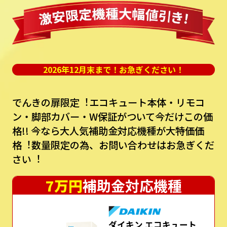
2026年12月末まで！お急ぎください！
でんきの扉限定︕エコキュート本体・リモコ
ン・脚部カバー・W保証がついて今だけこの価
格!!
今なら⼤⼈気補助⾦対応機種が⼤特価価
格︕数量限定の為、お問い合わせはお急ぎくだ
さい︕
7万円
補助金対応機種
ダイキン エコキュート