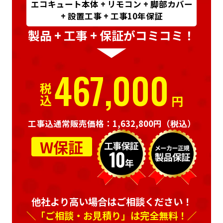
エコキュート本体 + リモコン + 脚部カバー
+ 設置工事 + 工事10年保証
製品 + 工事 + 保証がコミコミ！
467,000
税込
円
工事込通常販売価格：1,632,800円
（税込）
W保証
他社より高い場合はご相談ください！
＼「ご相談・お見積り」は完全無料！／