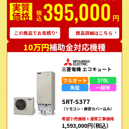
395,000
実質
価格
税込
円
この商品でお見積り
商品詳細はこちら
10万円
補助金対応機種
三菱電機 エコキュート
フルオート
370L
角型
一般地
SRT-S377
（リモコン・脚部カバー込み）
希望⼩売価格＋通常⼯事価格
1,593,000円
（税込）