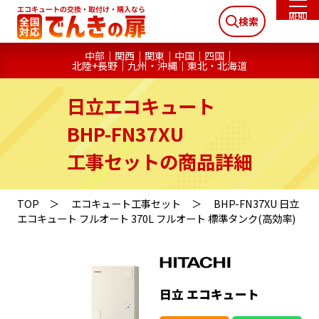
検索
中部
関西
関東
中国
四国
北陸+長野
九州・沖縄
東北・北海道
日立エコキュート
BHP-FN37XU
工事セットの商品詳細
TOP
エコキュート工事セット
BHP-FN37XU 日立
エコキュート フルオート 370L フルオート 標準タンク(高効率)
日立 エコキュート