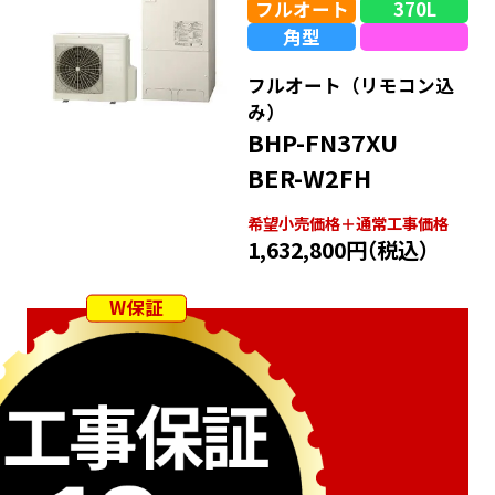
フルオート
370L
角型
フルオート（リモコン込
み）
BHP-FN37XU
BER-W2FH
希望⼩売価格＋通常⼯事価格
1,632,800円
（税込）
W保証