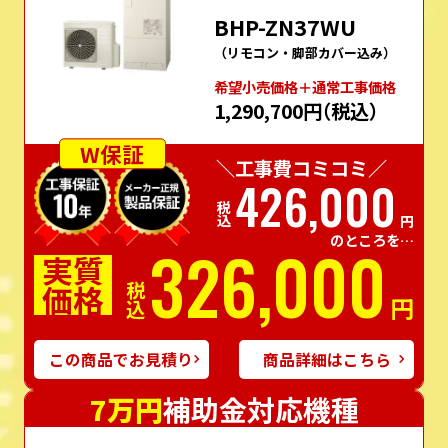
BHP-ZN37WU
（リモコン・脚部カバー込み）
希望⼩売価格＋通常⼯事価格
1,290,700円
（税込）
W保証
＼工事費コミコミ／
426,000
税込
円
のところを…
326,000
実質
価格
税込
円
この商品でお見積り
商品詳細はこちら
7万円
補助金対応機種