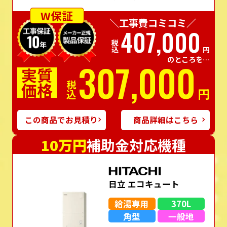
W保証
＼工事費コミコミ／
407,000
税込
円
のところを…
307,000
実質
価格
税込
円
この商品でお見積り
商品詳細はこちら
10万円
補助金対応機種
日立 エコキュート
給湯専用
370L
角型
一般地