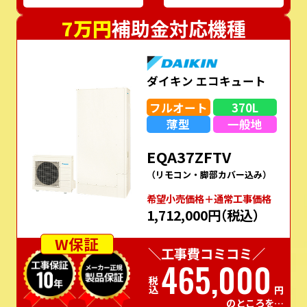
7万円
補助金対応機種
ダイキン エコキュート
フルオート
370L
薄型
一般地
EQA37ZFTV
（リモコン・脚部カバー込み）
希望⼩売価格＋通常⼯事価格
1,712,000円
（税込）
W保証
＼工事費コミコミ／
465,000
税込
円
のところを…