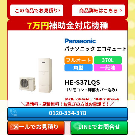
この商品でお見積り
商品詳細はこちら
7万円
補助金対応機種
パナソニック エコキュート
フルオート
370L
角型
一般地
HE-S37LQS
（リモコン・脚部カバー込み）
希望⼩売価格＋通常⼯事価格
通話料・見積無料！お急ぎの方はお電話で！
オープン価格
0120-334-378
W保証
＼工事費コミコミ／
メールでお見積り
LINEでお問合せ