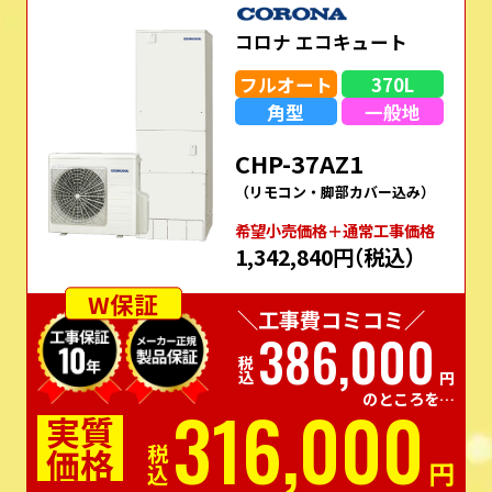
コロナ エコキュート
フルオート
370L
角型
一般地
CHP-37AZ1
（リモコン・脚部カバー込み）
希望⼩売価格＋通常⼯事価格
1,342,840円
（税込）
W保証
＼工事費コミコミ／
386,000
税込
円
のところを…
316,000
実質
価格
税込
円