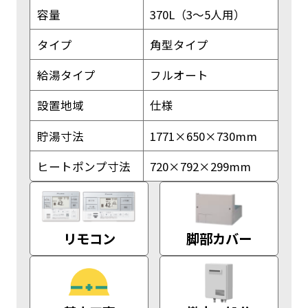
容量
370L（3～5人用）
タイプ
角型タイプ
給湯タイプ
フルオート
設置地域
仕様
貯湯寸法
1771×650×730mm
ヒートポンプ寸法
720×792×299mm
リモコン
脚部カバー