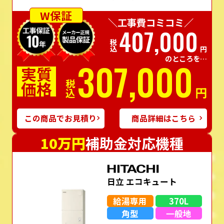
W保証
＼工事費コミコミ／
407,000
税込
円
のところを…
307,000
実質
価格
税込
円
この商品でお見積り
商品詳細はこちら
10万円
補助金対応機種
日立 エコキュート
給湯専用
370L
角型
一般地