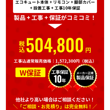
エコキュート本体 + リモコン + 脚部カバー
+ 設置工事 + 工事10年保証
製品 + 工事 + 保証がコミコミ！
504,800
税込
円
工事込通常販売価格：1,572,300円
（税込）
W保証
他社より高い場合はご相談ください！
＼「ご相談・お見積り」は完全無料！／