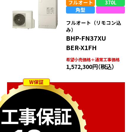
フルオート
370L
角型
フルオート（リモコン込
み）
BHP-FN37XU
BER-X1FH
希望⼩売価格＋通常⼯事価格
1,572,300円
（税込）
W保証