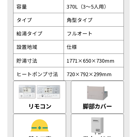
容量
370L（3～5人用）
タイプ
角型タイプ
給湯タイプ
フルオート
設置地域
仕様
貯湯寸法
1771×650×730mm
ヒートポンプ寸法
720×792×299mm
リモコン
脚部カバー