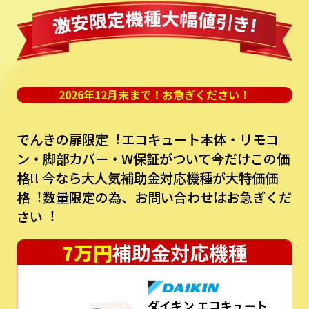
2026年12月末まで！お急ぎください！
でんきの扉限定︕エコキュート本体・リモコ
ン・脚部カバー・W保証がついて今だけこの価
格!!
今なら⼤⼈気補助⾦対応機種が⼤特価価
格︕数量限定の為、お問い合わせはお急ぎくだ
さい︕
7万円
補助金対応機種
ダイキン エコキュート