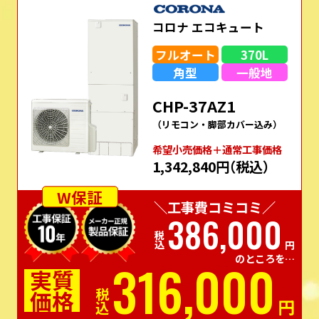
コロナ エコキュート
フルオート
370L
角型
一般地
CHP-37AZ1
（リモコン・脚部カバー込み）
希望⼩売価格＋通常⼯事価格
1,342,840円
（税込）
W保証
＼工事費コミコミ／
386,000
税込
円
のところを…
316,000
実質
価格
税込
円