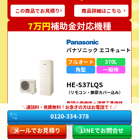
この商品でお見積り
商品詳細はこちら
7万円
補助金対応機種
パナソニック エコキュート
フルオート
370L
角型
一般地
HE-S37LQS
（リモコン・脚部カバー込み）
希望⼩売価格＋通常⼯事価格
通話料・見積無料！お急ぎの方はお電話で！
オープン価格
0120-334-378
W保証
＼工事費コミコミ／
メールでお見積り
LINEでお問合せ