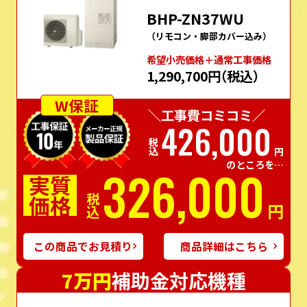
BHP-ZN37WU
（リモコン・脚部カバー込み）
希望⼩売価格＋通常⼯事価格
1,290,700円
（税込）
W保証
＼工事費コミコミ／
426,000
税込
円
のところを…
326,000
実質
価格
税込
円
この商品でお見積り
商品詳細はこちら
7万円
補助金対応機種