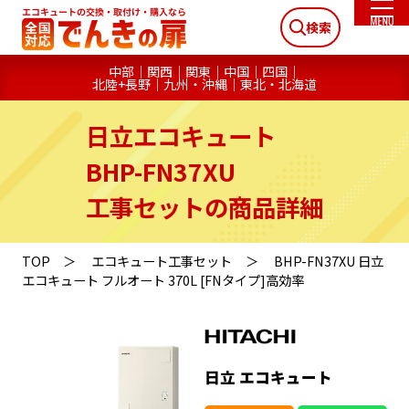
検索
中部
関西
関東
中国
四国
北陸+長野
九州・沖縄
東北・北海道
日立エコキュート
BHP-FN37XU
工事セットの商品詳細
TOP
エコキュート工事セット
BHP-FN37XU 日立
エコキュート フルオート 370L [FNタイプ]高効率
日立 エコキュート