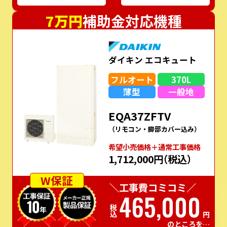
7万円
補助金対応機種
ダイキン エコキュート
フルオート
370L
薄型
一般地
EQA37ZFTV
（リモコン・脚部カバー込み）
希望⼩売価格＋通常⼯事価格
1,712,000円
（税込）
W保証
＼工事費コミコミ／
465,000
税込
円
のところを…