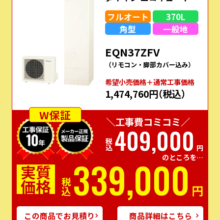
フルオート
370L
角型
一般地
EQN37ZFV
（リモコン・脚部カバー込み）
希望⼩売価格＋通常⼯事価格
1,474,760円
（税込）
W保証
＼工事費コミコミ／
409,000
税込
円
のところを…
339,000
実質
価格
税込
円
この商品でお見積り
商品詳細はこちら