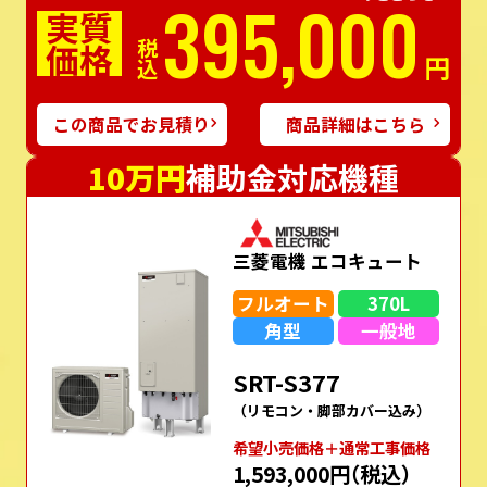
395,000
実質
価格
税込
円
この商品でお見積り
商品詳細はこちら
10万円
補助金対応機種
三菱電機 エコキュート
フルオート
370L
角型
一般地
SRT-S377
（リモコン・脚部カバー込み）
希望⼩売価格＋通常⼯事価格
1,593,000円
（税込）