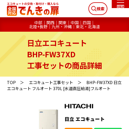
検索
中部
関西
関東
中国
四国
北陸+長野
九州・沖縄
東北・北海道
日立エコキュート
BHP-FW37XD
工事セットの商品詳細
TOP
エコキュート工事セット
BHP-FW37XD 日立
エコキュート フルオート 370L [水道直圧給湯]フルオート
日立 エコキュート