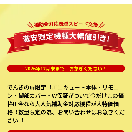
2026年12月末まで！お急ぎください！
でんきの扉限定︕エコキュート本体・リモコ
ン・脚部カバー・W保証がついて今だけこの価
格!!
今なら⼤⼈気補助⾦対応機種が⼤特価価
格︕数量限定の為、お問い合わせはお急ぎくだ
さい︕