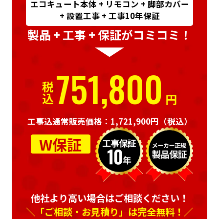
エコキュート本体 + リモコン + 脚部カバー
+ 設置工事 + 工事10年保証
製品 + 工事 + 保証がコミコミ！
751,800
税込
円
工事込通常販売価格：1,721,900円
（税込）
W保証
他社より高い場合はご相談ください！
＼「ご相談・お見積り」は完全無料！／