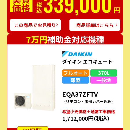
339,000
価格
税込
円
この商品でお見積り
商品詳細はこちら
7万円
補助金対応機種
ダイキン エコキュート
フルオート
370L
薄型
一般地
EQA37ZFTV
（リモコン・脚部カバー込み）
希望⼩売価格＋通常⼯事価格
1,712,000円
（税込）