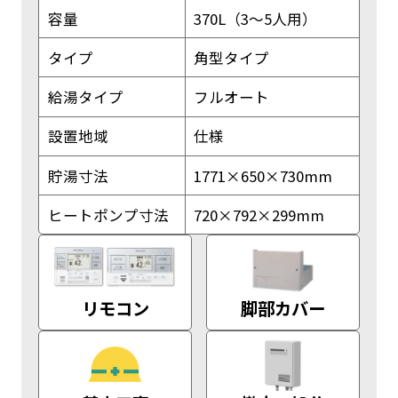
容量
370L（3～5人用）
タイプ
角型タイプ
給湯タイプ
フルオート
設置地域
仕様
貯湯寸法
1771×650×730mm
ヒートポンプ寸法
720×792×299mm
リモコン
脚部カバー