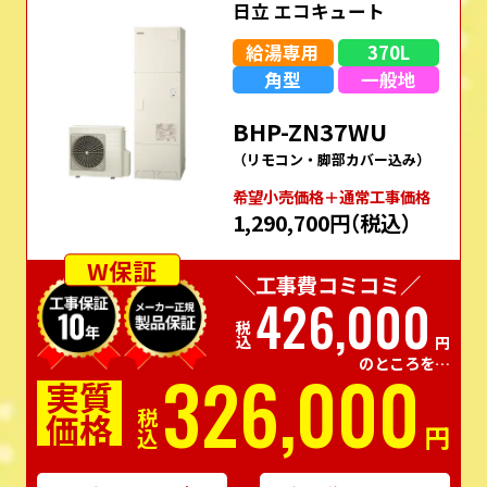
日立 エコキュート
給湯専用
370L
角型
一般地
BHP-ZN37WU
（リモコン・脚部カバー込み）
希望⼩売価格＋通常⼯事価格
1,290,700円
（税込）
W保証
＼工事費コミコミ／
426,000
税込
円
のところを…
326,000
実質
価格
税込
円