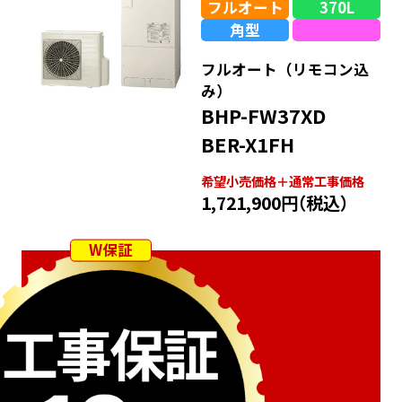
フルオート
370L
角型
フルオート（リモコン込
み）
BHP-FW37XD
BER-X1FH
希望⼩売価格＋通常⼯事価格
1,721,900円
（税込）
W保証