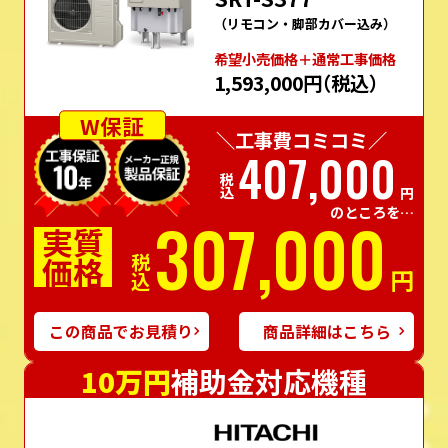
（リモコン・脚部カバー込み）
希望⼩売価格＋通常⼯事価格
1,593,000円
（税込）
W保証
＼工事費コミコミ／
407,000
税込
円
のところを…
307,000
実質
価格
税込
円
この商品でお見積り
商品詳細はこちら
10万円
補助金対応機種