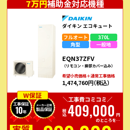
7万円
補助金対応機種
ダイキン エコキュート
フルオート
370L
角型
一般地
EQN37ZFV
（リモコン・脚部カバー込み）
希望⼩売価格＋通常⼯事価格
1,474,760円
（税込）
W保証
＼工事費コミコミ／
409,000
税込
円
のところを…
実質