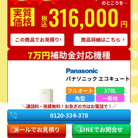
のところを…
316,000
実質
価格
税込
円
この商品でお見積り
商品詳細はこちら
7万円
補助金対応機種
パナソニック エコキュート
フルオート
370L
角型
一般地
通話料・見積無料！お急ぎの方はお電話で！
HE-S37LQS
0120-334-378
（リモコン・脚部カバー込み）
メールでお見積り
LINEでお問合せ
希望⼩売価格＋通常⼯事価格