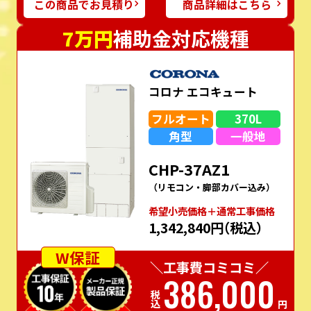
この商品でお見積り
商品詳細はこちら
7万円
補助金対応機種
コロナ エコキュート
フルオート
370L
角型
一般地
CHP-37AZ1
（リモコン・脚部カバー込み）
希望⼩売価格＋通常⼯事価格
1,342,840円
（税込）
W保証
＼工事費コミコミ／
386,000
税込
円