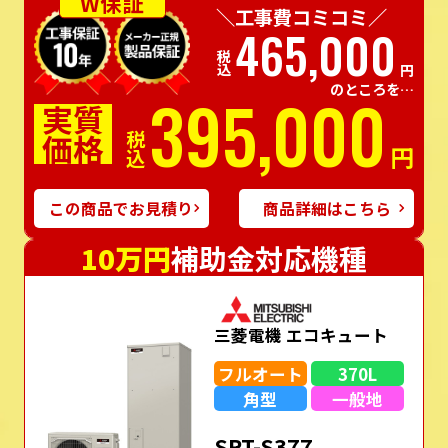
W保証
＼工事費コミコミ／
465,000
税込
円
のところを…
395,000
実質
価格
税込
円
この商品でお見積り
商品詳細はこちら
10万円
補助金対応機種
三菱電機 エコキュート
フルオート
370L
角型
一般地
SRT-S377