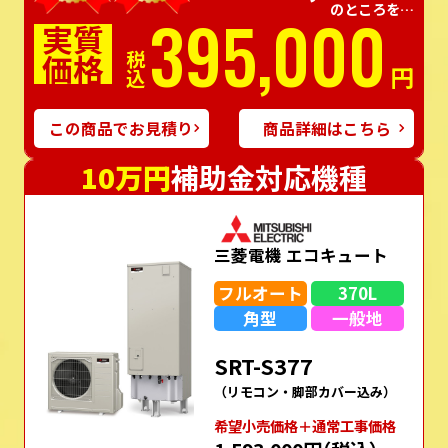
のところを…
395,000
実質
価格
税込
円
この商品でお見積り
商品詳細はこちら
10万円
補助金対応機種
三菱電機 エコキュート
フルオート
370L
角型
一般地
SRT-S377
（リモコン・脚部カバー込み）
希望⼩売価格＋通常⼯事価格