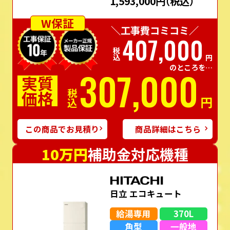
1,593,000円
（税込）
W保証
＼工事費コミコミ／
407,000
税込
円
のところを…
307,000
実質
価格
税込
円
この商品でお見積り
商品詳細はこちら
10万円
補助金対応機種
日立 エコキュート
給湯専用
370L
角型
一般地