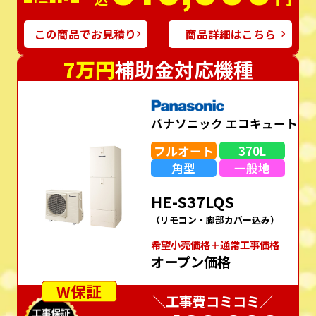
この商品でお見積り
商品詳細はこちら
7万円
補助金対応機種
パナソニック エコキュート
フルオート
370L
角型
一般地
HE-S37LQS
（リモコン・脚部カバー込み）
希望⼩売価格＋通常⼯事価格
オープン価格
W保証
＼工事費コミコミ／