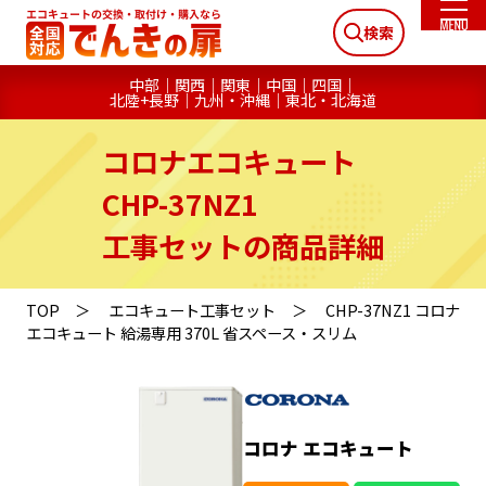
検索
中部
関西
関東
中国
四国
北陸+長野
九州・沖縄
東北・北海道
コロナエコキュート
CHP-37NZ1
工事セットの商品詳細
TOP
エコキュート工事セット
CHP-37NZ1 コロナ
エコキュート 給湯専用 370L 省スペース・スリム
コロナ エコキュート