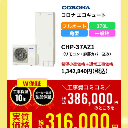
コロナ エコキュート
フルオート
370L
角型
一般地
CHP-37AZ1
（リモコン・脚部カバー込み）
希望⼩売価格＋通常⼯事価格
1,342,840円
（税込）
W保証
＼工事費コミコミ／
386,000
税込
円
のところを…
316,000
実質
価格
税込
円