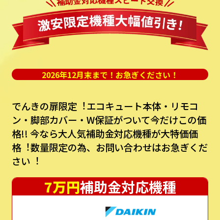
2026年12月末まで！お急ぎください！
でんきの扉限定︕エコキュート本体・リモコ
ン・脚部カバー・W保証がついて今だけこの価
格!!
今なら⼤⼈気補助⾦対応機種が⼤特価価
格︕数量限定の為、お問い合わせはお急ぎくだ
さい︕
7万円
補助金対応機種