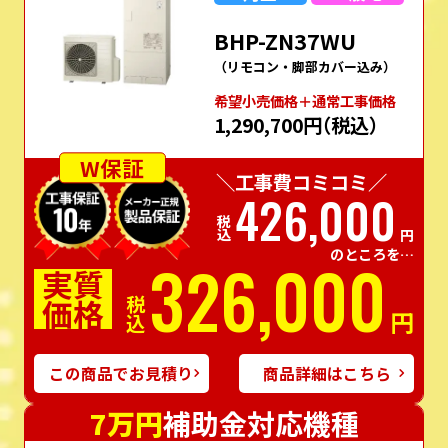
BHP-ZN37WU
（リモコン・脚部カバー込み）
希望⼩売価格＋通常⼯事価格
1,290,700円
（税込）
W保証
＼工事費コミコミ／
426,000
税込
円
のところを…
326,000
実質
価格
税込
円
この商品でお見積り
商品詳細はこちら
7万円
補助金対応機種