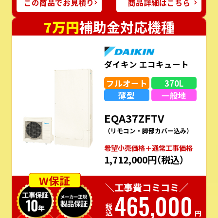
この商品でお見積り
商品詳細はこちら
7万円
補助金対応機種
ダイキン エコキュート
フルオート
370L
薄型
一般地
EQA37ZFTV
（リモコン・脚部カバー込み）
希望⼩売価格＋通常⼯事価格
1,712,000円
（税込）
W保証
＼工事費コミコミ／
465,000
税込
円