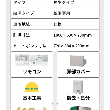
タイプ
角型タイプ
給湯タイプ
給湯専用
設置地域
仕様
貯湯寸法
1860×630×730mm
ヒートポンプ寸法
720×884×299mm
リモコン
脚部カバー
基本工事
撤去・処分