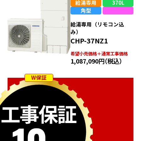
給湯専用
370L
角型
給湯専用（リモコン込
み）
CHP-37NZ1
希望⼩売価格＋通常⼯事価格
1,087,090円
（税込）
W保証