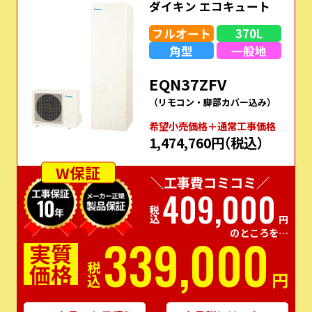
ダイキン エコキュート
フルオート
370L
角型
一般地
EQN37ZFV
（リモコン・脚部カバー込み）
希望⼩売価格＋通常⼯事価格
1,474,760円
（税込）
W保証
＼工事費コミコミ／
409,000
税込
円
のところを…
339,000
実質
価格
税込
円