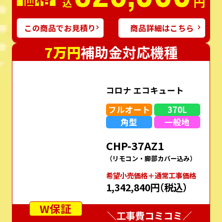
円
この商品でお見積り
商品詳細はこちら
7万円
補助金対応機種
コロナ エコキュート
フルオート
370L
角型
一般地
CHP-37AZ1
（リモコン・脚部カバー込み）
希望⼩売価格＋通常⼯事価格
1,342,840円
（税込）
W保証
＼工事費コミコミ／