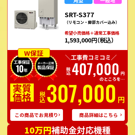
角型
一般地
SRT-S377
（リモコン・脚部カバー込み）
希望⼩売価格＋通常⼯事価格
1,593,000円
（税込）
W保証
＼工事費コミコミ／
407,000
税込
円
のところを…
307,000
実質
価格
税込
円
この商品でお見積り
商品詳細はこちら
10万円
補助金対応機種