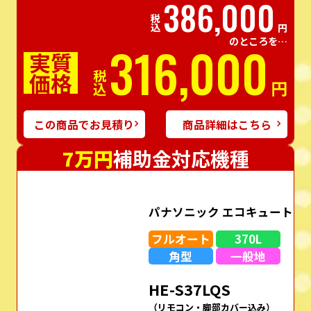
386,000
税込
円
のところを…
316,000
実質
価格
税込
円
この商品でお見積り
商品詳細はこちら
7万円
補助金対応機種
パナソニック エコキュート
フルオート
370L
角型
一般地
HE-S37LQS
（リモコン・脚部カバー込み）