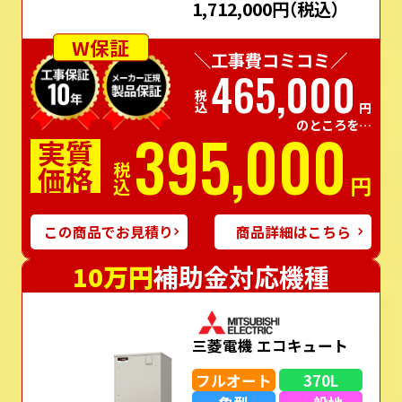
1,712,000円
（税込）
W保証
＼工事費コミコミ／
465,000
税込
円
のところを…
395,000
実質
価格
税込
円
この商品でお見積り
商品詳細はこちら
10万円
補助金対応機種
三菱電機 エコキュート
フルオート
370L