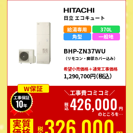
日立 エコキュート
給湯専用
370L
角型
一般地
BHP-ZN37WU
（リモコン・脚部カバー込み）
希望⼩売価格＋通常⼯事価格
1,290,700円
（税込）
W保証
＼工事費コミコミ／
426,000
税込
円
のところを…
326,000
実質
価格
税込