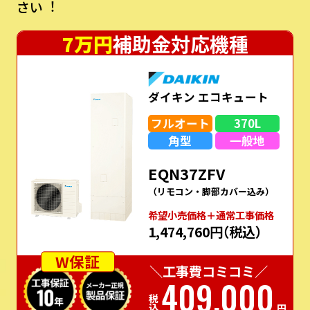
さい︕
7万円
補助金対応機種
ダイキン エコキュート
フルオート
370L
角型
一般地
EQN37ZFV
（リモコン・脚部カバー込み）
希望⼩売価格＋通常⼯事価格
1,474,760円
（税込）
W保証
＼工事費コミコミ／
409,000
税込
円