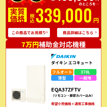
のところを…
339,000
実質
価格
税込
円
この商品でお見積り
商品詳細はこちら
7万円
補助金対応機種
ダイキン エコキュート
フルオート
370L
薄型
一般地
EQA37ZFTV
（リモコン・脚部カバー込み）
希望⼩売価格＋通常⼯事価格