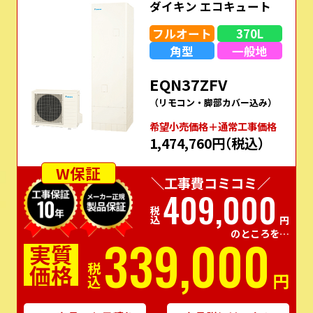
ダイキン エコキュート
フルオート
370L
角型
一般地
EQN37ZFV
（リモコン・脚部カバー込み）
希望⼩売価格＋通常⼯事価格
1,474,760円
（税込）
W保証
＼工事費コミコミ／
409,000
税込
円
のところを…
339,000
実質
価格
税込
円