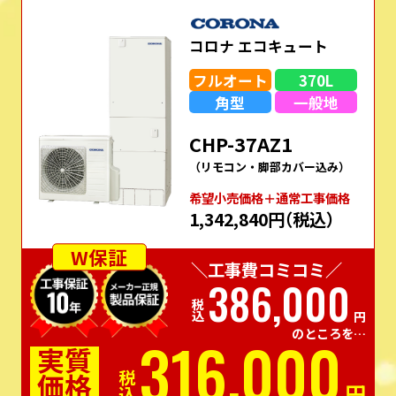
コロナ エコキュート
フルオート
370L
角型
一般地
CHP-37AZ1
（リモコン・脚部カバー込み）
希望⼩売価格＋通常⼯事価格
1,342,840円
（税込）
W保証
＼工事費コミコミ／
386,000
税込
円
のところを…
316,000
実質
価格
税込
円