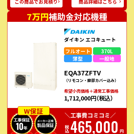
この商品でお見積り
商品詳細はこちら
7万円
補助金対応機種
ダイキン エコキュート
フルオート
370L
薄型
一般地
EQA37ZFTV
（リモコン・脚部カバー込み）
希望⼩売価格＋通常⼯事価格
1,712,000円
（税込）
W保証
＼工事費コミコミ／
465,000
税込
円