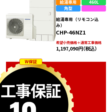
給湯専用
460L
角型
給湯専用（リモコン込
み）
CHP-46NZ1
希望⼩売価格＋通常⼯事価格
1,197,090円
（税込）
W保証