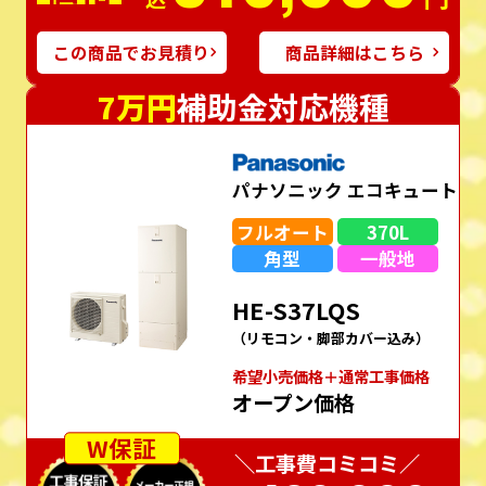
この商品でお見積り
商品詳細はこちら
7万円
補助金対応機種
パナソニック エコキュート
フルオート
370L
角型
一般地
HE-S37LQS
（リモコン・脚部カバー込み）
希望⼩売価格＋通常⼯事価格
オープン価格
W保証
＼工事費コミコミ／