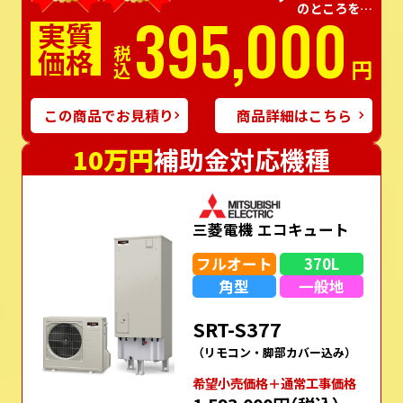
のところを…
395,000
実質
価格
税込
円
この商品でお見積り
商品詳細はこちら
10万円
補助金対応機種
三菱電機 エコキュート
フルオート
370L
角型
一般地
SRT-S377
（リモコン・脚部カバー込み）
希望⼩売価格＋通常⼯事価格