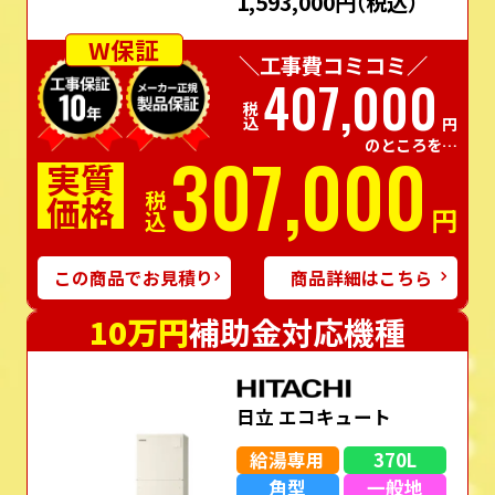
1,593,000円
（税込）
W保証
＼工事費コミコミ／
407,000
税込
円
のところを…
307,000
実質
価格
税込
円
この商品でお見積り
商品詳細はこちら
10万円
補助金対応機種
日立 エコキュート
給湯専用
370L
角型
一般地