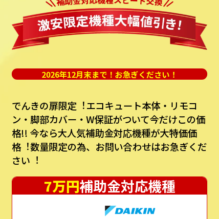
2026年12月末まで！お急ぎください！
でんきの扉限定︕エコキュート本体・リモコ
ン・脚部カバー・W保証がついて今だけこの価
格!!
今なら⼤⼈気補助⾦対応機種が⼤特価価
格︕数量限定の為、お問い合わせはお急ぎくだ
さい︕
7万円
補助金対応機種