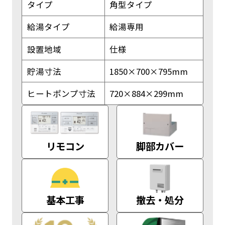
タイプ
角型タイプ
給湯タイプ
給湯専用
設置地域
仕様
貯湯寸法
1850×700×795mm
ヒートポンプ寸法
720×884×299mm
リモコン
脚部カバー
基本工事
撤去・処分