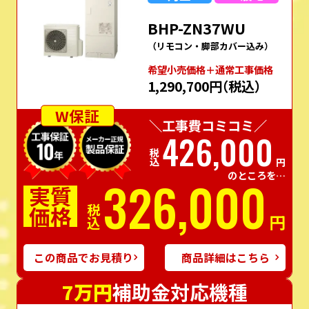
BHP-ZN37WU
（リモコン・脚部カバー込み）
希望⼩売価格＋通常⼯事価格
1,290,700円
（税込）
W保証
＼工事費コミコミ／
426,000
税込
円
のところを…
326,000
実質
価格
税込
円
この商品でお見積り
商品詳細はこちら
7万円
補助金対応機種