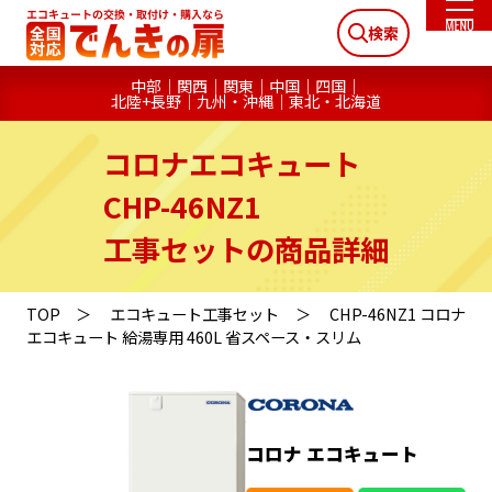
検索
中部
関西
関東
中国
四国
北陸+長野
九州・沖縄
東北・北海道
コロナエコキュート
CHP-46NZ1
工事セットの商品詳細
TOP
エコキュート工事セット
CHP-46NZ1 コロナ
エコキュート 給湯専用 460L 省スペース・スリム
コロナ エコキュート