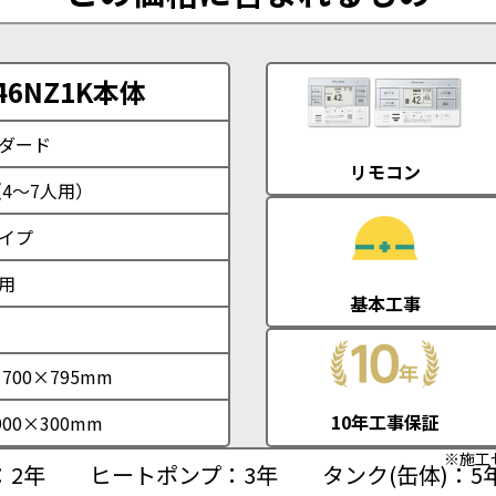
46NZ1K本体
ダード
リモコン
（4～7人用）
イプ
用
基本工事
×700×795mm
10年工事保証
900×300mm
※施工
：2年
ヒートポンプ：3年
タンク(缶体)：5