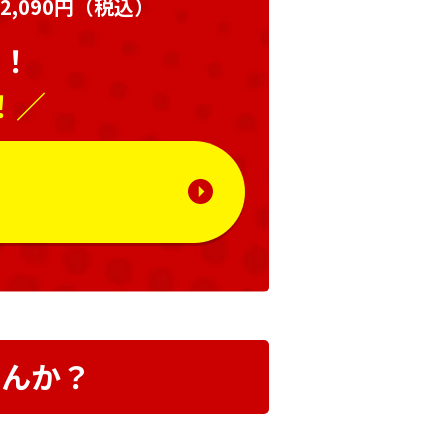
,090円
（税込）
い！
！／
る
せんか？