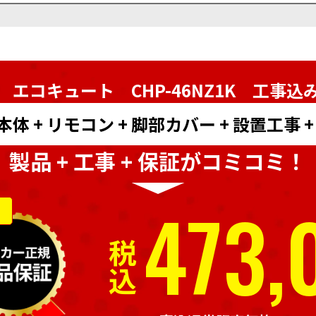
 エコキュート CHP-46NZ1K
工事込
 + リモコン + 脚部カバー + 設置工事 
製品 + 工事 + 保証がコミコミ！
473,
税込