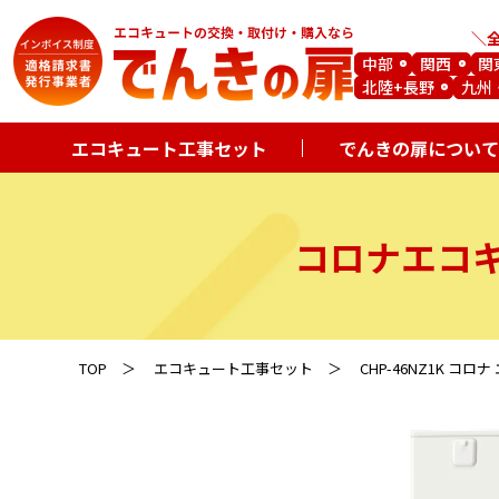
中部
関西
関
北陸+長野
九州
エコキュート工事セット
でんきの扉について
コロナエコ
TOP
エコキュート工事セット
CHP-46NZ1K コ