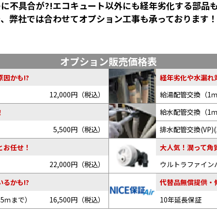
に不具合が?!エコキュート以外にも経年劣化する部品
で、弊社では合わせてオプション工事も承っております
オプション販売価格表
因かも!?
経年劣化や水漏れ
12,000円（税込）
給湯配管交換（1
給水配管交換（1
！
5,500円（税込）
排水配管交換(VP)(
とお任せ！
大人気！潤って角
22,000円（税込）
ウルトラファイン
るかも!?
代替品無償提供・
～5ｍまで）
16,500円（税込）
10年延長保証