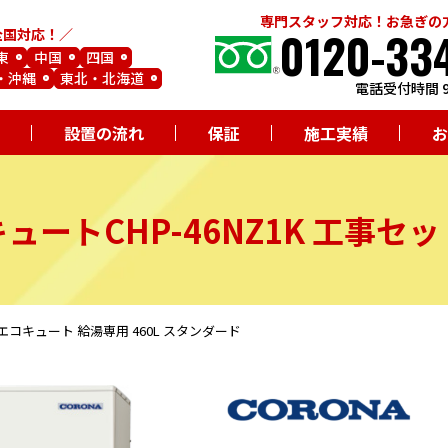
専門スタッフ対応！お急ぎの
0120-33
全国対応！
東
中国
四国
・沖縄
東北・北海道
電話受付時間 9
設置の流れ
保証
施工実績
お
キュート
CHP-46NZ1K
工事セッ
ロナ エコキュート 給湯専用 460L スタンダード