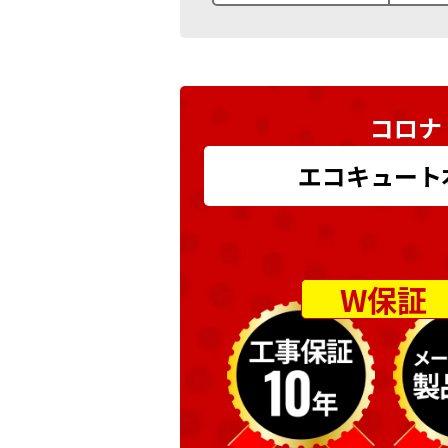
コロナ
エコキュート本体
W保証