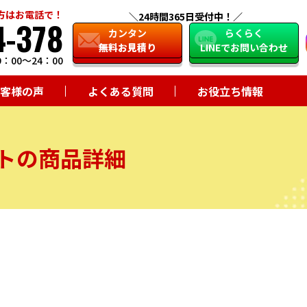
方はお電話で！
24時間365日受付中！
4-378
close
カンタン
らくらく
無料お見積り
LINEでお問い合わせ
：00～24：00
客様の声
よくある質問
お役立ち情報
トの商品詳細