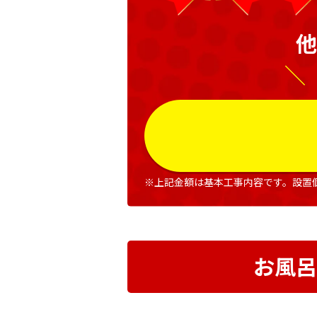
他
＼
※上記金額は基本工事内容です。設置
お風呂