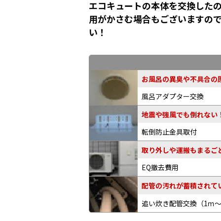
エコキュートの本体を交換したの
用がかさむ場合もございますの
い！
お風呂の異臭や不具合の原
風呂アダプター交換
地震や強風でも倒れない
転倒防止金具取付
取り外しや運搬もまるご
EQ撤去費用
配管の汚れが蓄積されてい
追い炊き配管交換
（1ｍ