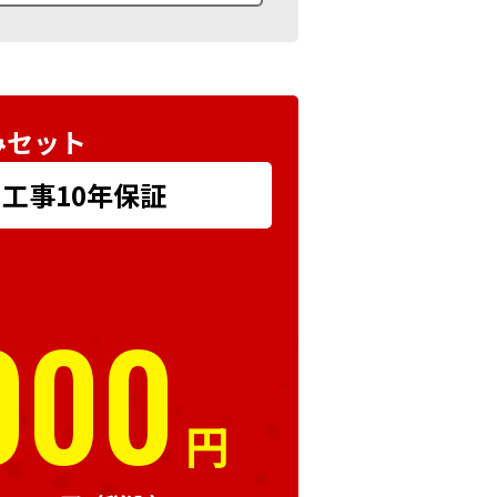
みセット
+ 工事10年保証
000
円