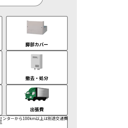
脚部カバー
撤去・処分
出張費
センターから100km以上は別途交通費
年