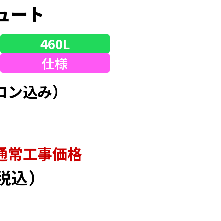
ュート
460L
仕様
コン込み）
通常⼯事価格
税込）