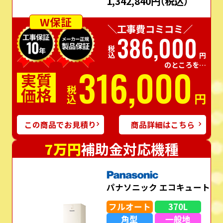
1,342,840円
（税込）
W保証
＼工事費コミコミ／
386,000
税込
円
のところを…
316,000
実質
価格
税込
円
この商品でお見積り
商品詳細はこちら
7万円
補助金対応機種
パナソニック エコキュート
フルオート
370L
角型
一般地