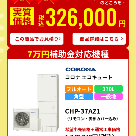
のところを…
326,000
実質
価格
税込
円
この商品でお見積り
商品詳細はこちら
7万円
補助金対応機種
コロナ エコキュート
フルオート
370L
角型
一般地
CHP-37AZ1
（リモコン・脚部カバー込み）
希望⼩売価格＋通常⼯事価格