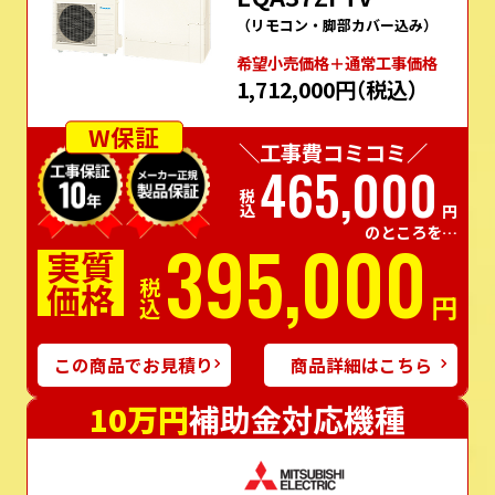
（リモコン・脚部カバー込み）
希望⼩売価格＋通常⼯事価格
1,712,000円
（税込）
W保証
＼工事費コミコミ／
465,000
税込
円
のところを…
395,000
実質
価格
税込
円
この商品でお見積り
商品詳細はこちら
10万円
補助金対応機種