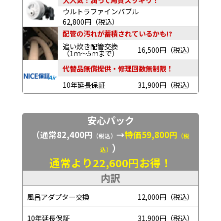
ウルトラファインバブル
62,800円（税込）
配管の汚れが蓄積されているかも!?
追い炊き配管交換
16,500円（税込）
（1ｍ～5ｍまで）
代替品無償提供・修理回数無制限！
10年延長保証
31,900円（税込）
安心パック
（通常82,400円
→
特価59,800円
（税込）
（税
）
込）
通常より22,600円お得！
内訳
風呂アダプター交換
12,000円（税込）
10年延長保証
31,900円（税込）