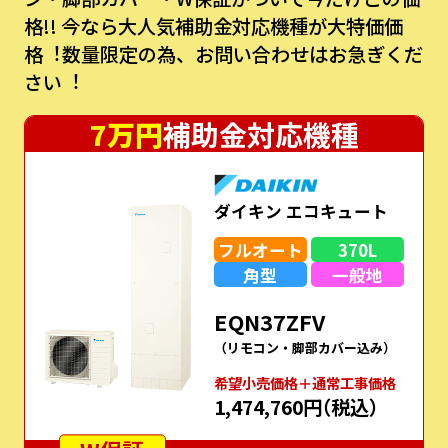
格!!
今なら⼤⼈気補助⾦対応機種が⼤特価価
格︕数量限定の為、お問い合わせはお急ぎくだ
さい︕
7万円
補助金対応機種
ダイキン エコキュート
フルオート
370L
角型
一般地
EQN37ZFV
（リモコン・脚部カバー込み）
希望⼩売価格＋通常⼯事価格
1,474,760円
（税込）