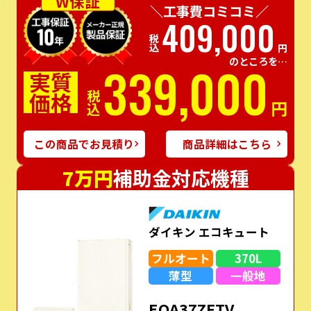
W保証
＼工事費コミコミ／
409,000
税込
円
のところを…
339,000
実質
価格
税込
円
この商品でお見積り
商品詳細はこちら
7万円
補助金対応機種
ダイキン エコキュート
フルオート
370L
薄型
一般地
EQA37ZFTV