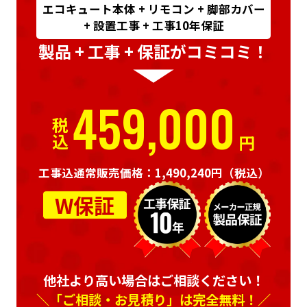
エコキュート本体 + リモコン + 脚部カバー
+ 設置工事 + 工事10年保証
製品 + 工事 + 保証がコミコミ！
459,000
税込
円
工事込通常販売価格：1,490,240円
（税込）
W保証
他社より高い場合はご相談ください！
＼「ご相談・お見積り」は完全無料！／