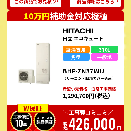
この商品でお見積り
商品詳細はこちら
10万円
補助金対応機種
日立 エコキュート
給湯専用
370L
角型
一般地
BHP-ZN37WU
（リモコン・脚部カバー込み）
希望⼩売価格＋通常⼯事価格
1,290,700円
（税込）
W保証
＼工事費コミコミ／
426,000
税込
円