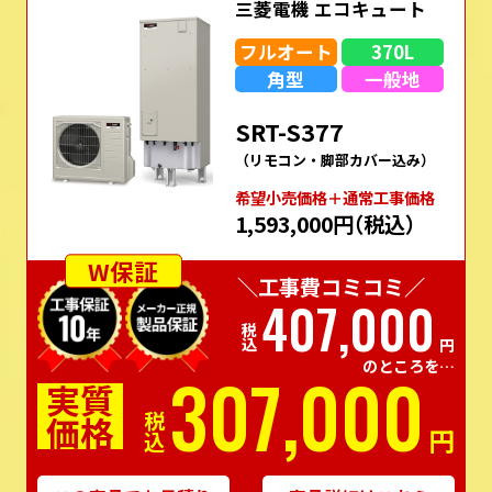
三菱電機 エコキュート
フルオート
370L
角型
一般地
SRT-S377
（リモコン・脚部カバー込み）
希望⼩売価格＋通常⼯事価格
1,593,000円
（税込）
W保証
＼工事費コミコミ／
407,000
税込
円
のところを…
307,000
実質
価格
税込
円