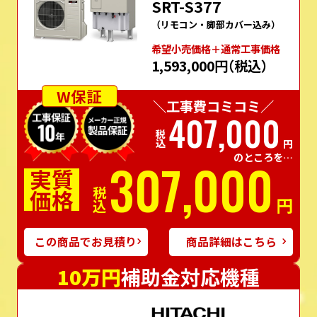
SRT-S377
（リモコン・脚部カバー込み）
希望⼩売価格＋通常⼯事価格
1,593,000円
（税込）
W保証
＼工事費コミコミ／
407,000
税込
円
のところを…
307,000
実質
価格
税込
円
この商品でお見積り
商品詳細はこちら
10万円
補助金対応機種