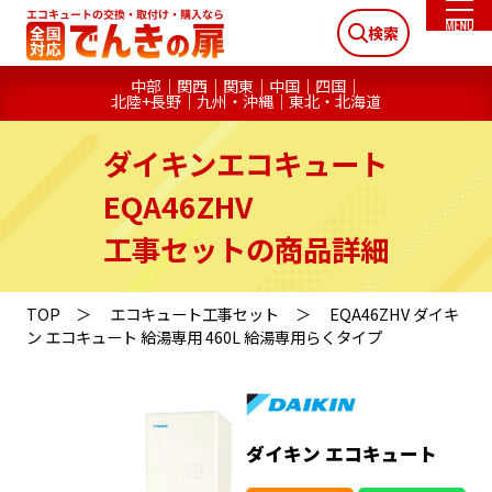
検索
中部
関西
関東
中国
四国
北陸+長野
九州・沖縄
東北・北海道
ダイキンエコキュート
EQA46ZHV
工事セットの商品詳細
TOP
エコキュート工事セット
EQA46ZHV ダイキ
ン エコキュート 給湯専用 460L 給湯専用らくタイプ
ダイキン エコキュート