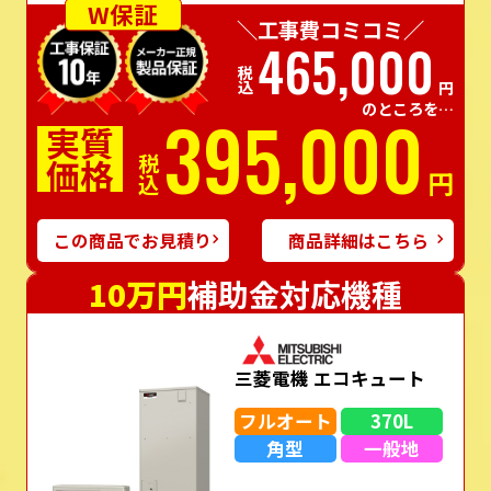
W保証
＼工事費コミコミ／
465,000
税込
円
のところを…
395,000
実質
価格
税込
円
この商品でお見積り
商品詳細はこちら
10万円
補助金対応機種
三菱電機 エコキュート
フルオート
370L
角型
一般地