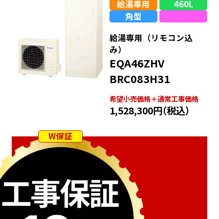
給湯専用
460L
角型
給湯専用（リモコン込
み）
EQA46ZHV
BRC083H31
希望⼩売価格＋通常⼯事価格
1,528,300円
（税込）
W保証