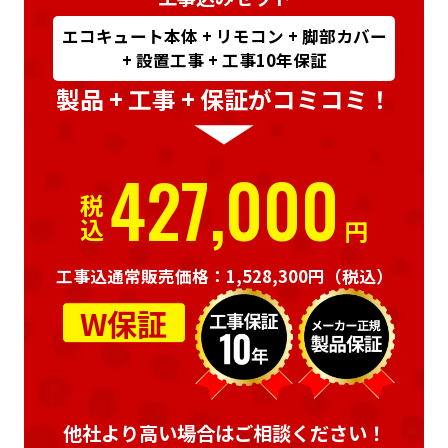
エコキュート本体 + リモコン + 脚部カバー
+ 設置工事 + 工事10年保証
製品 + 工事 + 保証がコミコミ！
427,000
税込
円
工事込通常販売価格：1,528,300円
（税込）
W保証
他社より高い場合はご相談ください！