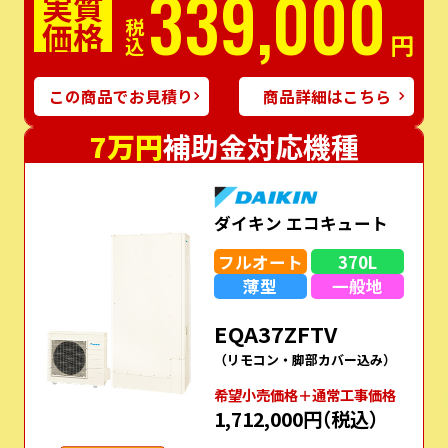
339,000
実質
価格
税込
円
この商品でお見積り
商品詳細はこちら
7万円
補助金対応機種
ダイキン エコキュート
フルオート
370L
薄型
一般地
EQA37ZFTV
（リモコン・脚部カバー込み）
希望⼩売価格＋通常⼯事価格
1,712,000円
（税込）