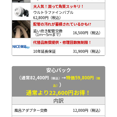
大人気！潤って角質スッキリ！
ウルトラファインバブル
62,800円（税込）
配管の汚れが蓄積されているかも!?
追い炊き配管交換
16,500円（税込）
（1ｍ～5ｍまで）
代替品無償提供・修理回数無制限！
10年延長保証
31,900円（税込）
安心パック
（通常82,400円
→
特価59,800円
（税込）
（税
）
込）
通常より22,600円お得！
内訳
風呂アダプター交換
12,000円（税込）