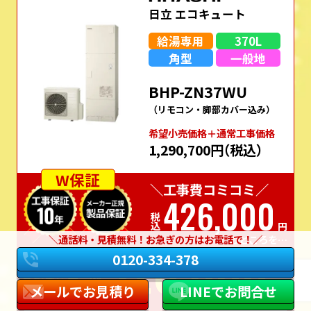
日立 エコキュート
給湯専用
370L
角型
一般地
BHP-ZN37WU
（リモコン・脚部カバー込み）
希望⼩売価格＋通常⼯事価格
1,290,700円
（税込）
W保証
＼工事費コミコミ／
426,000
税込
円
通話料・見積無料！お急ぎの方はお電話で！
のところを…
326,000
実質
0120-334-378
価格
税込
円
メールでお見積り
LINEでお問合せ