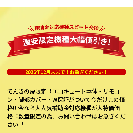
2026年12月末まで！お急ぎください！
でんきの扉限定︕エコキュート本体・リモコ
ン・脚部カバー・W保証がついて今だけこの価
格!!
今なら⼤⼈気補助⾦対応機種が⼤特価価
格︕数量限定の為、お問い合わせはお急ぎくだ
さい︕