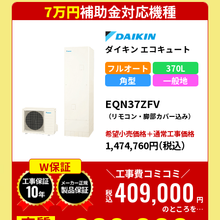
7万円
補助金対応機種
ダイキン エコキュート
フルオート
370L
角型
一般地
EQN37ZFV
（リモコン・脚部カバー込み）
希望⼩売価格＋通常⼯事価格
1,474,760円
（税込）
W保証
＼工事費コミコミ／
409,000
税込
円
のところを…