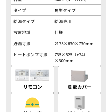
タイプ
角型タイプ
給湯タイプ
給湯専用
設置地域
仕様
貯湯寸法
2175×630×730mm
ヒートポンプ寸法
735×825（+74）
×300mm
リモコン
脚部カバー