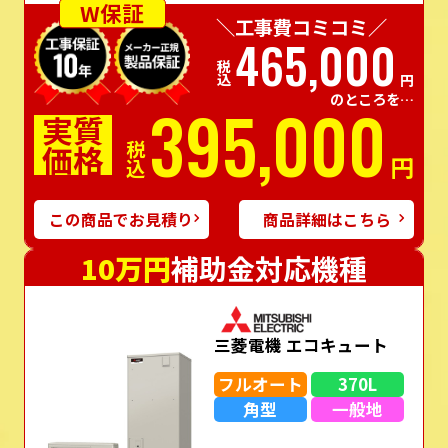
W保証
＼工事費コミコミ／
465,000
税込
円
のところを…
395,000
実質
価格
税込
円
この商品でお見積り
商品詳細はこちら
10万円
補助金対応機種
三菱電機 エコキュート
フルオート
370L
角型
一般地