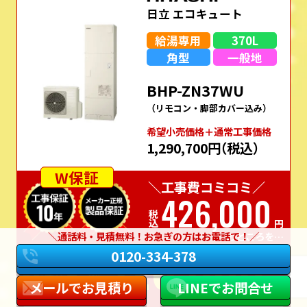
日立 エコキュート
給湯専用
370L
角型
一般地
BHP-ZN37WU
（リモコン・脚部カバー込み）
希望⼩売価格＋通常⼯事価格
1,290,700円
（税込）
W保証
＼工事費コミコミ／
426,000
税込
円
通話料・見積無料！お急ぎの方はお電話で！
のところを…
326,000
実質
0120-334-378
価格
税込
円
メールでお見積り
LINEでお問合せ