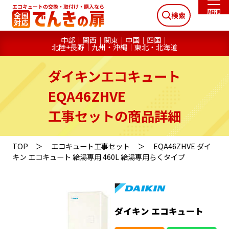
検索
中部
関西
関東
中国
四国
北陸+長野
九州・沖縄
東北・北海道
ダイキンエコキュート
EQA46ZHVE
工事セットの商品詳細
TOP
エコキュート工事セット
EQA46ZHVE ダイ
キン エコキュート 給湯専用 460L 給湯専用らくタイプ
ダイキン エコキュート