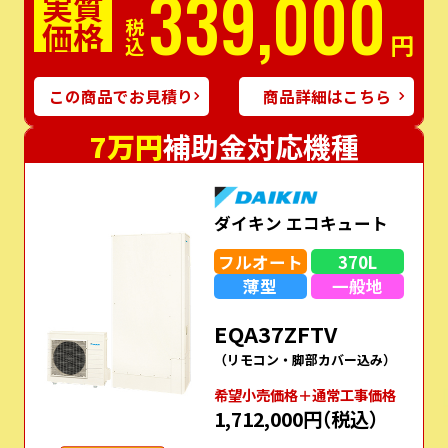
339,000
実質
価格
税込
円
この商品でお見積り
商品詳細はこちら
7万円
補助金対応機種
ダイキン エコキュート
フルオート
370L
薄型
一般地
EQA37ZFTV
（リモコン・脚部カバー込み）
希望⼩売価格＋通常⼯事価格
1,712,000円
（税込）