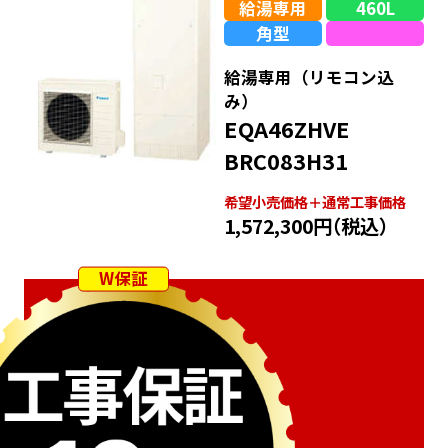
給湯専用
460L
角型
給湯専用（リモコン込
み）
EQA46ZHVE
BRC083H31
希望⼩売価格＋通常⼯事価格
1,572,300円
（税込）
W保証