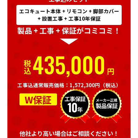
エコキュート本体 + リモコン + 脚部カバー
+ 設置工事 + 工事10年保証
製品 + 工事 + 保証がコミコミ！
435,000
税込
円
工事込通常販売価格：1,572,300円
（税込）
W保証
他社より高い場合はご相談ください！