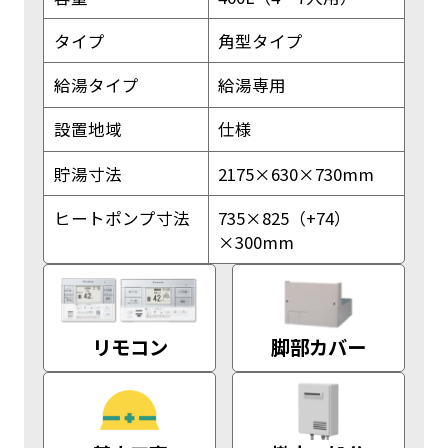
タイプ
角型タイプ
給湯タイプ
給湯専用
設置地域
仕様
貯湯寸法
2175×630×730mm
ヒートポンプ寸法
735×825（+74）
×300mm
リモコン
脚部カバー