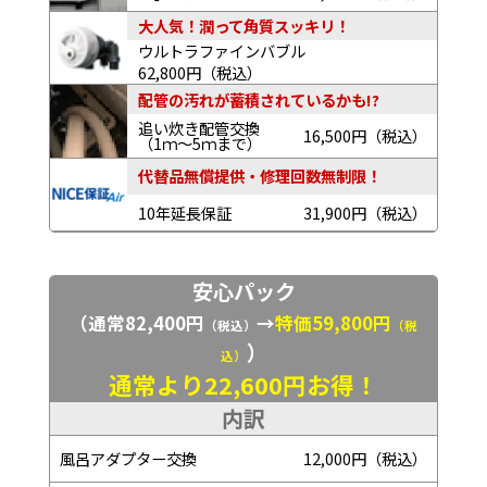
大人気！潤って角質スッキリ！
ウルトラファインバブル
62,800円（税込）
配管の汚れが蓄積されているかも!?
追い炊き配管交換
16,500円（税込）
（1ｍ～5ｍまで）
代替品無償提供・修理回数無制限！
10年延長保証
31,900円（税込）
安心パック
（通常82,400円
→
特価59,800円
（税込）
（税
）
込）
通常より22,600円お得！
内訳
風呂アダプター交換
12,000円（税込）