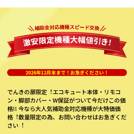
2026年12月末まで！お急ぎください！
でんきの扉限定︕エコキュート本体・リモコ
ン・脚部カバー・W保証がついて今だけこの価
格!!
今なら⼤⼈気補助⾦対応機種が⼤特価価
格︕数量限定の為、お問い合わせはお急ぎくだ
さい︕