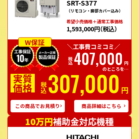
SRT-S377
（リモコン・脚部カバー込み）
希望⼩売価格＋通常⼯事価格
1,593,000円
（税込）
W保証
＼工事費コミコミ／
407,000
税込
円
のところを…
307,000
実質
価格
税込
円
この商品でお見積り
商品詳細はこちら
10万円
補助金対応機種