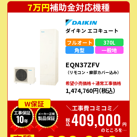
7万円
補助金対応機種
ダイキン エコキュート
フルオート
370L
角型
一般地
EQN37ZFV
（リモコン・脚部カバー込み）
希望⼩売価格＋通常⼯事価格
1,474,760円
（税込）
W保証
＼工事費コミコミ／
409,000
税込
円
のところを…