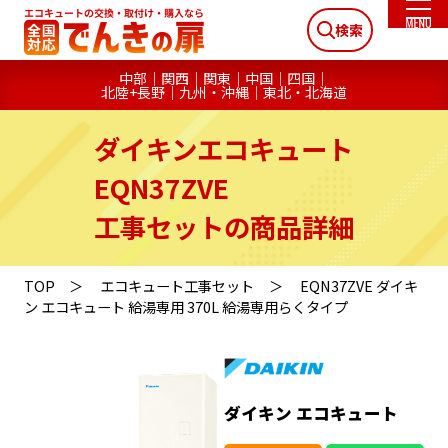
検索
中部
関西
関東
中国
四国
北陸+長野
九州・沖縄
東北・北海道
ダイキンエコキュート
EQN37ZVE
工事セットの商品詳細
TOP
エコキュート工事セット
EQN37ZVE ダイキ
ン エコキュート 給湯専用 370L 給湯専用らくタイプ
ダイキン エコキュート