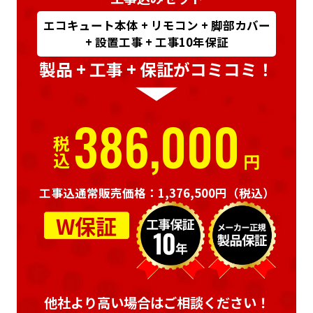
エコキュート本体 + リモコン + 脚部カバー
+ 設置工事 + 工事10年保証
製品 + 工事 + 保証がコミコミ！
386,000
税込
円
工事込通常販売価格：1,376,500円
（税込）
W保証
他社より高い場合はご相談ください！