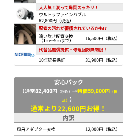
大人気！潤って角質スッキリ！
ウルトラファインバブル
62,800円（税込）
配管の汚れが蓄積されているかも!?
追い炊き配管交換
16,500円（税込）
（1ｍ～5ｍまで）
代替品無償提供・修理回数無制限！
10年延長保証
31,900円（税込）
安心パック
（通常82,400円
→
特価59,800円
（税込）
（税
）
込）
通常より22,600円お得！
内訳
風呂アダプター交換
12,000円（税込）