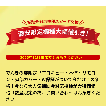
2026年12月末まで！お急ぎください！
でんきの扉限定︕エコキュート本体・リモコ
ン・脚部カバー・W保証がついて今だけこの価
格!!
今なら⼤⼈気補助⾦対応機種が⼤特価価
格︕数量限定の為、お問い合わせはお急ぎくだ
さい︕