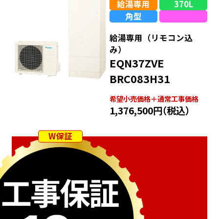
給湯専用
370L
角型
給湯専用（リモコン込
み）
EQN37ZVE
BRC083H31
希望⼩売価格＋通常⼯事価格
1,376,500円
（税込）
W保証