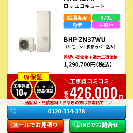
日立 エコキュート
給湯専用
370L
角型
一般地
BHP-ZN37WU
（リモコン・脚部カバー込み）
希望⼩売価格＋通常⼯事価格
1,290,700円
（税込）
W保証
＼工事費コミコミ／
426,000
税込
円
通話料・見積無料！お急ぎの方はお電話で！
のところを…
326,000
実質
0120-334-378
価格
税込
円
メールでお見積り
LINEでお問合せ