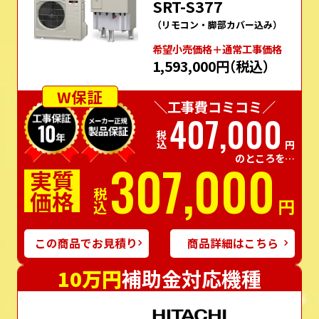
SRT-S377
（リモコン・脚部カバー込み）
希望⼩売価格＋通常⼯事価格
1,593,000円
（税込）
W保証
＼工事費コミコミ／
407,000
税込
円
のところを…
307,000
実質
価格
税込
円
この商品でお見積り
商品詳細はこちら
10万円
補助金対応機種