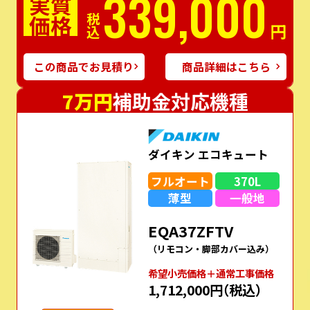
339,000
実質
価格
税込
円
この商品でお見積り
商品詳細はこちら
7万円
補助金対応機種
ダイキン エコキュート
フルオート
370L
薄型
一般地
EQA37ZFTV
（リモコン・脚部カバー込み）
希望⼩売価格＋通常⼯事価格
1,712,000円
（税込）