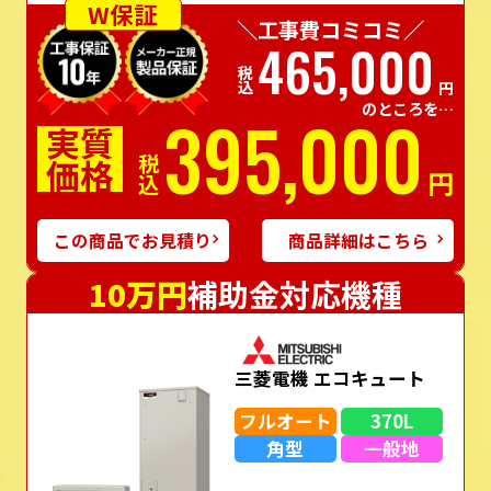
W保証
＼工事費コミコミ／
465,000
税込
円
のところを…
395,000
実質
価格
税込
円
この商品でお見積り
商品詳細はこちら
10万円
補助金対応機種
三菱電機 エコキュート
フルオート
370L
角型
一般地