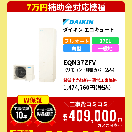
7万円
補助金対応機種
ダイキン エコキュート
フルオート
370L
角型
一般地
EQN37ZFV
（リモコン・脚部カバー込み）
希望⼩売価格＋通常⼯事価格
1,474,760円
（税込）
W保証
＼工事費コミコミ／
409,000
税込
円
のところを…