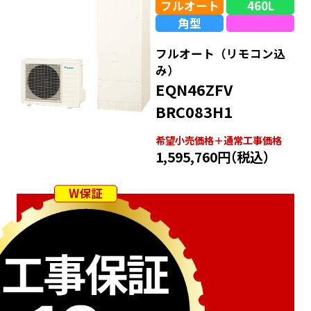
フルオート
460L
角型
フルオート（リモコン込
み）
EQN46ZFV
BRC083H1
希望⼩売価格＋通常⼯事価格
1,595,760円
（税込）
W保証