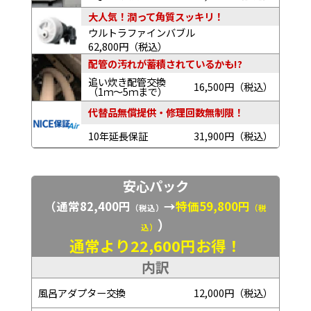
大人気！潤って角質スッキリ！
ウルトラファインバブル
62,800円（税込）
配管の汚れが蓄積されているかも!?
追い炊き配管交換
16,500円（税込）
（1ｍ～5ｍまで）
代替品無償提供・修理回数無制限！
10年延長保証
31,900円（税込）
安心パック
（通常82,400円
→
特価59,800円
（税込）
（税
）
込）
通常より22,600円お得！
内訳
風呂アダプター交換
12,000円（税込）