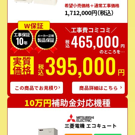
希望⼩売価格＋通常⼯事価格
1,712,000円
（税込）
W保証
＼工事費コミコミ／
465,000
税込
円
のところを…
395,000
実質
価格
税込
円
この商品でお見積り
商品詳細はこちら
10万円
補助金対応機種
三菱電機 エコキュート