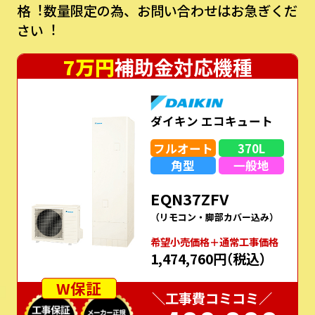
格︕数量限定の為、お問い合わせはお急ぎくだ
さい︕
7万円
補助金対応機種
ダイキン エコキュート
フルオート
370L
角型
一般地
EQN37ZFV
（リモコン・脚部カバー込み）
希望⼩売価格＋通常⼯事価格
1,474,760円
（税込）
W保証
＼工事費コミコミ／