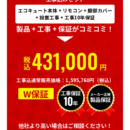
エコキュート本体 + リモコン + 脚部カバー
+ 設置工事 + 工事10年保証
製品 + 工事 + 保証がコミコミ！
431,000
税込
円
工事込通常販売価格：1,595,760円
（税込）
W保証
他社より高い場合はご相談ください！