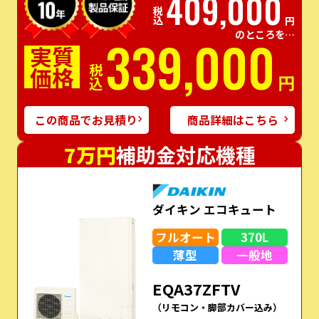
409,000
税込
円
のところを…
339,000
実質
価格
税込
円
この商品でお見積り
商品詳細はこちら
7万円
補助金対応機種
ダイキン エコキュート
フルオート
370L
薄型
一般地
EQA37ZFTV
（リモコン・脚部カバー込み）