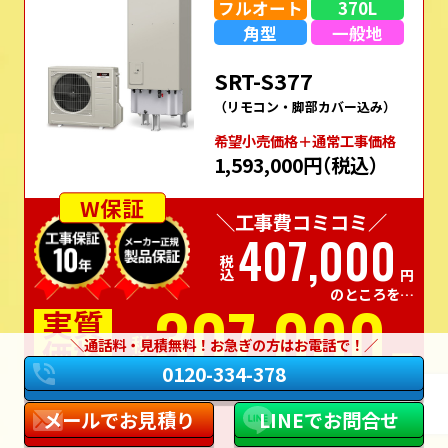
フルオート
370L
角型
一般地
SRT-S377
（リモコン・脚部カバー込み）
希望⼩売価格＋通常⼯事価格
1,593,000円
（税込）
W保証
＼工事費コミコミ／
407,000
税込
円
のところを…
307,000
実質
価格
通話料・見積無料！お急ぎの方はお電話で！
税込
円
0120-334-378
この商品でお見積り
商品詳細はこちら
メールでお見積り
LINEでお問合せ