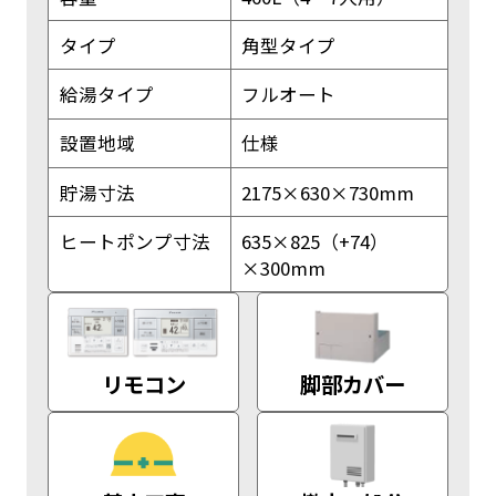
タイプ
角型タイプ
給湯タイプ
フルオート
設置地域
仕様
貯湯寸法
2175×630×730mm
ヒートポンプ寸法
635×825（+74）
×300mm
リモコン
脚部カバー