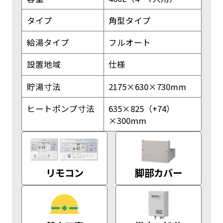
タイプ
角型タイプ
給湯タイプ
フルオート
設置地域
仕様
貯湯寸法
2175×630×730mm
ヒートポンプ寸法
635×825（+74）
×300mm
リモコン
脚部カバー