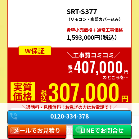
三菱電機 エコキュート
フルオート
370L
角型
一般地
SRT-S377
（リモコン・脚部カバー込み）
希望⼩売価格＋通常⼯事価格
1,593,000円
（税込）
W保証
＼工事費コミコミ／
407,000
税込
円
のところを…
307,000
通話料・見積無料！お急ぎの方はお電話で！
実質
0120-334-378
価格
税込
円
メールでお見積り
LINEでお問合せ