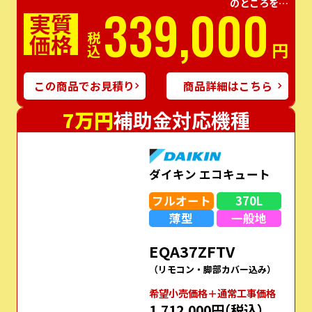
W保証
＼工事費コミコミ／
409,000
税込
円
のところを…
339,000
実質
価格
税込
円
この商品でお見積り
商品詳細はこちら
7万円
補助金対応機種
ダイキン エコキュート
フルオート
370L
薄型
一般地