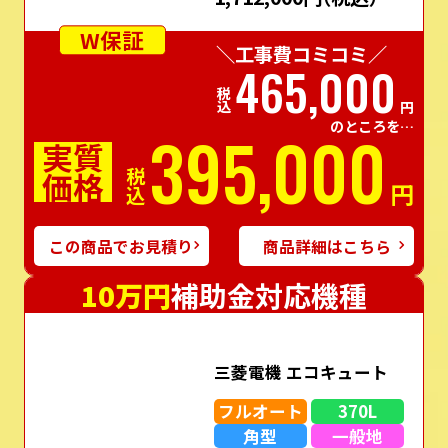
EQA37ZFTV
（リモコン・脚部カバー込み）
希望⼩売価格＋通常⼯事価格
1,712,000円
（税込）
W保証
＼工事費コミコミ／
465,000
税込
円
のところを…
395,000
実質
価格
税込
円
この商品でお見積り
商品詳細はこちら
10万円
補助金対応機種