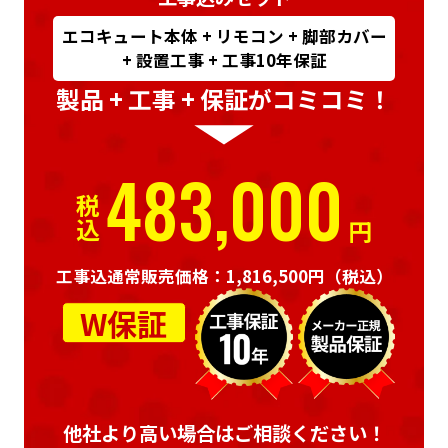
エコキュート本体 + リモコン + 脚部カバー
+ 設置工事 + 工事10年保証
製品 + 工事 + 保証がコミコミ！
483,000
税込
円
工事込通常販売価格：1,816,500円
（税込）
W保証
他社より高い場合はご相談ください！