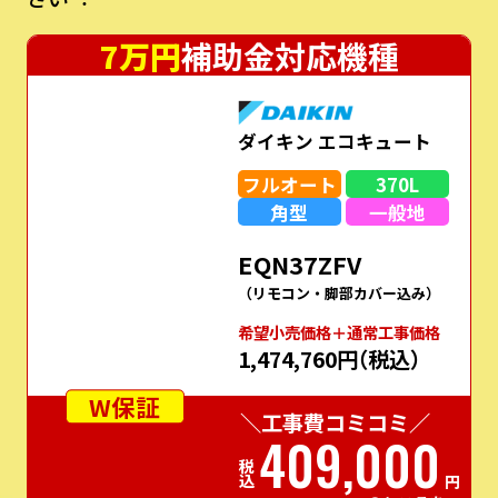
ン・脚部カバー・W保証がついて今だけこの価
格!!
今なら⼤⼈気補助⾦対応機種が⼤特価価
格︕数量限定の為、お問い合わせはお急ぎくだ
さい︕
7万円
補助金対応機種
ダイキン エコキュート
フルオート
370L
角型
一般地
EQN37ZFV
（リモコン・脚部カバー込み）
希望⼩売価格＋通常⼯事価格
1,474,760円
（税込）