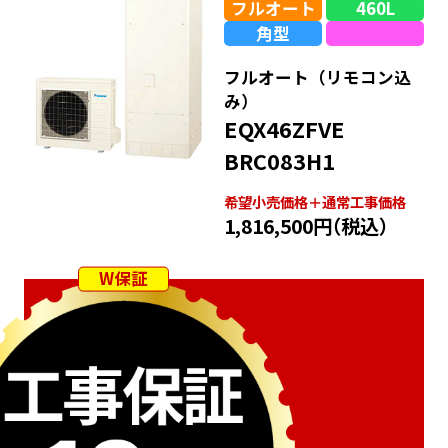
フルオート
460L
角型
フルオート（リモコン込
み）
EQX46ZFVE
BRC083H1
希望⼩売価格＋通常⼯事価格
1,816,500円
（税込）
W保証