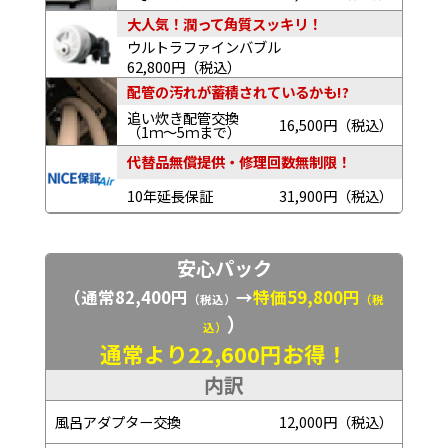
大人気！潤って角質スッキリ！
ウルトラファインバブル
62,800円（税込）
配管の汚れが蓄積されているかも!?
追い炊き配管交換
16,500円（税込）
（1ｍ～5ｍまで）
代替品無償提供・修理回数無制限！
10年延長保証
31,900円（税込）
安心パック
（通常82,400円
→
特価59,800円
（税込）
（税
）
込）
通常より22,600円お得！
内訳
風呂アダプター交換
12,000円（税込）