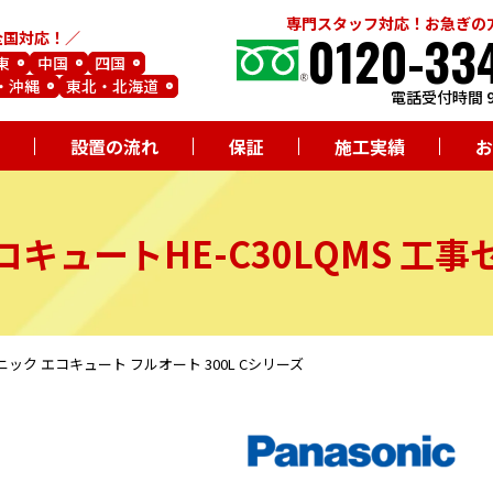
専門スタッフ対応！お急ぎの
0120-33
全国対応！
東
中国
四国
・沖縄
東北・北海道
電話受付時間 9
設置の流れ
保証
施工実績
お
コキュート
HE-C30LQMS
工事
ナソニック エコキュート フルオート 300L Cシリーズ