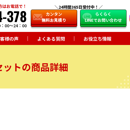
方はお電話で！
24時間365日受付中！
4-378
close
カンタン
らくらく
無料お見積り
LINEでお問い合わせ
：00～24：00
客様の声
よくある質問
お役立ち情報
セットの商品詳細