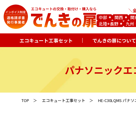
中部
関西
関
北陸+長野
九州
エコキュート工事セット
でんきの扉について
パナソニックエ
TOP
エコキュート工事セット
HE-C30LQMS パ