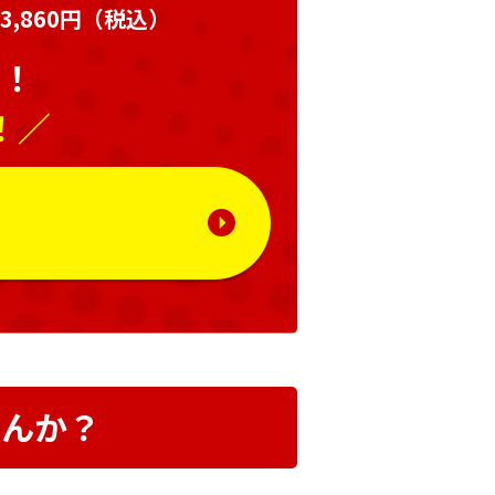
,860円
（税込）
い！
！／
る
せんか？