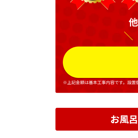
他
＼
※上記金額は基本工事内容です。設置
お風呂