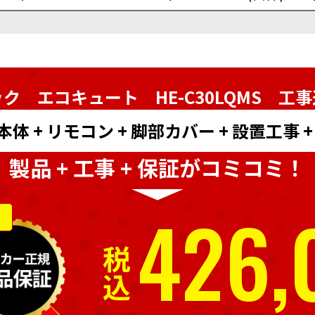
ク エコキュート HE-C30LQMS
工事
 + リモコン + 脚部カバー + 設置工事 
製品 + 工事 + 保証がコミコミ！
426,
税込