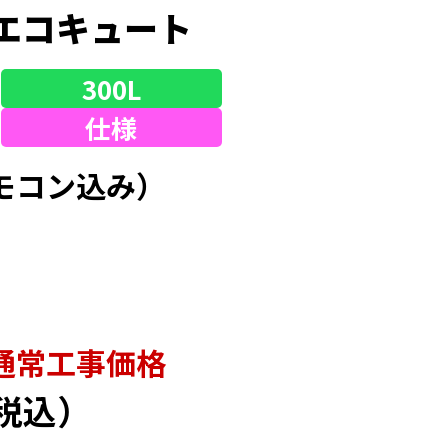
エコキュート
300L
仕様
モコン込み）
通常⼯事価格
税込）