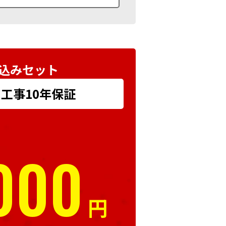
込みセット
+ 工事10年保証
000
円