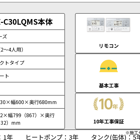
C30LQMS本体
ーズ
リモコン
（2～4人用）
クトタイプ
ート
基本工事
30×幅600×奥行680mm
2×幅799（867）×奥行
10年工事保証
332）mm
※施工
：1年
ヒートポンプ：3年
タンク(缶体)：5