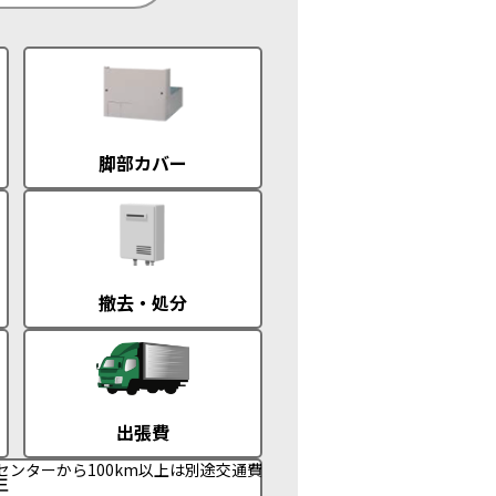
脚部カバー
撤去・処分
出張費
センターから100km以上は別途交通費
年