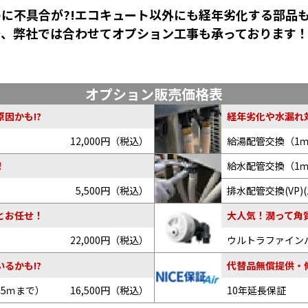
に不具合が?!エコキュート以外にも経年劣化する部品
で、弊社では合わせてオプション工事も承っております
オプション販売価格表
因かも!?
経年劣化や水漏れ
12,000円（税込）
給湯配管交換（1
給水配管交換（1
！
5,500円（税込）
排水配管交換(VP)(
とお任せ！
大人気！潤って角
22,000円（税込）
ウルトラファイン
るかも!?
代替品無償提供・
～5ｍまで）
16,500円（税込）
10年延長保証