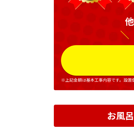
他
＼
※上記金額は基本工事内容です。設置
お風呂