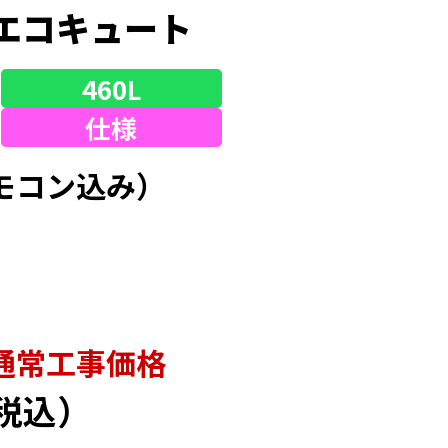
エコキュート
460L
仕様
モコン込み）
通常⼯事価格
税込）