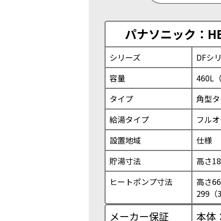
パナソニック：HE-
シリーズ
DFシ
容量
460L
タイプ
角型タ
給湯タイプ
フルオ
設置地域
仕様
貯湯寸法
高さ18
ヒートポンプ寸法
高さ66
299（
メーカー保証
本体