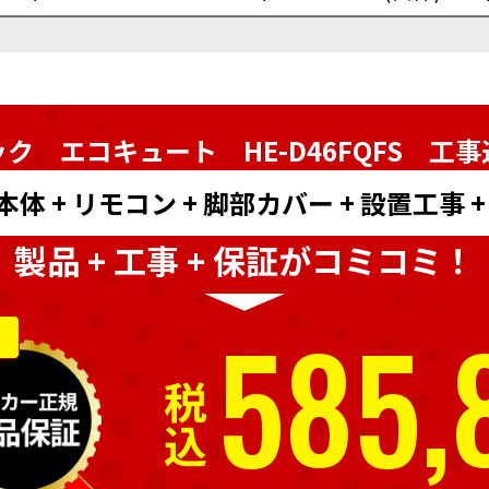
ク エコキュート HE-D46FQFS
工事
 + リモコン + 脚部カバー + 設置工事 
製品 + 工事 + 保証がコミコミ！
585,
税込