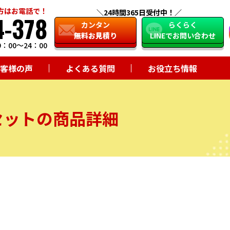
方はお電話で！
24時間365日受付中！
4-378
close
カンタン
らくらく
無料お見積り
LINEでお問い合わせ
：00～24：00
客様の声
よくある質問
お役立ち情報
セットの商品詳細