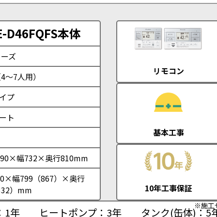
D46FQFS本体
リーズ
リモコン
（4～7人用）
イプ
ート
基本工事
90×幅732×奥行810mm
0×幅799（867）×奥行
10年工事保証
332）mm
※施工
：1年
ヒートポンプ：3年
タンク(缶体)：5