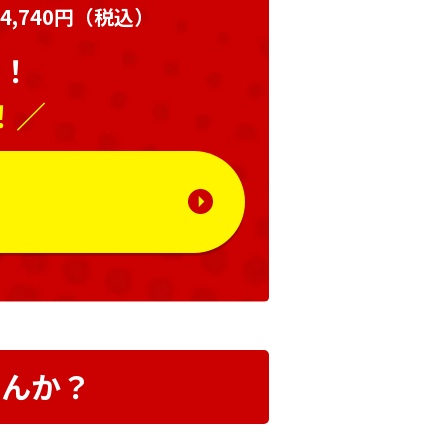
,740円
（税込）
い！
！／
る
せんか？