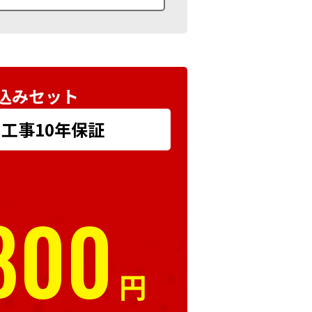
込みセット
+ 工事10年保証
800
円