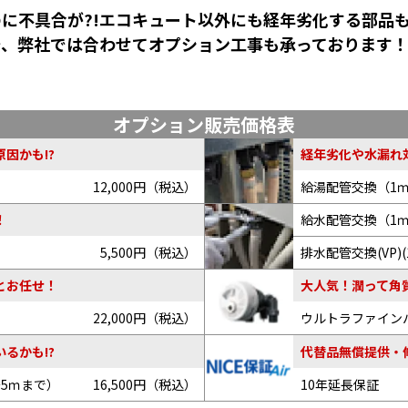
に不具合が?!エコキュート以外にも経年劣化する部品
で、弊社では合わせてオプション工事も承っております
オプション販売価格表
因かも!?
経年劣化や水漏れ
12,000円（税込）
給湯配管交換（1
給水配管交換（1
！
5,500円（税込）
排水配管交換(VP)(
とお任せ！
大人気！潤って角
22,000円（税込）
ウルトラファイン
るかも!?
代替品無償提供・
～5ｍまで）
16,500円（税込）
10年延長保証