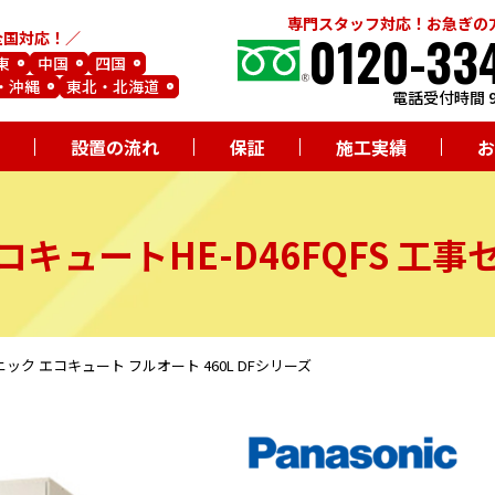
専門スタッフ対応！お急ぎの
0120-33
全国対応！
東
中国
四国
・沖縄
東北・北海道
電話受付時間 9
設置の流れ
保証
施工実績
お
コキュート
HE-D46FQFS
工事
ナソニック エコキュート フルオート 460L DFシリーズ