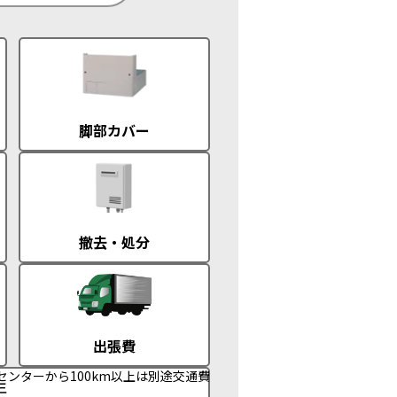
脚部カバー
撤去・処分
出張費
センターから100km以上は別途交通費
年