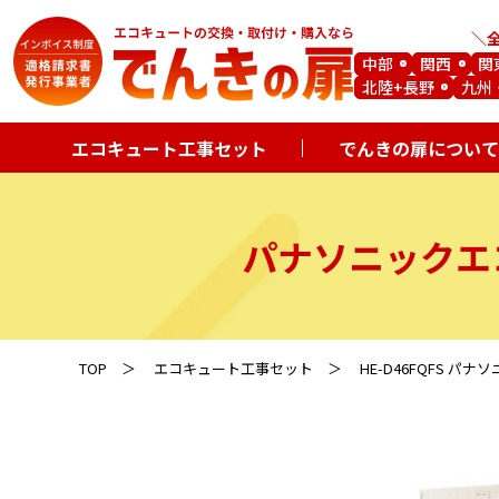
中部
関西
関
北陸+長野
九州
エコキュート工事セット
でんきの扉について
パナソニックエ
TOP
エコキュート工事セット
HE-D46FQFS パ