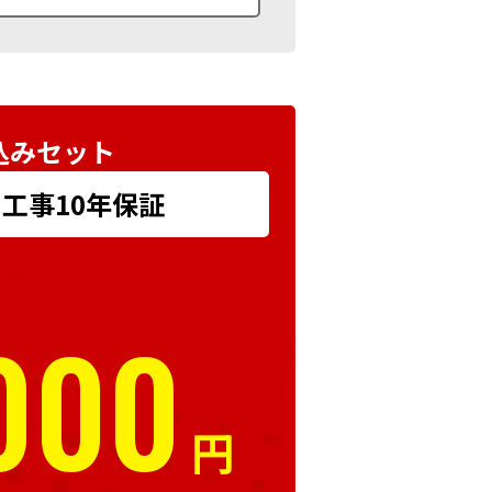
込みセット
+ 工事10年保証
000
円