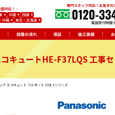
専門スタッフ対応！お急ぎの
0120-33
全国対応！
東
中国
四国
・沖縄
東北・北海道
電話受付時間 9
設置の流れ
保証
施工実績
お
エコキュート
HE-F37LQS
工事セ
ソニック エコキュート フルオート 370L Fシリーズ