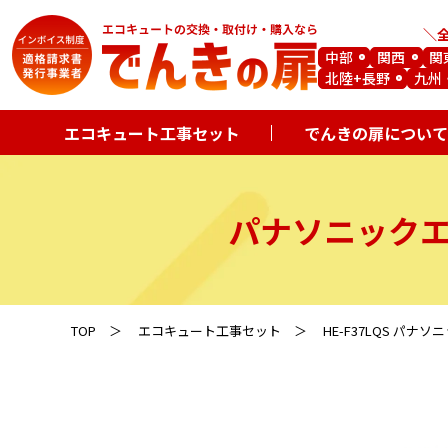
中部
関西
関
北陸+長野
九州
エコキュート工事セット
でんきの扉について
パナソニック
TOP
エコキュート工事セット
HE-F37LQS パナ