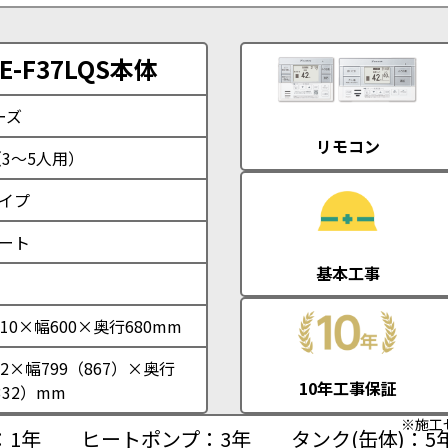
-F37LQS本体
ーズ
リモコン
（3～5人用）
イプ
ート
基本工事
10×幅600×奥行680mm
2×幅799（867）×奥行
10年工事保証
332）mm
※施工
：1年
ヒートポンプ：3年
タンク(缶体)：5