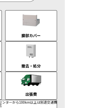
脚部カバー
撤去・処分
出張費
センターから100km以上は別途交通費
年