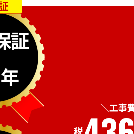
証
工事
436