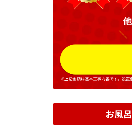
他
＼
※上記金額は基本工事内容です。設置
お風呂