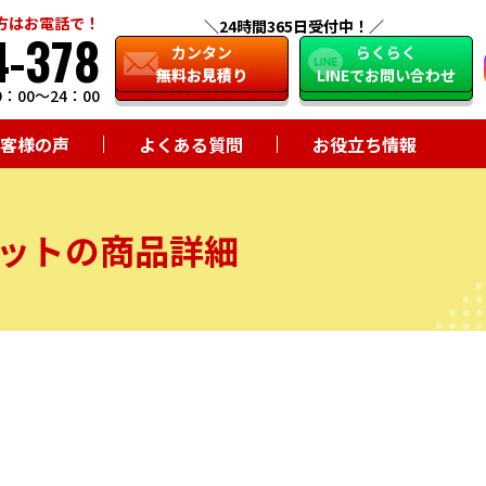
方はお電話で！
24時間365日受付中！
4-378
close
カンタン
らくらく
無料お見積り
LINEでお問い合わせ
：00～24：00
客様の声
よくある質問
お役立ち情報
ットの商品詳細