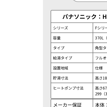
パナソニック：HE
シリーズ
Fシリ
容量
370L
タイプ
角型タ
給湯タイプ
フルオ
設置地域
仕様
貯湯寸法
高さ18
ヒートポンプ寸法
高さ67
299（
メーカー保証
本体