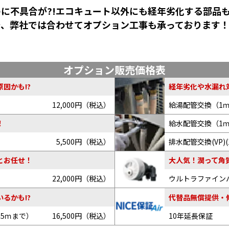
に不具合が?!エコキュート以外にも経年劣化する部品
で、弊社では合わせてオプション工事も承っております
オプション販売価格表
因かも!?
経年劣化や水漏れ
12,000円（税込）
給湯配管交換（1
給水配管交換（1
！
5,500円（税込）
排水配管交換(VP)(
とお任せ！
大人気！潤って角
22,000円（税込）
ウルトラファイン
るかも!?
代替品無償提供・
～5ｍまで）
16,500円（税込）
10年延長保証