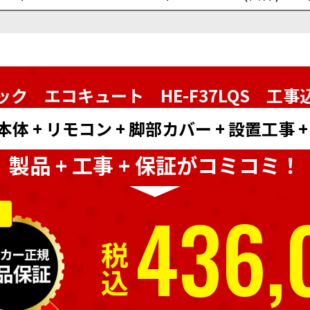
ック エコキュート HE-F37LQS
工事
 + リモコン + 脚部カバー + 設置工事 
製品 + 工事 + 保証がコミコミ！
436,
税込