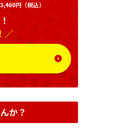
,460円
（税込）
い！
！／
る
せんか？