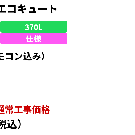
エコキュート
370L
仕様
モコン込み）
通常⼯事価格
税込）