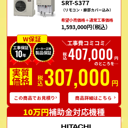
SRT-S377
（リモコン・脚部カバー込み）
希望⼩売価格＋通常⼯事価格
1,593,000円
（税込）
W保証
＼工事費コミコミ／
407,000
税込
円
のところを…
307,000
実質
価格
税込
円
この商品でお見積り
商品詳細はこちら
10万円
補助金対応機種