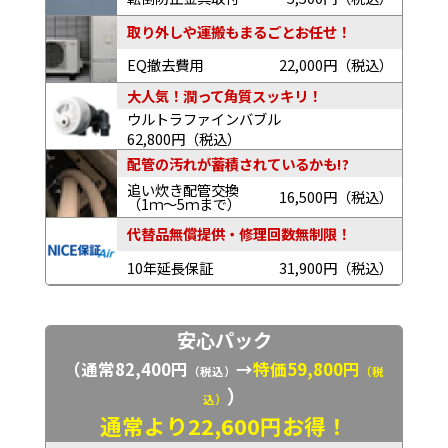
取り外しや運搬もまるごとお任せ！
EQ撤去費用
22,000円（税込）
大人気！潤って角質スッキリ！
ウルトラファインバブル
62,800円（税込）
配管の汚れが蓄積されているかも!?
追い炊き配管交換
16,500円（税込）
（1ｍ～5ｍまで）
代替品無償提供・修理回数無制限！
10年延長保証
31,900円（税込）
安心パック
（通常82,400円
→
特価59,800円
（税込）
（税
）
込）
通常より22,600円お得！