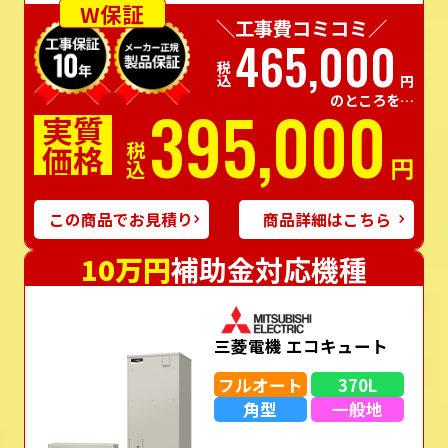
W保証
＼工事費コミコミ／
465,000
税込
円
のところを…
395,000
実質
価格
税込
円
この商品でお見積り
商品詳細はこちら
10万円
補助金対応機種
三菱電機 エコキュート
フルオート
370L
角型
一般地