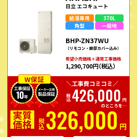
日立 エコキュート
給湯専用
370L
角型
一般地
BHP-ZN37WU
（リモコン・脚部カバー込み）
希望⼩売価格＋通常⼯事価格
1,290,700円
（税込）
W保証
＼工事費コミコミ／
426,000
税込
円
のところを…
326,000
実質
価格
税込
円