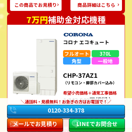
この商品でお見積り
商品詳細はこちら
7万円
補助金対応機種
コロナ エコキュート
フルオート
370L
角型
一般地
CHP-37AZ1
（リモコン・脚部カバー込み）
希望⼩売価格＋通常⼯事価格
1,342,840円
（税込）
通話料・見積無料！お急ぎの方はお電話で！
0120-334-378
W保証
＼工事費コミコミ／
386,000
メールでお見積り
LINEでお問合せ
税込