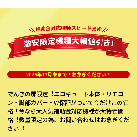
2026年12月末まで！お急ぎください！
でんきの扉限定︕エコキュート本体・リモコ
ン・脚部カバー・W保証がついて今だけこの価
格!!
今なら⼤⼈気補助⾦対応機種が⼤特価価
格︕数量限定の為、お問い合わせはお急ぎくだ
さい︕