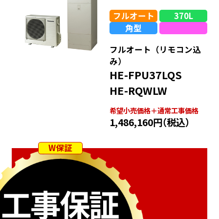
フルオート
370L
角型
フルオート（リモコン込
み）
HE-FPU37LQS
HE-RQWLW
希望⼩売価格＋通常⼯事価格
1,486,160円
（税込）
W保証