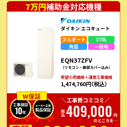
7万円
補助金対応機種
ダイキン エコキュート
フルオート
370L
角型
一般地
EQN37ZFV
（リモコン・脚部カバー込み）
希望⼩売価格＋通常⼯事価格
1,474,760円
（税込）
W保証
＼工事費コミコミ／
409,000
税込
円
のところを…