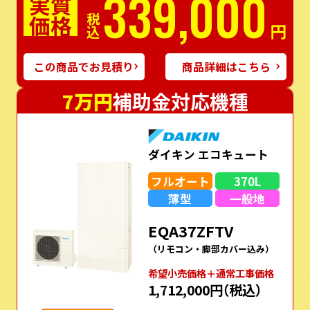
339,000
実質
価格
税込
円
この商品でお見積り
商品詳細はこちら
7万円
補助金対応機種
ダイキン エコキュート
フルオート
370L
薄型
一般地
EQA37ZFTV
（リモコン・脚部カバー込み）
希望⼩売価格＋通常⼯事価格
1,712,000円
（税込）