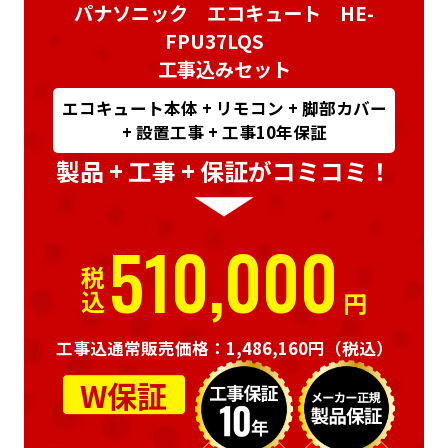
パナソニック エコキュート HE-
FPU37LQS
工事込みセット
エコキュート本体 + リモコン + 脚部カバー
+ 設置工事 + 工事10年保証
製品 + 工事 + 保証がコミコミ！
510,000
税込
円
工事込通常販売価格：1,486,160円
（税込）
W保証