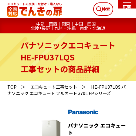
検索
中部
関西
関東
中国
四国
北陸+長野
九州・沖縄
東北・北海道
パナソニックエコキュート
HE-FPU37LQS
工事セットの商品詳細
TOP
エコキュート工事セット
HE-FPU37LQS パ
ナソニック エコキュート フルオート 370L FPシリーズ
パナソニック エコキュー
ト