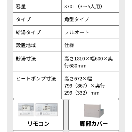
容量
370L（3～5人用）
タイプ
角型タイプ
給湯タイプ
フルオート
設置地域
仕様
貯湯寸法
高さ1810×幅600×奥
行680mm
ヒートポンプ寸法
高さ672×幅
799（867）×奥行
299（332）mm
リモコン
脚部カバー