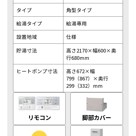
タイプ
角型タイプ
給湯タイプ
給湯専用
設置地域
仕様
貯湯寸法
高さ2170×幅600×奥
行680mm
ヒートポンプ寸法
高さ672×幅
799（867）×奥行
299（332）mm
リモコン
脚部カバー