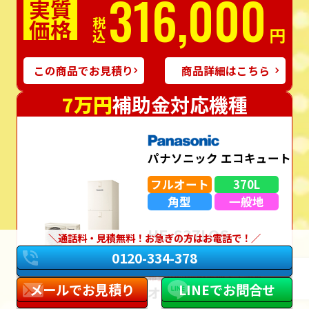
316,000
実質
価格
税込
円
この商品でお見積り
商品詳細はこちら
7万円
補助金対応機種
パナソニック エコキュート
フルオート
370L
角型
一般地
HE-S37LQS
通話料・見積無料！お急ぎの方はお電話で！
（リモコン・脚部カバー込み）
0120-334-378
希望⼩売価格＋通常⼯事価格
メールでお見積り
LINEでお問合せ
オープン価格