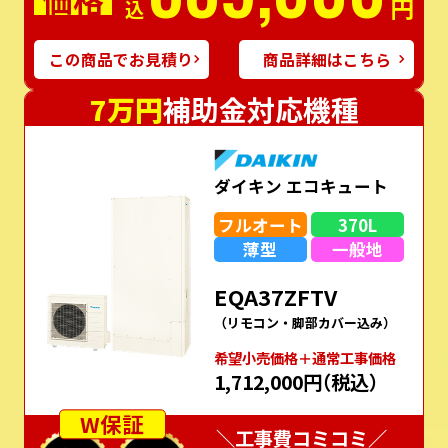
円
この商品でお見積り
商品詳細はこちら
7万円
補助金対応機種
ダイキン エコキュート
フルオート
370L
薄型
一般地
EQA37ZFTV
（リモコン・脚部カバー込み）
希望⼩売価格＋通常⼯事価格
1,712,000円
（税込）
W保証
＼工事費コミコミ／