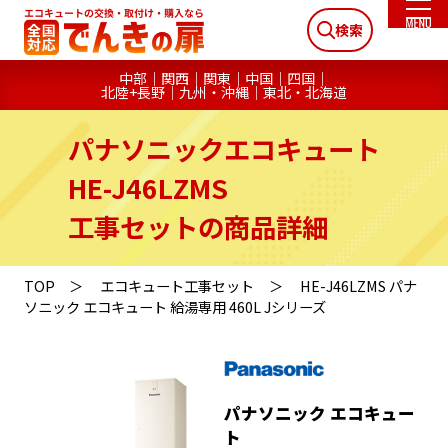
検索
中部
関西
関東
中国
四国
北陸+長野
九州・沖縄
東北・北海道
パナソニックエコキュート
HE-J46LZMS
工事セットの商品詳細
TOP
エコキュート工事セット
HE-J46LZMS パナ
ソニック エコキュート 給湯専用 460L Jシリーズ
パナソニック エコキュー
ト