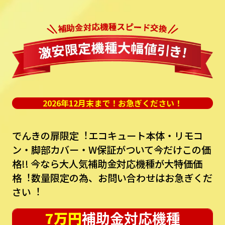
2026年12月末まで！お急ぎください！
でんきの扉限定︕エコキュート本体・リモコ
ン・脚部カバー・W保証がついて今だけこの価
格!!
今なら⼤⼈気補助⾦対応機種が⼤特価価
格︕数量限定の為、お問い合わせはお急ぎくだ
さい︕
7万円
補助金対応機種