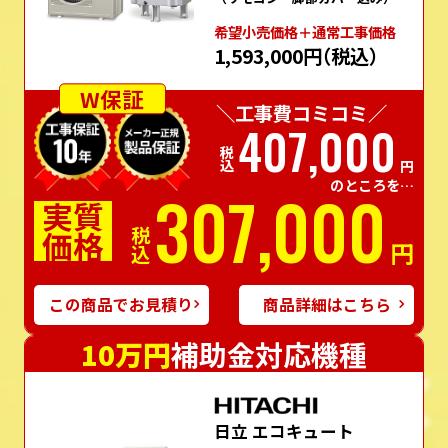
希望⼩売価格＋通常⼯事価格
1,593,000円
（税込）
W保証
＼工事費コミコミ／
407,000
税込
円
のところを…
307,000
実質
価格
税込
円
この商品でお見積り
商品詳細はこちら
10万円
補助金対応機種
日立 エコキュート