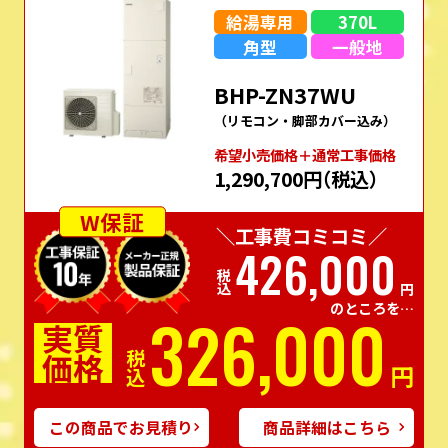
給湯専用
370L
角型
一般地
BHP-ZN37WU
（リモコン・脚部カバー込み）
希望⼩売価格＋通常⼯事価格
1,290,700円
（税込）
W保証
＼工事費コミコミ／
426,000
税込
円
のところを…
326,000
実質
価格
税込
円
この商品でお見積り
商品詳細はこちら