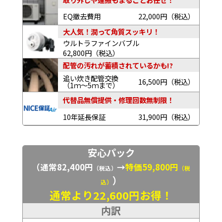
EQ撤去費用
22,000円（税込）
大人気！潤って角質スッキリ！
ウルトラファインバブル
62,800円（税込）
配管の汚れが蓄積されているかも!?
追い炊き配管交換
16,500円（税込）
（1ｍ～5ｍまで）
代替品無償提供・修理回数無制限！
10年延長保証
31,900円（税込）
安心パック
（通常82,400円
→
特価59,800円
（税込）
（税
）
込）
通常より22,600円お得！
内訳