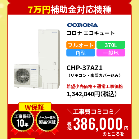
7万円
補助金対応機種
コロナ エコキュート
フルオート
370L
角型
一般地
CHP-37AZ1
（リモコン・脚部カバー込み）
希望⼩売価格＋通常⼯事価格
1,342,840円
（税込）
W保証
＼工事費コミコミ／
386,000
税込
円
のところを…