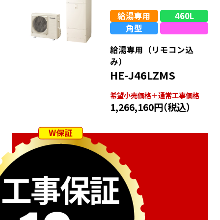
給湯専用
460L
角型
給湯専用（リモコン込
み）
HE-J46LZMS
希望⼩売価格＋通常⼯事価格
1,266,160円
（税込）
W保証