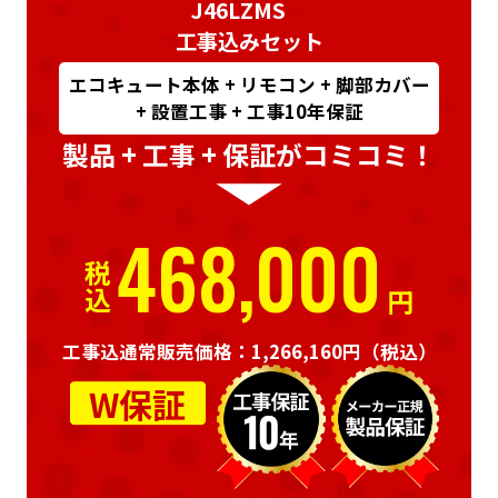
J46LZMS
工事込みセット
エコキュート本体 + リモコン + 脚部カバー
+ 設置工事 + 工事10年保証
製品 + 工事 + 保証がコミコミ！
468,000
税込
円
工事込通常販売価格：1,266,160円
（税込）
W保証