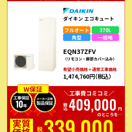
ダイキン エコキュート
フルオート
370L
角型
一般地
EQN37ZFV
（リモコン・脚部カバー込み）
希望⼩売価格＋通常⼯事価格
1,474,760円
（税込）
W保証
＼工事費コミコミ／
409,000
税込
円
のところを…
339,000
実質
価格
税込