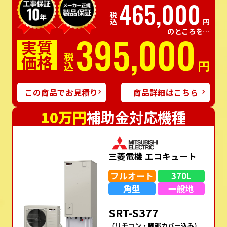
465,000
税込
円
のところを…
395,000
実質
価格
税込
円
この商品でお見積り
商品詳細はこちら
10万円
補助金対応機種
三菱電機 エコキュート
フルオート
370L
角型
一般地
SRT-S377
（リモコン・脚部カバー込み）