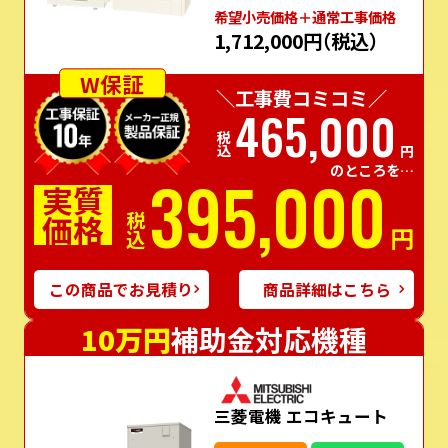
希望⼩売価格＋通常⼯事価格
1,712,000円
（税込）
W保証
＼工事費コミコミ／
465,000
税込
円
のところを…
395,000
実質
価格
税込
円
この商品でお見積り
商品詳細はこちら
10万円
補助金対応機種
三菱電機 エコキュート