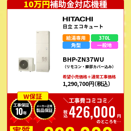
10万円
補助金対応機種
日立 エコキュート
給湯専用
370L
角型
一般地
BHP-ZN37WU
（リモコン・脚部カバー込み）
希望⼩売価格＋通常⼯事価格
1,290,700円
（税込）
W保証
＼工事費コミコミ／
426,000
税込
円
のところを…
実質