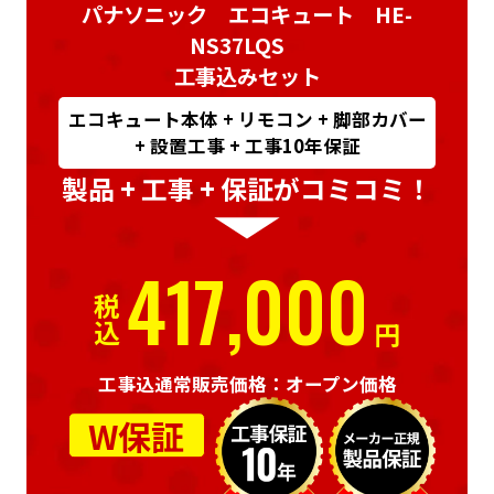
パナソニック エコキュート HE-
NS37LQS
工事込みセット
エコキュート本体 + リモコン + 脚部カバー
+ 設置工事 + 工事10年保証
製品 + 工事 + 保証がコミコミ！
417,000
税込
円
工事込通常販売価格：オープン価格
W保証