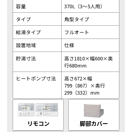
容量
370L（3～5人用）
タイプ
角型タイプ
給湯タイプ
フルオート
設置地域
仕様
貯湯寸法
高さ1810×幅600×奥
行680mm
ヒートポンプ寸法
高さ672×幅
799（867）×奥行
299（332）mm
リモコン
脚部カバー