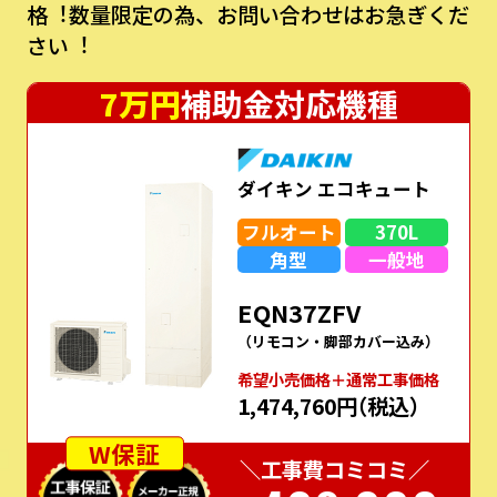
格︕数量限定の為、お問い合わせはお急ぎくだ
さい︕
7万円
補助金対応機種
ダイキン エコキュート
フルオート
370L
角型
一般地
EQN37ZFV
（リモコン・脚部カバー込み）
希望⼩売価格＋通常⼯事価格
1,474,760円
（税込）
W保証
＼工事費コミコミ／