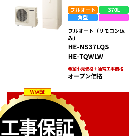
フルオート
370L
角型
フルオート（リモコン込
み）
HE-NS37LQS
HE-TQWLW
希望⼩売価格＋通常⼯事価格
オープン価格
W保証