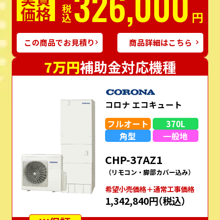
326,000
価格
税込
円
この商品でお見積り
商品詳細はこちら
7万円
補助金対応機種
コロナ エコキュート
フルオート
370L
角型
一般地
CHP-37AZ1
（リモコン・脚部カバー込み）
希望⼩売価格＋通常⼯事価格
1,342,840円
（税込）