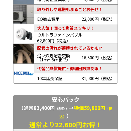
取り外しや運搬もまるごとお任せ！
EQ撤去費用
22,000円（税込）
大人気！潤って角質スッキリ！
ウルトラファインバブル
62,800円（税込）
配管の汚れが蓄積されているかも!?
追い炊き配管交換
16,500円（税込）
（1ｍ～5ｍまで）
代替品無償提供・修理回数無制限！
10年延長保証
31,900円（税込）
安心パック
（通常82,400円
→
特価59,800円
（税込）
（税
）
込）
通常より22,600円お得！