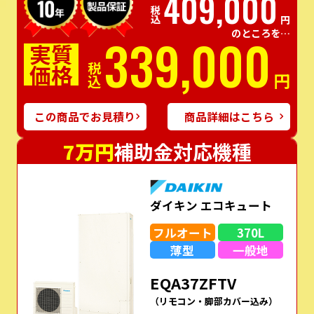
409,000
税込
円
のところを…
339,000
実質
価格
税込
円
この商品でお見積り
商品詳細はこちら
7万円
補助金対応機種
ダイキン エコキュート
フルオート
370L
薄型
一般地
EQA37ZFTV
（リモコン・脚部カバー込み）