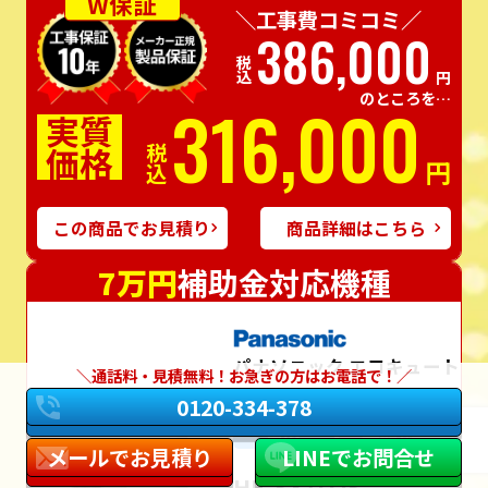
W保証
＼工事費コミコミ／
386,000
税込
円
のところを…
316,000
実質
価格
税込
円
この商品でお見積り
商品詳細はこちら
7万円
補助金対応機種
パナソニック エコキュート
通話料・見積無料！お急ぎの方はお電話で！
0120-334-378
フルオート
370L
角型
一般地
メールでお見積り
LINEでお問合せ
HE-S37LQS