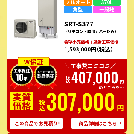
フルオート
370L
角型
一般地
SRT-S377
（リモコン・脚部カバー込み）
希望⼩売価格＋通常⼯事価格
1,593,000円
（税込）
W保証
＼工事費コミコミ／
407,000
税込
円
のところを…
307,000
実質
価格
税込
円
この商品でお見積り
商品詳細はこちら