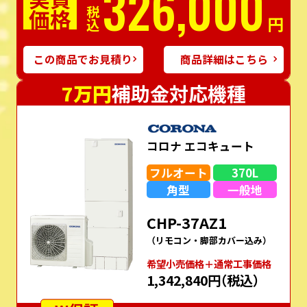
326,000
価格
税込
円
この商品でお見積り
商品詳細はこちら
7万円
補助金対応機種
コロナ エコキュート
フルオート
370L
角型
一般地
CHP-37AZ1
（リモコン・脚部カバー込み）
希望⼩売価格＋通常⼯事価格
1,342,840円
（税込）