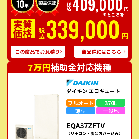
409,000
税込
円
のところを…
339,000
実質
価格
税込
円
この商品でお見積り
商品詳細はこちら
7万円
補助金対応機種
ダイキン エコキュート
フルオート
370L
薄型
一般地
EQA37ZFTV
（リモコン・脚部カバー込み）