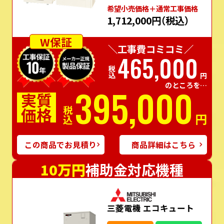
希望⼩売価格＋通常⼯事価格
1,712,000円
（税込）
W保証
＼工事費コミコミ／
465,000
税込
円
のところを…
395,000
実質
価格
税込
円
この商品でお見積り
商品詳細はこちら
10万円
補助金対応機種
三菱電機 エコキュート