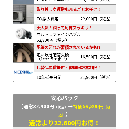
取り外しや運搬もまるごとお任せ！
EQ撤去費用
22,000円（税込）
大人気！潤って角質スッキリ！
ウルトラファインバブル
62,800円（税込）
配管の汚れが蓄積されているかも!?
追い炊き配管交換
16,500円（税込）
（1ｍ～5ｍまで）
代替品無償提供・修理回数無制限！
10年延長保証
31,900円（税込）
安心パック
（通常82,400円
→
特価59,800円
（税込）
（税
）
込）
通常より22,600円お得！