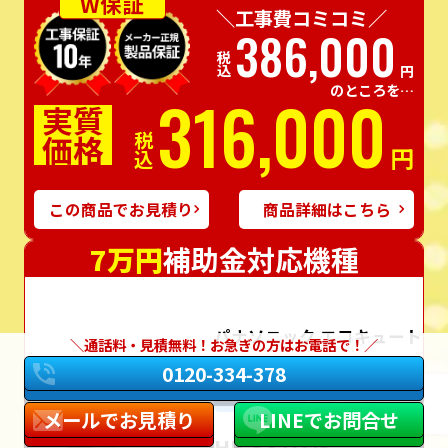
W保証
＼工事費コミコミ／
386,000
税込
円
のところを…
316,000
実質
価格
税込
円
この商品でお見積り
商品詳細はこちら
7万円
補助金対応機種
パナソニック エコキュート
通話料・見積無料！お急ぎの方はお電話で！
0120-334-378
フルオート
370L
角型
一般地
メールでお見積り
LINEでお問合せ
HE-S37LQS