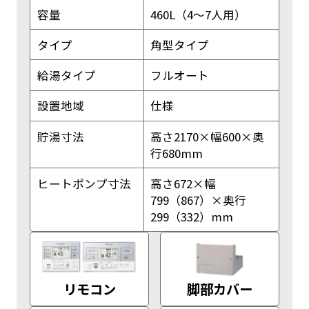
容量
460L（4～7人用）
タイプ
角型タイプ
給湯タイプ
フルオート
設置地域
仕様
貯湯寸法
高さ2170×幅600×奥
行680mm
ヒートポンプ寸法
高さ672×幅
799（867）×奥行
299（332）mm
リモコン
脚部カバー