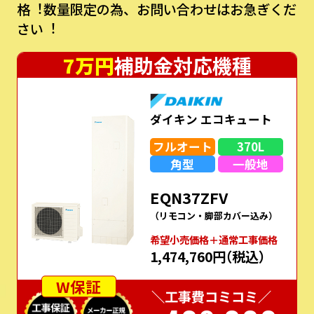
格︕数量限定の為、お問い合わせはお急ぎくだ
さい︕
7万円
補助金対応機種
ダイキン エコキュート
フルオート
370L
角型
一般地
EQN37ZFV
（リモコン・脚部カバー込み）
希望⼩売価格＋通常⼯事価格
1,474,760円
（税込）
W保証
＼工事費コミコミ／