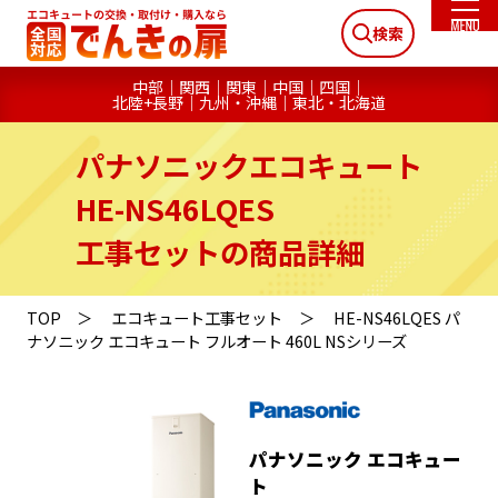
検索
中部
関西
関東
中国
四国
北陸+長野
九州・沖縄
東北・北海道
パナソニックエコキュート
HE-NS46LQES
工事セットの商品詳細
TOP
エコキュート工事セット
HE-NS46LQES パ
ナソニック エコキュート フルオート 460L NSシリーズ
パナソニック エコキュー
ト