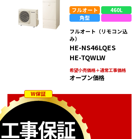
フルオート
460L
角型
フルオート（リモコン込
み）
HE-NS46LQES
HE-TQWLW
希望⼩売価格＋通常⼯事価格
オープン価格
W保証