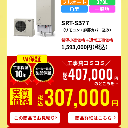
フルオート
370L
角型
一般地
SRT-S377
（リモコン・脚部カバー込み）
希望⼩売価格＋通常⼯事価格
1,593,000円
（税込）
W保証
＼工事費コミコミ／
407,000
税込
円
のところを…
307,000
実質
価格
税込
円
この商品でお見積り
商品詳細はこちら