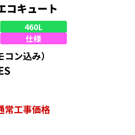
エコキュート
460L
仕様
モコン込み）
ES
通常⼯事価格