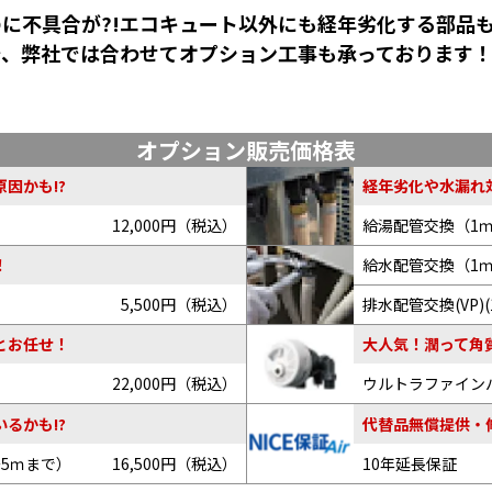
に不具合が?!エコキュート以外にも経年劣化する部品
で、弊社では合わせてオプション工事も承っております
オプション販売価格表
因かも!?
経年劣化や水漏れ
12,000円（税込）
給湯配管交換（1
給水配管交換（1
！
5,500円（税込）
排水配管交換(VP)(
とお任せ！
大人気！潤って角
22,000円（税込）
ウルトラファイン
るかも!?
代替品無償提供・
～5ｍまで）
16,500円（税込）
10年延長保証