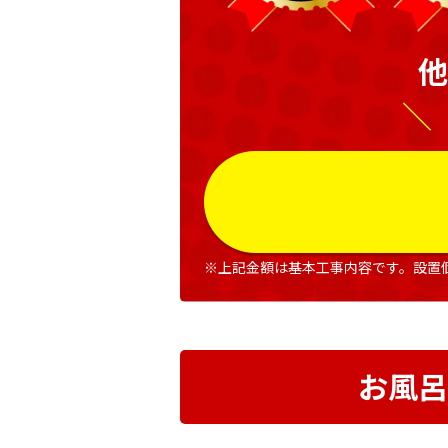
他
＼
※上記金額は基本工事内容です。設置
お風呂