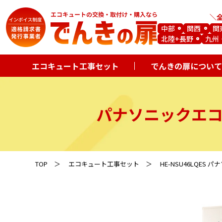
中部
関西
関
北陸+長野
九州
エコキュート工事セット
でんきの扉について
パナソニックエ
TOP
エコキュート工事セット
HE-NSU46LQES