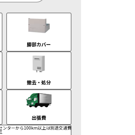
脚部カバー
撤去・処分
出張費
センターから100km以上は別途交通費
年