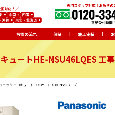
専門スタッフ対応！お急ぎの
0120-33
全国対応！
東
中国
四国
・沖縄
東北・北海道
電話受付時間 9
設置の流れ
保証
施工実績
お
コキュート
HE-NSU46LQES
工事
 パナソニック エコキュート フルオート 460L NSシリーズ