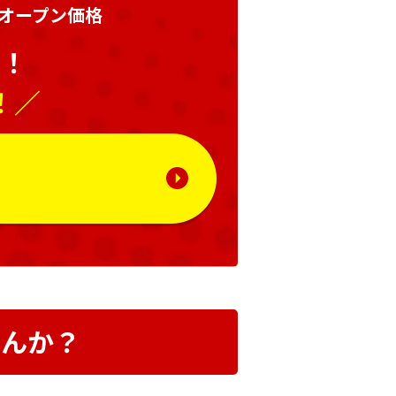
オープン価格
い！
！／
る
せんか？