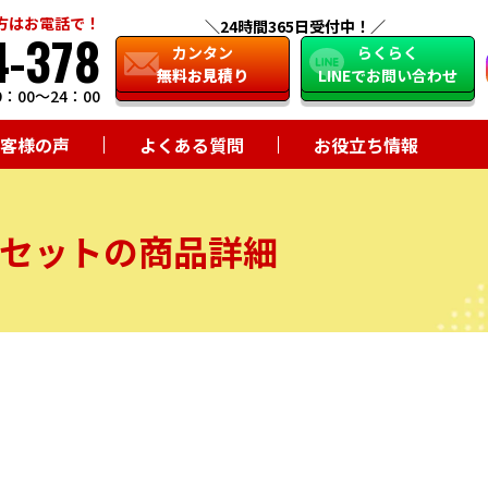
方はお電話で！
24時間365日受付中！
4-378
close
カンタン
らくらく
無料お見積り
LINEでお問い合わせ
：00～24：00
客様の声
よくある質問
お役立ち情報
セットの商品詳細