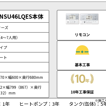
SU46LQES本体
リーズ
リモコン
（4～7人用）
イプ
ート
基本工事
70×幅600×奥行680mm
2×幅799（867）×奥行
10年工事保証
332）mm
※施工
：1年
ヒートポンプ：3年
タンク(缶体)：5