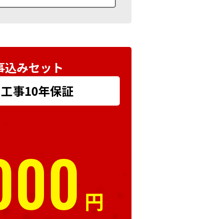
事込みセット
+ 工事10年保証
000
円