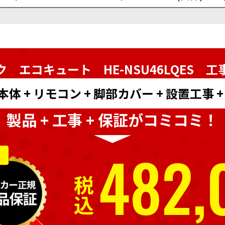
 エコキュート HE-NSU46LQES
工
 + リモコン + 脚部カバー + 設置工事 
製品 + 工事 + 保証がコミコミ！
482,
税込