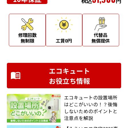
税込
円
修理回数
代替品
無制限
工賃0円
無償提供
エコキュート
お役立ち情報
エコキュートの設置場所
はどこがいいの！？後悔
しないためのポイントと
注意点を解説