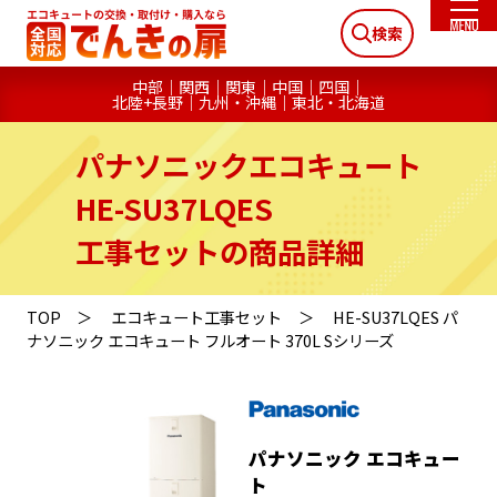
検索
中部
関西
関東
中国
四国
北陸+長野
九州・沖縄
東北・北海道
パナソニックエコキュート
HE-SU37LQES
工事セットの商品詳細
TOP
エコキュート工事セット
HE-SU37LQES パ
ナソニック エコキュート フルオート 370L Sシリーズ
パナソニック エコキュー
ト