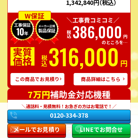
1,342,840円
（税込）
W保証
＼工事費コミコミ／
386,000
税込
円
のところを…
316,000
実質
価格
税込
円
この商品でお見積り
商品詳細はこちら
7万円
補助金対応機種
通話料・見積無料！お急ぎの方はお電話で！
0120-334-378
パナソニック エコキュート
メールでお見積り
LINEでお問合せ
フルオート
370L
角型
一般地