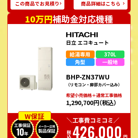
この商品でお見積り
商品詳細はこちら
10万円
補助金対応機種
日立 エコキュート
給湯専用
370L
角型
一般地
BHP-ZN37WU
（リモコン・脚部カバー込み）
希望⼩売価格＋通常⼯事価格
1,290,700円
（税込）
W保証
＼工事費コミコミ／
426,000
税込
円