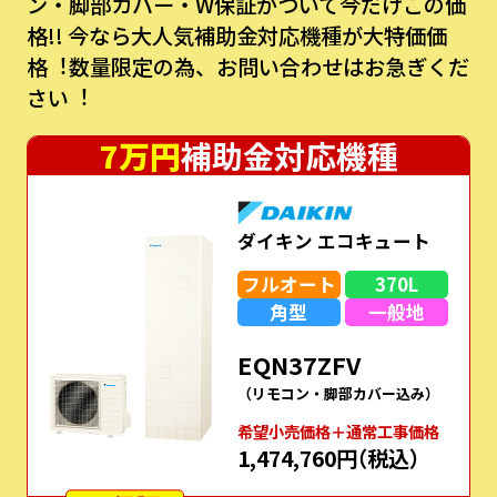
ン・脚部カバー・W保証がついて今だけこの価
格!!
今なら⼤⼈気補助⾦対応機種が⼤特価価
格︕数量限定の為、お問い合わせはお急ぎくだ
さい︕
7万円
補助金対応機種
ダイキン エコキュート
フルオート
370L
角型
一般地
EQN37ZFV
（リモコン・脚部カバー込み）
希望⼩売価格＋通常⼯事価格
1,474,760円
（税込）