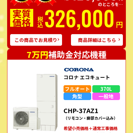
のところを…
326,000
実質
価格
税込
円
この商品でお見積り
商品詳細はこちら
7万円
補助金対応機種
コロナ エコキュート
フルオート
370L
角型
一般地
CHP-37AZ1
（リモコン・脚部カバー込み）
希望⼩売価格＋通常⼯事価格