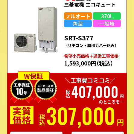
三菱電機 エコキュート
フルオート
370L
角型
一般地
SRT-S377
（リモコン・脚部カバー込み）
希望⼩売価格＋通常⼯事価格
1,593,000円
（税込）
W保証
＼工事費コミコミ／
407,000
税込
円
のところを…
307,000
実質
価格
税込
円