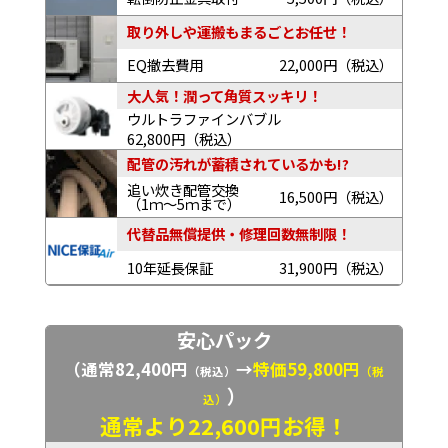
取り外しや運搬もまるごとお任せ！
EQ撤去費用
22,000円（税込）
大人気！潤って角質スッキリ！
ウルトラファインバブル
62,800円（税込）
配管の汚れが蓄積されているかも!?
追い炊き配管交換
16,500円（税込）
（1ｍ～5ｍまで）
代替品無償提供・修理回数無制限！
10年延長保証
31,900円（税込）
安心パック
（通常82,400円
→
特価59,800円
（税込）
（税
）
込）
通常より22,600円お得！