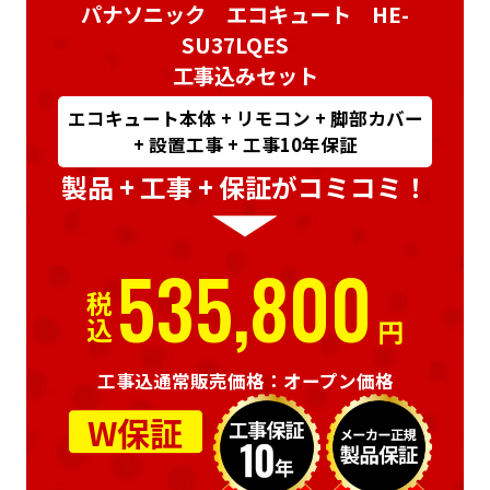
パナソニック エコキュート HE-
SU37LQES
工事込みセット
エコキュート本体 + リモコン + 脚部カバー
+ 設置工事 + 工事10年保証
製品 + 工事 + 保証がコミコミ！
535,800
税込
円
工事込通常販売価格：オープン価格
W保証