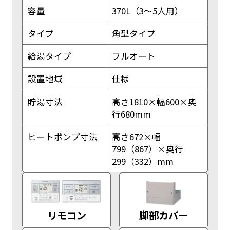
容量
370L（3〜5人用）
タイプ
角型タイプ
給湯タイプ
フルオート
設置地域
仕様
貯湯寸法
高さ1810×幅600×奥
行680mm
ヒートポンプ寸法
高さ672×幅
799（867）×奥行
299（332）mm
リモコン
脚部カバー