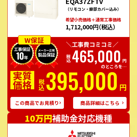
EQA37ZFTV
（リモコン・脚部カバー込み）
希望⼩売価格＋通常⼯事価格
1,712,000円
（税込）
W保証
＼工事費コミコミ／
465,000
税込
円
のところを…
395,000
実質
価格
税込
円
この商品でお見積り
商品詳細はこちら
10万円
補助金対応機種