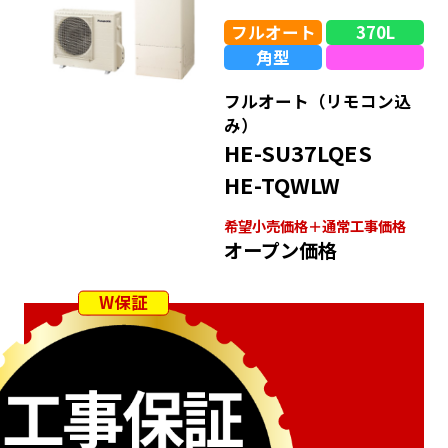
フルオート
370L
角型
フルオート（リモコン込
み）
HE-SU37LQES
HE-TQWLW
希望⼩売価格＋通常⼯事価格
オープン価格
W保証