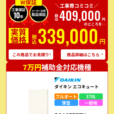
W保証
＼工事費コミコミ／
409,000
税込
円
のところを…
339,000
実質
価格
税込
円
この商品でお見積り
商品詳細はこちら
7万円
補助金対応機種
ダイキン エコキュート
フルオート
370L
薄型
一般地