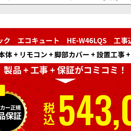
ク エコキュート HE-W46LQS
工事
 + リモコン + 脚部カバー + 設置工事 
製品 + 工事 + 保証がコミコミ！
543,
税込