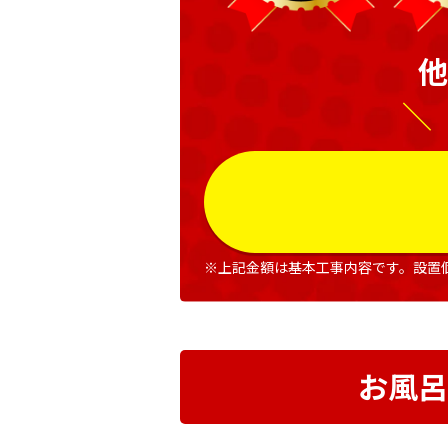
他
＼
※上記金額は基本工事内容です。設置
お風呂