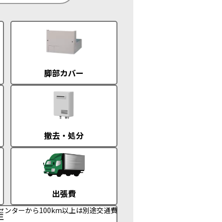
脚部カバー
撤去・処分
出張費
センターから100km以上は別途交通費
年