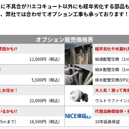
に不具合が?!エコキュート以外にも経年劣化する部品
で、弊社では合わせてオプション工事も承っております
オプション販売価格表
因かも!?
経年劣化や水漏れ
12,000円（税込）
給湯配管交換（1
給水配管交換（1
！
5,500円（税込）
排水配管交換(VP)(
とお任せ！
大人気！潤って角
22,000円（税込）
ウルトラファイン
るかも!?
代替品無償提供・
～5ｍまで）
16,500円（税込）
10年延長保証