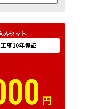
込みセット
+ 工事10年保証
000
円