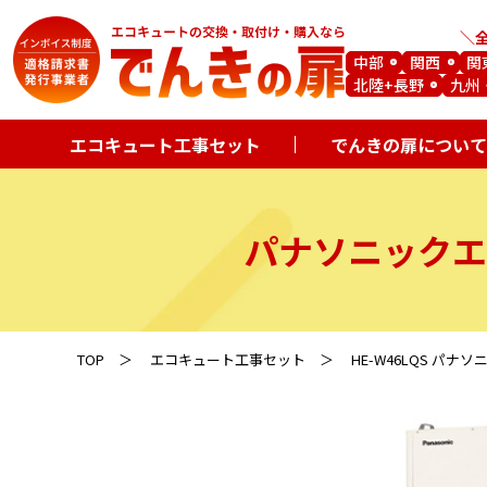
中部
関西
関
北陸+長野
九州
エコキュート工事セット
でんきの扉について
パナソニックエ
TOP
エコキュート工事セット
HE-W46LQS パナ