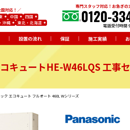
専門スタッフ対応！お急ぎの
0120-33
全国対応！
東
中国
四国
・沖縄
東北・北海道
電話受付時間 9
設置の流れ
保証
施工実績
お
コキュート
HE-W46LQS
工事
ソニック エコキュート フルオート 460L Wシリーズ