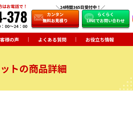
方はお電話で！
24時間365日受付中！
4-378
close
カンタン
らくらく
無料お見積り
LINEでお問い合わせ
：00～24：00
客様の声
よくある質問
お役立ち情報
セットの商品詳細