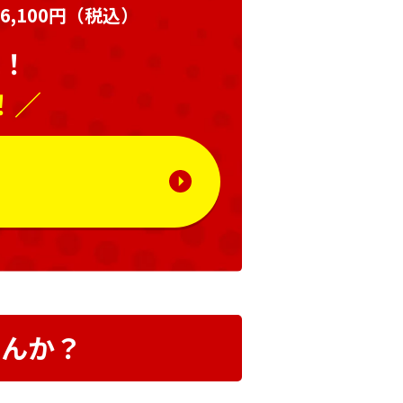
,100円
（税込）
い！
！／
る
せんか？