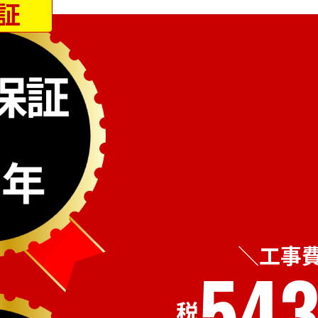
証
工事
543