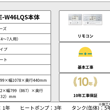
-W46LQS本体
ーズ
リモコン
（4〜7人用）
イプ
ート
基本工事
99×幅1078×奥行440mm
2×幅799（867）×奥行
10年工事保証
332）mm
※施工
：1年
ヒートポンプ：3年
タンク(缶体)：5