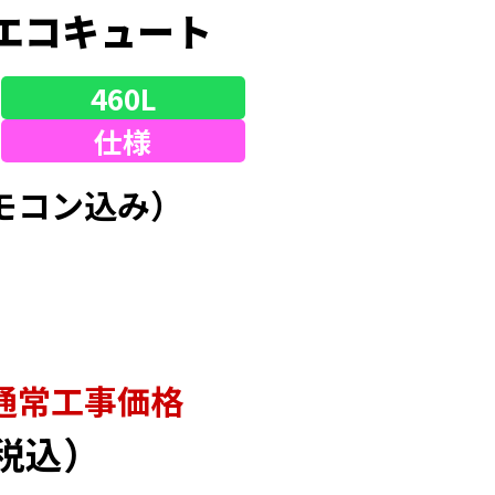
エコキュート
460L
仕様
モコン込み）
通常⼯事価格
税込）