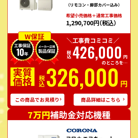
（リモコン・脚部カバー込み）
希望⼩売価格＋通常⼯事価格
1,290,700円
（税込）
W保証
＼工事費コミコミ／
426,000
税込
円
のところを…
326,000
実質
価格
税込
円
この商品でお見積り
商品詳細はこちら
7万円
補助金対応機種