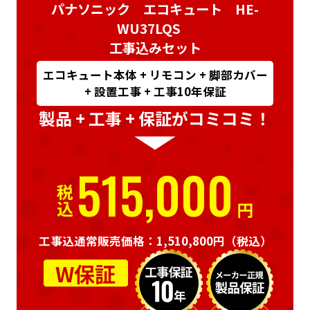
パナソニック エコキュート HE-
WU37LQS
工事込みセット
エコキュート本体 + リモコン + 脚部カバー
+ 設置工事 + 工事10年保証
製品 + 工事 + 保証がコミコミ！
515,000
税込
円
工事込通常販売価格：1,510,800円
（税込）
W保証