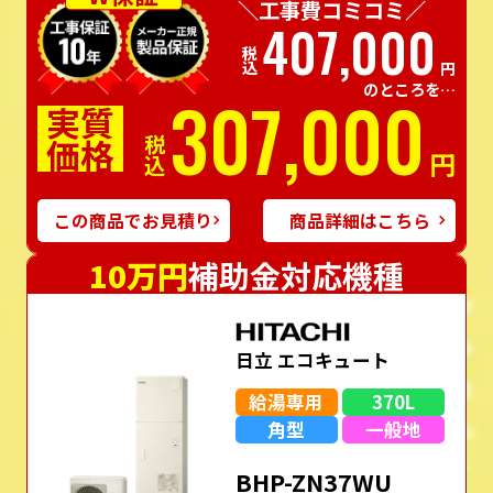
＼工事費コミコミ／
407,000
税込
円
のところを…
307,000
実質
価格
税込
円
この商品でお見積り
商品詳細はこちら
10万円
補助金対応機種
日立 エコキュート
給湯専用
370L
角型
一般地
BHP-ZN37WU