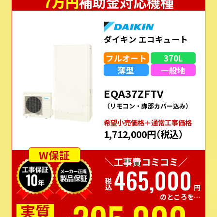
7万円
補助金対応機種
ダイキン エコキュート
フルオート
370L
薄型
一般地
EQA37ZFTV
（リモコン・脚部カバー込み）
希望⼩売価格＋通常⼯事価格
1,712,000円
（税込）
W保証
＼工事費コミコミ／
465,000
税込
円
のところを…
実質