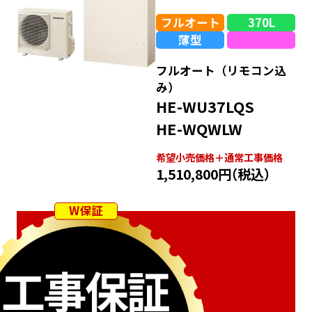
フルオート
370L
薄型
フルオート（リモコン込
み）
HE-WU37LQS
HE-WQWLW
希望⼩売価格＋通常⼯事価格
1,510,800円
（税込）
W保証