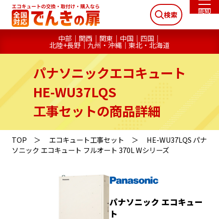
検索
中部
関西
関東
中国
四国
北陸+長野
九州・沖縄
東北・北海道
パナソニックエコキュート
HE-WU37LQS
工事セットの商品詳細
TOP
エコキュート工事セット
HE-WU37LQS パナ
ソニック エコキュート フルオート 370L Wシリーズ
パナソニック エコキュー
ト