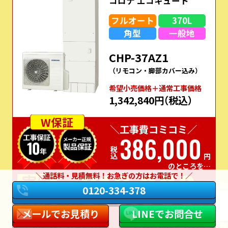
コロナ エコキュート
フルオート
370L
角型
一般地
CHP-37AZ1
（リモコン・脚部カバー込み）
希望⼩売価格＋通常⼯事価格
1,342,840円
（税込）
W保証
＼工事費コミコミ／
386,000
税込
円
のところを…
316,000
実質
通話料・見積無料！お急ぎの方はお電話で！
0120-334-378
価格
税込
円
メールでお見積り
LINEでお問合せ
この商品でお見積り
商品詳細はこちら