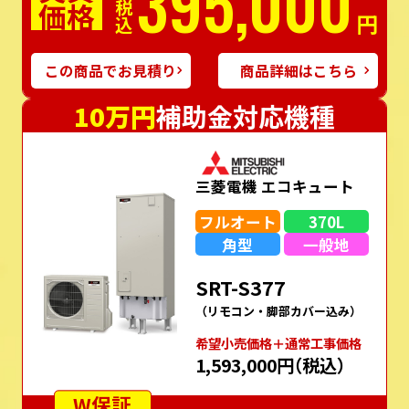
395,000
価格
税込
円
この商品でお見積り
商品詳細はこちら
10万円
補助金対応機種
三菱電機 エコキュート
フルオート
370L
角型
一般地
SRT-S377
（リモコン・脚部カバー込み）
希望⼩売価格＋通常⼯事価格
1,593,000円
（税込）
W保証