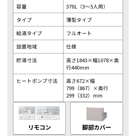
容量
370L（3〜5人用）
タイプ
薄型タイプ
給湯タイプ
フルオート
設置地域
仕様
貯湯寸法
高さ1843×幅1078×奥
行440mm
ヒートポンプ寸法
高さ672×幅
799（867）×奥行
299（332）mm
リモコン
脚部カバー