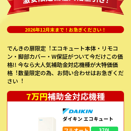
2026年12月末まで！お急ぎください！
でんきの扉限定︕エコキュート本体・リモコ
ン・脚部カバー・W保証がついて今だけこの価
格!!
今なら⼤⼈気補助⾦対応機種が⼤特価価
格︕数量限定の為、お問い合わせはお急ぎくだ
さい︕
7万円
補助金対応機種
ダイキン エコキュート
フルオート
370L