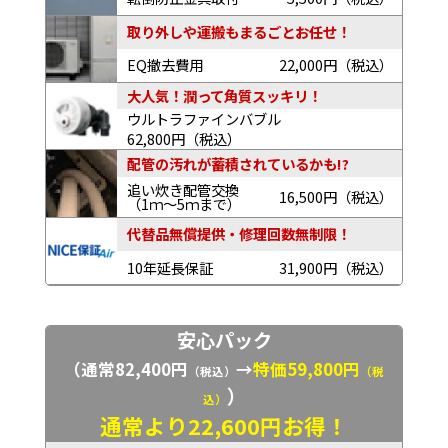
取り外しや運搬もまるごとお任せ！
EQ撤去費用
22,000円（税込）
大人気！潤って角質スッキリ！
ウルトラファインバブル
62,800円（税込）
配管の汚れが蓄積されているかも!?
追い炊き配管交換
16,500円（税込）
（1ｍ～5ｍまで）
代替品無償提供・修理回数無制限！
10年延長保証
31,900円（税込）
安心パック
（通常82,400円
→
特価59,800円
（税込）
（税
）
込）
通常より22,600円お得！