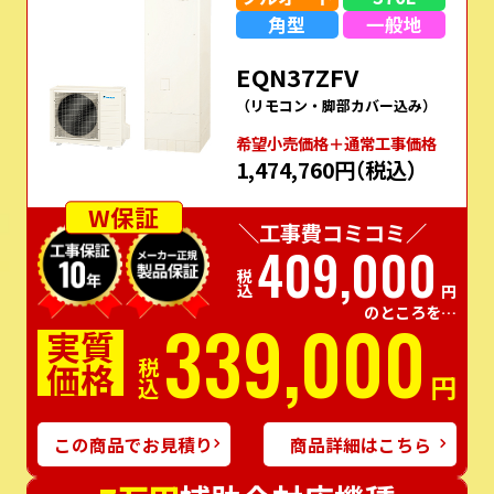
角型
一般地
EQN37ZFV
（リモコン・脚部カバー込み）
希望⼩売価格＋通常⼯事価格
1,474,760円
（税込）
W保証
＼工事費コミコミ／
409,000
税込
円
のところを…
339,000
実質
価格
税込
円
この商品でお見積り
商品詳細はこちら