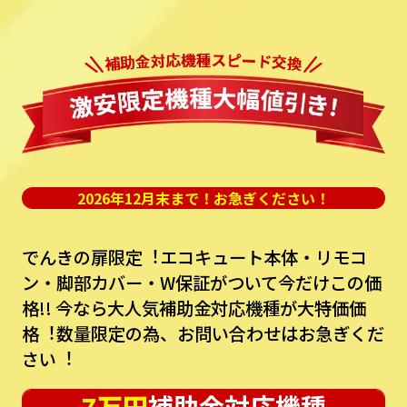
2026年12月末まで！お急ぎください！
でんきの扉限定︕エコキュート本体・リモコ
ン・脚部カバー・W保証がついて今だけこの価
格!!
今なら⼤⼈気補助⾦対応機種が⼤特価価
格︕数量限定の為、お問い合わせはお急ぎくだ
さい︕
7万円
補助金対応機種