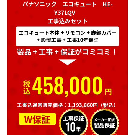
パナソニック エコキュート HE-
Y37LQV
工事込みセット
エコキュート本体 + リモコン + 脚部カバー
+ 設置工事 + 工事10年保証
製品 + 工事 + 保証がコミコミ！
458,000
税込
円
工事込通常販売価格：1,193,860円
（税込）
W保証