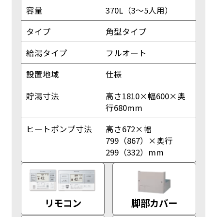
容量
370L（3～5人用）
タイプ
角型タイプ
給湯タイプ
フルオート
設置地域
仕様
貯湯寸法
高さ1810×幅600×奥
行680mm
ヒートポンプ寸法
高さ672×幅
799（867）×奥行
299（332）mm
リモコン
脚部カバー