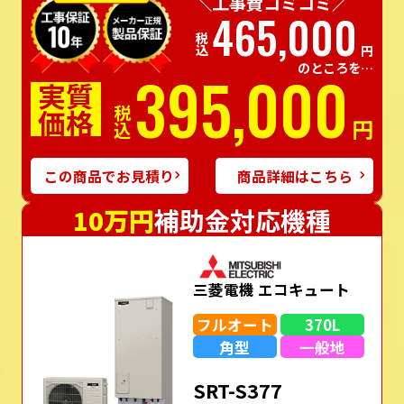
＼工事費コミコミ／
465,000
税込
円
のところを…
395,000
実質
価格
税込
円
この商品でお見積り
商品詳細はこちら
10万円
補助金対応機種
三菱電機 エコキュート
フルオート
370L
角型
一般地
SRT-S377