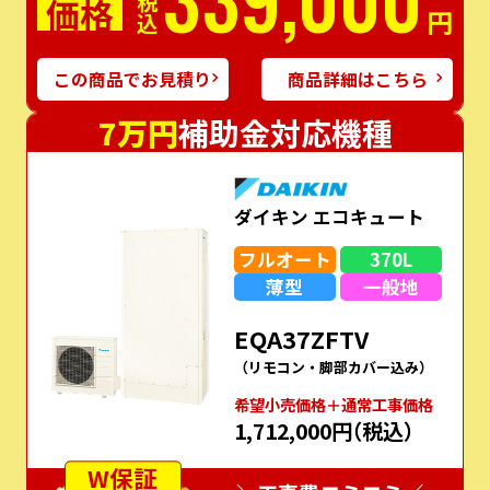
価格
税込
円
この商品でお見積り
商品詳細はこちら
7万円
補助金対応機種
ダイキン エコキュート
フルオート
370L
薄型
一般地
EQA37ZFTV
（リモコン・脚部カバー込み）
希望⼩売価格＋通常⼯事価格
1,712,000円
（税込）
W保証