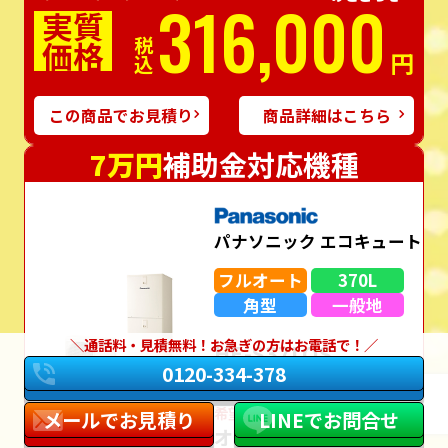
316,000
実質
価格
税込
円
この商品でお見積り
商品詳細はこちら
7万円
補助金対応機種
パナソニック エコキュート
フルオート
370L
角型
一般地
通話料・見積無料！お急ぎの方はお電話で！
HE-S37LQS
0120-334-378
（リモコン・脚部カバー込み）
希望⼩売価格＋通常⼯事価格
メールでお見積り
LINEでお問合せ
オープン価格