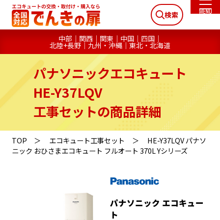
検索
中部
関西
関東
中国
四国
北陸+長野
九州・沖縄
東北・北海道
パナソニックエコキュート
HE-Y37LQV
工事セットの商品詳細
TOP
エコキュート工事セット
HE-Y37LQV パナソ
ニック おひさまエコキュート フルオート 370L Yシリーズ
パナソニック エコキュー
ト