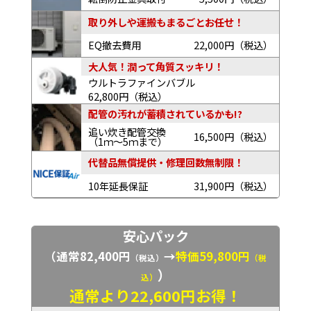
取り外しや運搬もまるごとお任せ！
EQ撤去費用
22,000円（税込）
大人気！潤って角質スッキリ！
ウルトラファインバブル
62,800円（税込）
配管の汚れが蓄積されているかも!?
追い炊き配管交換
16,500円（税込）
（1ｍ～5ｍまで）
代替品無償提供・修理回数無制限！
10年延長保証
31,900円（税込）
安心パック
（通常82,400円
→
特価59,800円
（税込）
（税
）
込）
通常より22,600円お得！