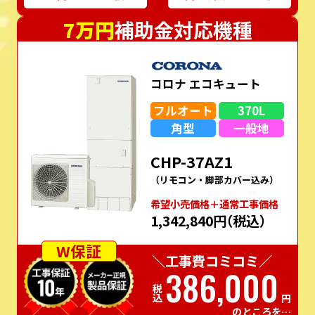
7万円
補助金対応機種
コロナ エコキュート
フルオート
370L
角型
一般地
CHP-37AZ1
（リモコン・脚部カバー込み）
希望⼩売価格＋通常⼯事価格
1,342,840円
（税込）
W保証
＼工事費コミコミ／
386,000
税込
円
のところを…