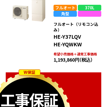
フルオート
370L
角型
フルオート（リモコン込
み）
HE-Y37LQV
HE-YQWKW
希望⼩売価格＋通常⼯事価格
1,193,860円
（税込）
W保証