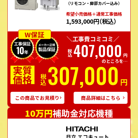
（リモコン・脚部カバー込み）
希望⼩売価格＋通常⼯事価格
1,593,000円
（税込）
W保証
＼工事費コミコミ／
407,000
税込
円
のところを…
307,000
実質
価格
税込
円
この商品でお見積り
商品詳細はこちら
10万円
補助金対応機種
日立 エコキュート