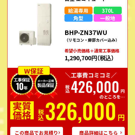
給湯専用
370L
角型
一般地
BHP-ZN37WU
（リモコン・脚部カバー込み）
希望⼩売価格＋通常⼯事価格
1,290,700円
（税込）
W保証
＼工事費コミコミ／
426,000
税込
円
のところを…
326,000
実質
価格
税込
円
この商品でお見積り
商品詳細はこちら