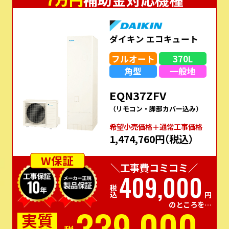
ダイキン エコキュート
フルオート
370L
角型
一般地
EQN37ZFV
（リモコン・脚部カバー込み）
希望⼩売価格＋通常⼯事価格
1,474,760円
（税込）
W保証
＼工事費コミコミ／
409,000
税込
円
のところを…
339,000
実質