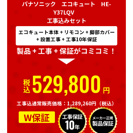
パナソニック エコキュート HE-
Y37LQV
工事込みセット
エコキュート本体 + リモコン + 脚部カバー
+ 設置工事 + 工事10年保証
製品 + 工事 + 保証がコミコミ！
529,800
税込
円
工事込通常販売価格：1,289,260円
（税込）
W保証