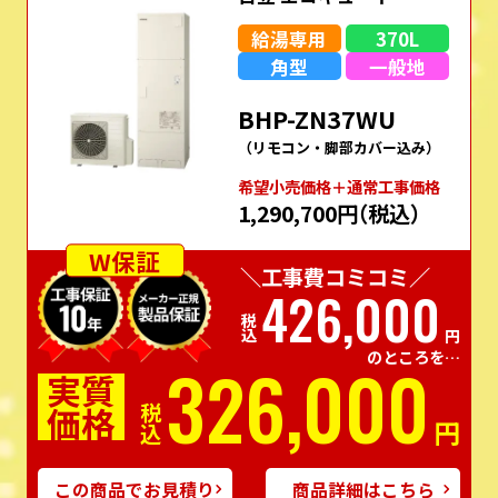
給湯専用
370L
角型
一般地
BHP-ZN37WU
（リモコン・脚部カバー込み）
希望⼩売価格＋通常⼯事価格
1,290,700円
（税込）
W保証
＼工事費コミコミ／
426,000
税込
円
のところを…
326,000
実質
価格
税込
円
この商品でお見積り
商品詳細はこちら