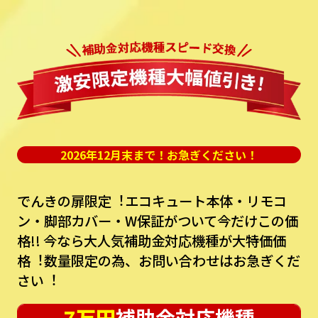
2026年12月末まで！お急ぎください！
でんきの扉限定︕エコキュート本体・リモコ
ン・脚部カバー・W保証がついて今だけこの価
格!!
今なら⼤⼈気補助⾦対応機種が⼤特価価
格︕数量限定の為、お問い合わせはお急ぎくだ
さい︕
7万円
補助金対応機種