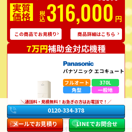
316,000
実質
価格
税込
円
この商品でお見積り
商品詳細はこちら
7万円
補助金対応機種
パナソニック エコキュート
フルオート
370L
角型
一般地
通話料・見積無料！お急ぎの方はお電話で！
HE-S37LQS
0120-334-378
（リモコン・脚部カバー込み）
希望⼩売価格＋通常⼯事価格
メールでお見積り
LINEでお問合せ
オープン価格