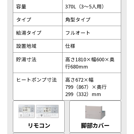
容量
370L（3〜5人用）
タイプ
角型タイプ
給湯タイプ
フルオート
設置地域
仕様
貯湯寸法
高さ1810×幅600×奥
行680mm
ヒートポンプ寸法
高さ672×幅
799（867）×奥行
299（332）mm
リモコン
脚部カバー