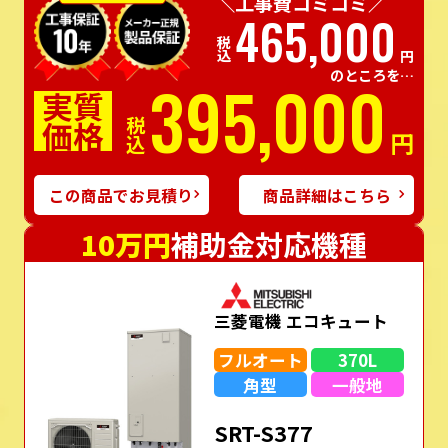
＼工事費コミコミ／
465,000
税込
円
のところを…
395,000
実質
価格
税込
円
この商品でお見積り
商品詳細はこちら
10万円
補助金対応機種
三菱電機 エコキュート
フルオート
370L
角型
一般地
SRT-S377