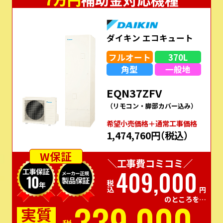
ダイキン エコキュート
フルオート
370L
角型
一般地
EQN37ZFV
（リモコン・脚部カバー込み）
希望⼩売価格＋通常⼯事価格
1,474,760円
（税込）
W保証
＼工事費コミコミ／
409,000
税込
円
のところを…
339,000
実質