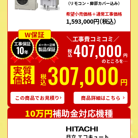
（リモコン・脚部カバー込み）
希望⼩売価格＋通常⼯事価格
1,593,000円
（税込）
W保証
＼工事費コミコミ／
407,000
税込
円
のところを…
307,000
実質
価格
税込
円
この商品でお見積り
商品詳細はこちら
10万円
補助金対応機種
日立 エコキュート