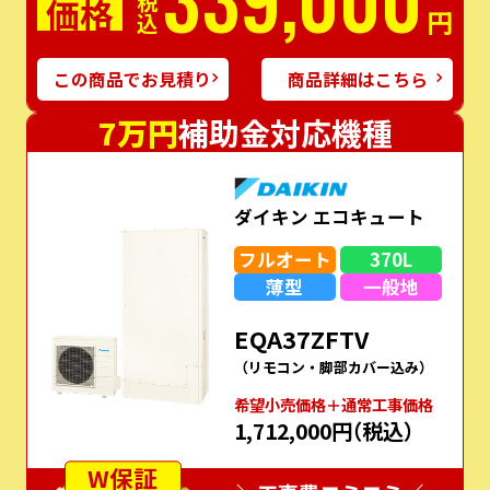
価格
税込
円
この商品でお見積り
商品詳細はこちら
7万円
補助金対応機種
ダイキン エコキュート
フルオート
370L
薄型
一般地
EQA37ZFTV
（リモコン・脚部カバー込み）
希望⼩売価格＋通常⼯事価格
1,712,000円
（税込）
W保証