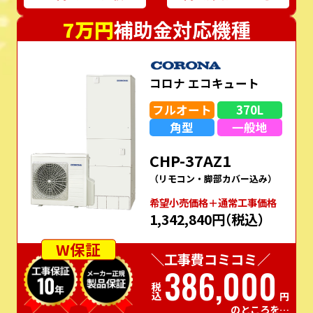
7万円
補助金対応機種
コロナ エコキュート
フルオート
370L
角型
一般地
CHP-37AZ1
（リモコン・脚部カバー込み）
希望⼩売価格＋通常⼯事価格
1,342,840円
（税込）
W保証
＼工事費コミコミ／
386,000
税込
円
のところを…