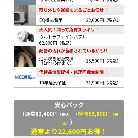
取り外しや運搬もまるごとお任せ！
EQ撤去費用
22,000円（税込）
大人気！潤って角質スッキリ！
ウルトラファインバブル
62,800円（税込）
配管の汚れが蓄積されているかも!?
追い炊き配管交換
16,500円（税込）
（1ｍ～5ｍまで）
代替品無償提供・修理回数無制限！
10年延長保証
31,900円（税込）
安心パック
（通常82,400円
→
特価59,800円
（税込）
（税
）
込）
通常より22,600円お得！