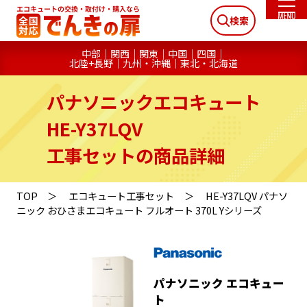
検索
中部
関西
関東
中国
四国
北陸+長野
九州・沖縄
東北・北海道
パナソニックエコキュート
HE-Y37LQV
工事セットの商品詳細
TOP
エコキュート工事セット
HE-Y37LQV パナソ
ニック おひさまエコキュート フルオート 370L Yシリーズ
パナソニック エコキュー
ト