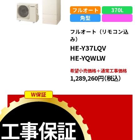
フルオート
370L
角型
フルオート（リモコン込
み）
HE-Y37LQV
HE-YQWLW
希望⼩売価格＋通常⼯事価格
1,289,260円
（税込）
W保証