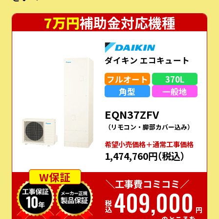
7万円
補助金対応機種
ダイキン エコキュート
フルオート
370L
角型
一般地
EQN37ZFV
（リモコン・脚部カバー込み）
希望⼩売価格＋通常⼯事価格
1,474,760円
（税込）
W保証
＼工事費コミコミ／
409,000
税込
円
のところを…