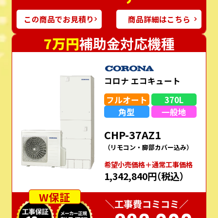
この商品でお見積り
商品詳細はこちら
7万円
補助金対応機種
コロナ エコキュート
フルオート
370L
角型
一般地
CHP-37AZ1
（リモコン・脚部カバー込み）
希望⼩売価格＋通常⼯事価格
1,342,840円
（税込）
W保証
＼工事費コミコミ／