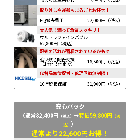
取り外しや運搬もまるごとお任せ！
EQ撤去費用
22,000円（税込）
大人気！潤って角質スッキリ！
ウルトラファインバブル
62,800円（税込）
配管の汚れが蓄積されているかも!?
追い炊き配管交換
16,500円（税込）
（1ｍ～5ｍまで）
代替品無償提供・修理回数無制限！
10年延長保証
31,900円（税込）
安心パック
（通常82,400円
→
特価59,800円
（税込）
（税
）
込）
通常より22,600円お得！