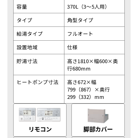
容量
370L（3〜5人用）
タイプ
角型タイプ
給湯タイプ
フルオート
設置地域
仕様
貯湯寸法
高さ1810×幅600×奥
行680mm
ヒートポンプ寸法
高さ672×幅
799（867）×奥行
299（332）mm
リモコン
脚部カバー