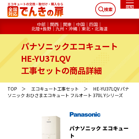
検索
中部
関西
関東
中国
四国
北陸+長野
九州・沖縄
東北・北海道
パナソニックエコキュート
HE-YU37LQV
工事セットの商品詳細
TOP
エコキュート工事セット
HE-YU37LQV パナ
ソニック おひさまエコキュート フルオート 370L Yシリーズ
パナソニック エコキュー
ト