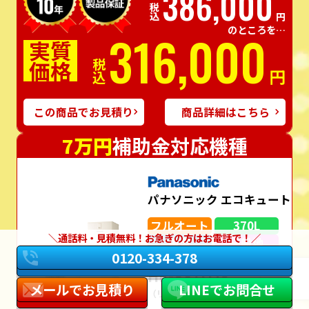
386,000
税込
円
のところを…
316,000
実質
価格
税込
円
この商品でお見積り
商品詳細はこちら
7万円
補助金対応機種
パナソニック エコキュート
フルオート
370L
通話料・見積無料！お急ぎの方はお電話で！
角型
一般地
0120-334-378
HE-S37LQS
メールでお見積り
LINEでお問合せ
（リモコン・脚部カバー込み）