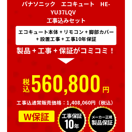
パナソニック エコキュート HE-
YU37LQV
工事込みセット
エコキュート本体 + リモコン + 脚部カバー
+ 設置工事 + 工事10年保証
製品 + 工事 + 保証がコミコミ！
560,800
税込
円
工事込通常販売価格：1,408,060円
（税込）
W保証