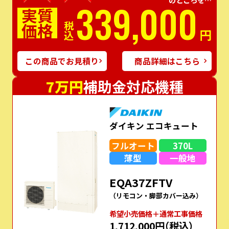
339,000
実質
価格
税込
円
この商品でお見積り
商品詳細はこちら
7万円
補助金対応機種
ダイキン エコキュート
フルオート
370L
薄型
一般地
EQA37ZFTV
（リモコン・脚部カバー込み）
希望⼩売価格＋通常⼯事価格
1,712,000円
（税込）