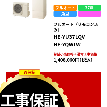
フルオート
370L
角型
フルオート（リモコン込
み）
HE-YU37LQV
HE-YQWLW
希望⼩売価格＋通常⼯事価格
1,408,060円
（税込）
W保証