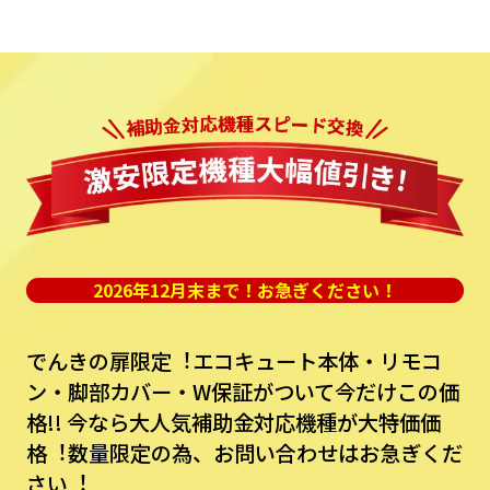
2026年12月末まで！お急ぎください！
でんきの扉限定︕エコキュート本体・リモコ
ン・脚部カバー・W保証がついて今だけこの価
格!!
今なら⼤⼈気補助⾦対応機種が⼤特価価
格︕数量限定の為、お問い合わせはお急ぎくだ
さい︕