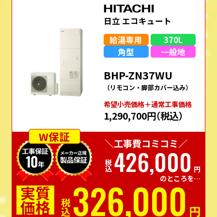
日立 エコキュート
給湯専用
370L
角型
一般地
BHP-ZN37WU
（リモコン・脚部カバー込み）
希望⼩売価格＋通常⼯事価格
1,290,700円
（税込）
W保証
＼工事費コミコミ／
426,000
税込
円
のところを…
326,000
実質
価格
税込
円