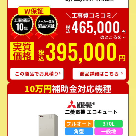
W保証
＼工事費コミコミ／
465,000
税込
円
のところを…
395,000
実質
価格
税込
円
この商品でお見積り
商品詳細はこちら
10万円
補助金対応機種
三菱電機 エコキュート
フルオート
370L
角型
一般地