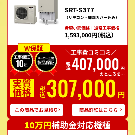
SRT-S377
（リモコン・脚部カバー込み）
希望⼩売価格＋通常⼯事価格
1,593,000円
（税込）
W保証
＼工事費コミコミ／
407,000
税込
円
のところを…
307,000
実質
価格
税込
円
この商品でお見積り
商品詳細はこちら
10万円
補助金対応機種