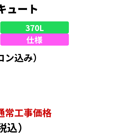
キュート
370L
仕様
コン込み）
通常⼯事価格
税込）