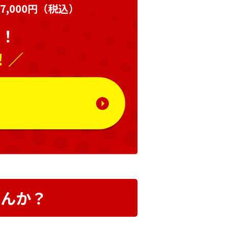
,000円
（税込）
い！
！／
る
せんか？