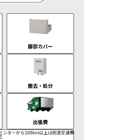
脚部カバー
撤去・処分
出張費
センターから100km以上は別途交通費
年