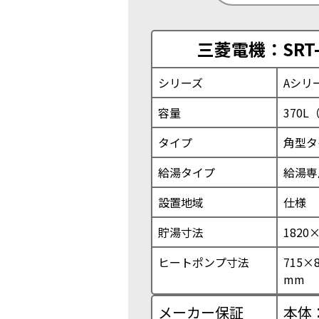
三菱電機：SRT-
シリーズ
Aシリ
容量
370L
タイプ
角型タ
給湯タイプ
給湯専
設置地域
仕様
貯湯寸法
1820
ヒートポンプ寸法
715×
mm
メーカー保証
本体