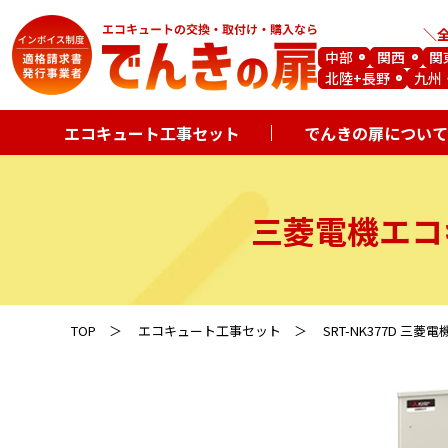
中部
関西
関
北陸+長野
九州
エコキュート工事セット
でんきの扉について
三菱電機エコ
TOP
エコキュート工事セット
SRT-NK377D 三菱