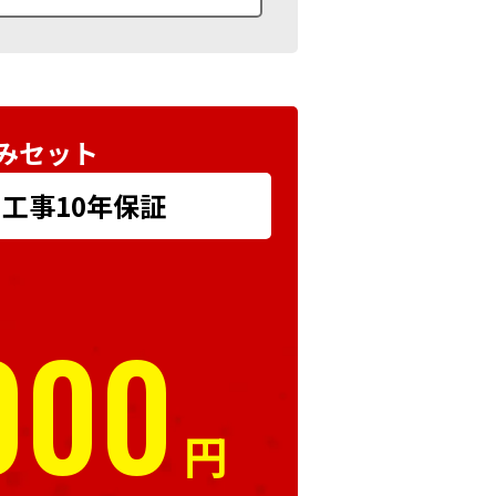
みセット
+ 工事10年保証
000
円