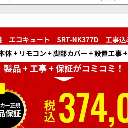
 エコキュート SRT-NK377D
工事込
 + リモコン + 脚部カバー + 設置工事 
製品 + 工事 + 保証がコミコミ！
374,
税込