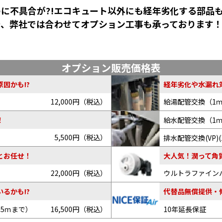
に不具合が?!エコキュート以外にも経年劣化する部品
で、弊社では合わせてオプション工事も承っております
オプション販売価格表
因かも!?
経年劣化や水漏れ
12,000円（税込）
給湯配管交換（1
給水配管交換（1
！
5,500円（税込）
排水配管交換(VP)(
とお任せ！
大人気！潤って角
22,000円（税込）
ウルトラファイン
るかも!?
代替品無償提供・
～5ｍまで）
16,500円（税込）
10年延長保証