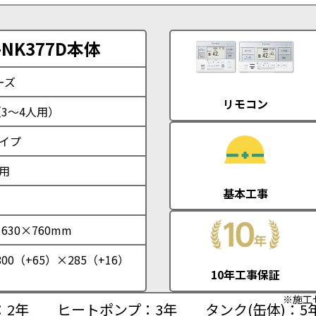
NK377D本体
ーズ
リモコン
（3〜4人用）
イプ
用
基本工事
×630×760mm
800（+65）×285（+16）
10年工事保証
※施工
：2年
ヒートポンプ：3年
タンク(缶体)：5