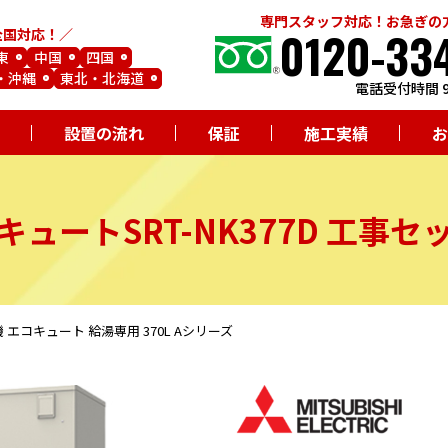
専門スタッフ対応！お急ぎの
0120-33
全国対応！
東
中国
四国
・沖縄
東北・北海道
電話受付時間 9
設置の流れ
保証
施工実績
お
キュート
SRT-NK377D
工事セ
電機 エコキュート 給湯専用 370L Aシリーズ