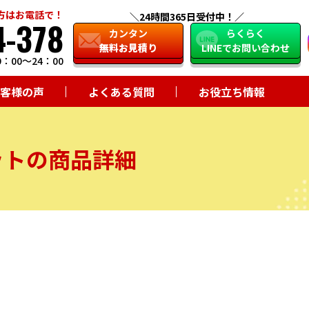
方はお電話で！
24時間365日受付中！
4-378
close
カンタン
らくらく
無料お見積り
LINEでお問い合わせ
：00～24：00
客様の声
よくある質問
お役立ち情報
ットの商品詳細