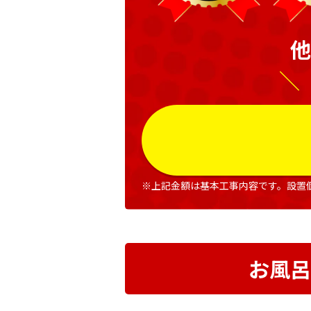
他
＼
※上記金額は基本工事内容です。設置
お風呂